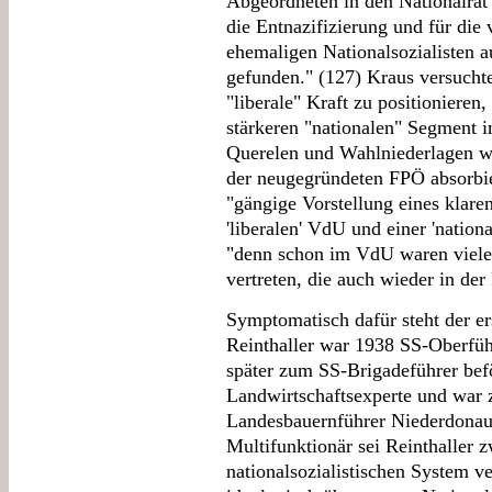
Abgeordneten in den Nationalrat
die Entnazifizierung und für die 
ehemaligen Nationalsozialisten 
gefunden." (127) Kraus versuchte
"liberale" Kraft zu positionieren
stärkeren "nationalen" Segment i
Querelen und Wahlniederlagen w
der neugegründeten FPÖ absorbiert
"gängige Vorstellung eines klar
'liberalen' VdU und einer 'nation
"denn schon im VdU waren viele 
vertreten, die auch wieder in de
Symptomatisch dafür steht der e
Reinthaller war 1938 SS-Oberfüh
später zum SS-Brigadeführer beför
Landwirtschaftsexperte und war
Landesbauernführer Niederdonau
Multifunktionär sei Reinthaller z
nationalsozialistischen System v