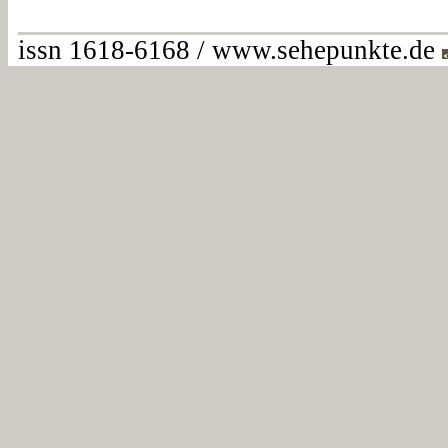
issn 1618-6168 / www.sehepunkte.de