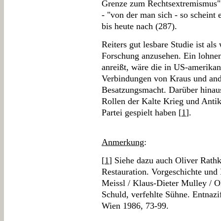
Grenze zum Rechtsextremismus" 
- "von der man sich - so scheint 
bis heute nach (287).
Reiters gut lesbare Studie ist al
Forschung anzusehen. Ein lohnen
anreißt, wäre die in US-amerika
Verbindungen von Kraus und an
Besatzungsmacht. Darüber hinaus 
Rollen der Kalte Krieg und Ant
Partei gespielt haben [
1
].
Anmerkung
:
[
1
] Siehe dazu auch Oliver Rath
Restauration. Vorgeschichte und 
Meissl / Klaus-Dieter Mulley / O
Schuld, verfehlte Sühne. Entnazi
Wien 1986, 73-99.