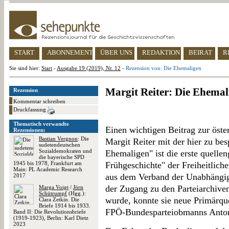
START
ABONNEMENT
ÜBER UNS
REDAKTION
BEIRAT
R
Sie sind hier:
Start
-
Ausgabe 19 (2019), Nr. 12
-
Rezension von: Die Ehemaligen
Margit Reiter: Die Ehemal
Rezension
Kommentar schreiben
Druckfassung
Thematisch verwandte
Einen wichtigen Beitrag zur öster
Rezensionen:
Bastian Vergnon
: Die
Margit Reiter mit der hier zu b
sudetendeutschen
Sozialdemokraten und
Ehemaligen" ist die erste quellen
die bayerische SPD
1945 bis 1978, Frankfurt am
Frühgeschichte" der Freiheitlich
Main: PL Academic Research
aus dem Verband der Unabhängig
2017
der Zugang zu den Parteiarchiv
Marga Voigt
/
Jörn
Schütrumpf
(Hgg.):
wurde, konnte sie neue Primärque
Clara Zetkin. Die
Briefe 1914 bis 1933.
FPÖ-Bundesparteiobmanns Anton 
Band II: Die Revolutionsbriefe
(1919-1923), Berlin: Karl Dietz
2023