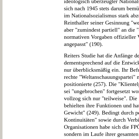
ideologisch überzeugter National
sich nach 1945 stets darum bemü
im Nationalsozialismus stark ab
Reinthaller seiner Gesinnung "we
aber "zumindest partiell" an die 
normativen Vorgaben offizieller 
angepasst" (190).
Reiters Studie hat die Anfänge 
dementsprechend auf die Entwick
nur überblicksmäßig ein. Ihr Befu
rechte "Weltanschauungspartei" m
positionierte (257). Die "Klient
sei "ungebrochen" fortgesetzt w
vollzog sich nur "teilweise". Die
behielten ihre Funktionen und ha
Gewicht" (249). Bedingt durch p
Kontinuitäten" sowie durch Verb
Organisationen habe sich die FPÖ
sondern im Laufe ihrer gesamten