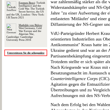
war zahlenmäßig stärker als die
Egemen Bezci
: Turkish
Intelligence and the
Widerstandskämpfer und NS-Opfe
Cold War. The Turkish
Secret Service, the US
Jahre "zu einer Aufwertung der 
and the UK, London / New York:
I.B.Tauris 2021
entlasteten 'Mitläufer' und einer
Diffamierung der NS-Gegner und
Mathilde von Bülow
:
West Germany, Cold
War Europe and the
VdU-Parteigründer Herbert Kraus
Algerian War,
Cambridge: Cambridge
orientierten Industriellen aus Obe
University Press 2016
Antikommunist" Kraus hatte im 2.
Ukraine gedient und war an der 
Unterstützen Sie die sehepunkte
Partisanenbekämpfung eingesetzt
Trotzdem stellte er sich später al
Nach Kriegsende war Kraus mit 
Besatzungsmacht im Austausch u
Counterintelligence Corps
(CIC). 
Agitation gegen die Entnazifizie
Übertreibungen und zu Vergleich
Aufrechnungen mit den NS-Verbr
Nach dem Erfolg bei den Wahlen