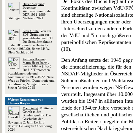
Der Fokus des Buchs liegt auf de
Detlef Siegfried
:
Kontinuitäten zwischen VdU/FPÖ
Bogensee.
Weltrevolution in der
sind ehemalige Nationalsozialist
DDR 1961-1989,
Göttingen: Wallstein 2021
ihren Überzeugungen mehr oder w
Unterschied zu den anderen Part
Peter Gohle
: Von der
der VdU und "im noch größeren
SDP-Gründung zur
gesamtdeutschen SPD.
parteipolitischen Repräsentanten
Die Sozialdemokratie
in der DDR und die Deutsche
(10).
Einheit 1989/90, Bonn: J.H.W.
Dietz Nachf. 2014
Den Anfang setzte der 1949 geg
Andreas Braune
/
Mario Hesselbarth
/
die Entnazifizierung, die für de
Stefan Müller
(Hgg.):
Die USPD zwischen
NSDAP-Mitglieder in Österreich 
Sozialdemokratie und
Kommunismus 1917-1922. Neue
Sühnemaßnahmen und Wahlaussch
Wege zu Frieden, Demokratie und
Sozialismus?, Stuttgart: Franz
Personen wurden wegen NS-Gewa
Steiner Verlag 2018
verurteilt. Insgesamt über 10.00
Weitere Rezensionen von
wurden bis 1947 in alliierten Int
Thomas Riegler:
Ende der 1940er Jahre verschob s
Max Gedig
: Politische
Gewalt in der
gesellschaftlichen und politische
Bundesrepublik. Die
Geschichte der
Politik, so Reiter, spiegelte die 
Bewegung 2. Juni, Berlin /
Boston: De Gruyter Oldenbourg
österreichischen Nachkriegsdemo
2024