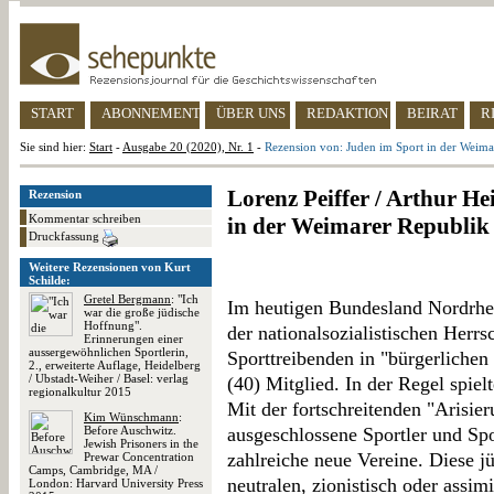
START
ABONNEMENT
ÜBER UNS
REDAKTION
BEIRAT
R
Sie sind hier:
Start
-
Ausgabe 20 (2020), Nr. 1
-
Rezension von: Juden im Sport in der Weima
Lorenz Peiffer / Arthur He
Rezension
Kommentar schreiben
in der Weimarer Republik
Druckfassung
Weitere Rezensionen von Kurt
Schilde:
Gretel Bergmann
: "Ich
Im heutigen Bundesland Nordrhe
war die große jüdische
Hoffnung".
der nationalsozialistischen Herrs
Erinnerungen einer
aussergewöhnlichen Sportlerin,
Sporttreibenden in "bürgerlichen
2., erweiterte Auflage, Heidelberg
/ Ubstadt-Weiher / Basel: verlag
(40) Mitglied. In der Regel spiel
regionalkultur 2015
Mit der fortschreitenden "Arisie
Kim Wünschmann
:
Before Auschwitz.
ausgeschlossene Sportler und Sp
Jewish Prisoners in the
zahlreiche neue Vereine. Diese j
Prewar Concentration
Camps, Cambridge, MA /
neutralen, zionistisch oder assim
London: Harvard University Press