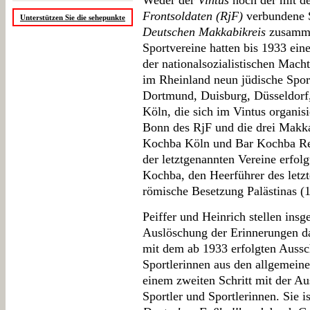
Weder der
Vintus
noch der mit 
Frontsoldaten (RjF)
verbundene 
Unterstützen Sie die sehepunkte
Deutschen Makkabikreis
zusamme
Sportvereine hatten bis 1933 ei
der nationalsozialistischen Mac
im Rheinland neun jüdische Spo
Dortmund, Duisburg, Düsseldorf,
Köln, die sich im Vintus organisi
Bonn des RjF und die drei Makk
Kochba Köln und Bar Kochba R
der letztgenannten Vereine erfol
Kochba, den Heerführer des letz
römische Besetzung Palästinas (
Peiffer und Heinrich stellen ins
Auslöschung der Erinnerungen da
mit dem ab 1933 erfolgten Aussch
Sportlerinnen aus den allgemein
einem zweiten Schritt mit der Au
Sportler und Sportlerinnen. Sie 