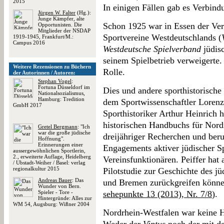
2015
In einigen Fällen gab es Verbind
Jürgen W. Falter
(Hg.):
Junge Kämpfer, alte
Schon 1925 war in Essen der Ver
Opportunisten. Die
Mitglieder der NSDAP
Sportvereine Westdeutschlands (
1919-1945, Frankfurt/M.:
Campus 2016
Westdeutsche Spielverband
jüdis
seinem Spielbetrieb verweigerte.
Weitere Rezensionen zu Büchern
Rolle.
der Autorinnen / Autoren:
Stephan Vogel
:
Fortuna Düsseldorf im
Dies und andere sporthistorische
Nationalsozialismus,
Hamburg: Tredition
dem Sportwissenschaftler Lorenz
GmbH 2017
Sporthistoriker Arthur Heinrich
historischen Handbuchs für Nordr
Gretel Bergmann
: "Ich
war die große jüdische
dreijähriger Recherchen und beru
Hoffnung".
Erinnerungen einer
Engagements aktiver jüdischer S
aussergewöhnlichen Sportlerin,
2., erweiterte Auflage, Heidelberg
Vereinsfunktionären. Peiffer hat 
/ Ubstadt-Weiher / Basel: verlag
regionalkultur 2015
Pilotstudie zur Geschichte des j
Andreas Bauer
: Das
und Bremen zurückgreifen können
Wunder von Bern.
Spieler - Tore -
sehepunkte 13 (2013), Nr. 7/8
).
Hintergründe: Alles zur
WM 54, Augsburg: Wißner 2004
Nordrhein-Westfalen war keine H