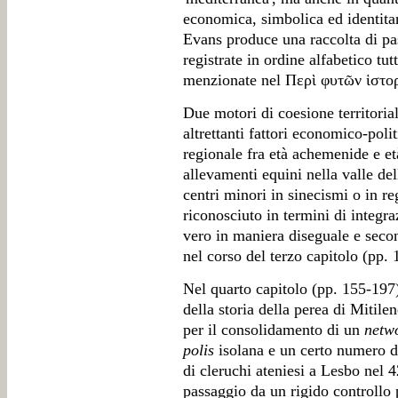
economica, simbolica ed identitar
Evans produce una raccolta di pas
registrate in ordine alfabetico tut
menzionate nel Περὶ φυτῶν ἱστορ
Due motori di coesione territoria
altrettanti fattori economico-polit
regionale fra età achemenide e età
allevamenti equini nella valle de
centri minori in sinecismi o in re
riconosciuto in termini di integra
vero in maniera diseguale e secon
nel corso del terzo capitolo (pp.
Nel quarto capitolo (pp. 155-197
della storia della perea di Mitile
per il consolidamento di un
netw
polis
isolana e un certo numero di 
di cleruchi ateniesi a Lesbo nel
passaggio da un rigido controllo p