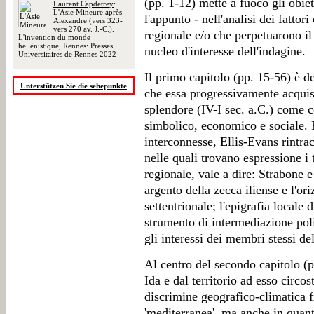
(pp. 1-12) mette a fuoco gli obiett
Laurent Capdetrey
:
L'Asie Mineure après
l'appunto - nell'analisi dei fattor
Alexandre (vers 323-
vers 270 av. J.-C.).
regionale e/o che perpetuarono il 
L'invention du monde
hellénistique, Rennes: Presses
nucleo d'interesse dell'indagine.
Universitaires de Rennes 2022
Il primo capitolo (pp. 15-56) è d
Unterstützen Sie die sehepunkte
che essa progressivamente acquis
splendore (IV-I sec. a.C.) come 
simbolico, economico e sociale. P
interconnesse, Ellis-Evans rintra
nelle quali trovano espressione i 
regionale, vale a dire: Strabone e 
argento della zecca iliense e l'o
settentrionale; l'epigrafia locale d
strumento di intermediazione poli
gli interessi dei membri stessi de
Al centro del secondo capitolo (p
Ida e dal territorio ad esso circo
discrimine geografico-climatica f
'mediterranea', ma anche in quan