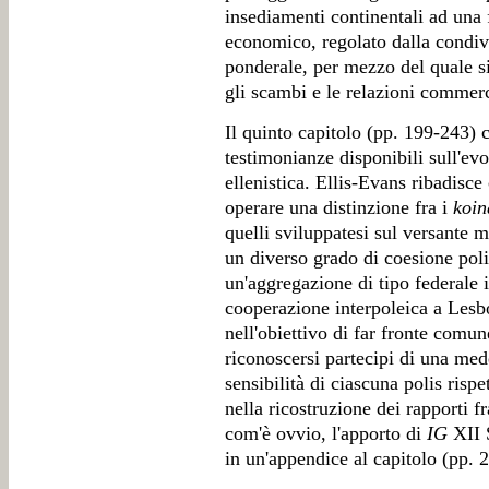
insediamenti continentali ad una 
economico, regolato dalla condi
ponderale, per mezzo del quale s
gli scambi e le relazioni commerc
Il quinto capitolo (pp. 199-243) c
testimonianze disponibili sull'ev
ellenistica. Ellis-Evans ribadisce
operare una distinzione fra i
koin
quelli sviluppatesi sul versante mi
un diverso grado di coesione polit
un'aggregazione di tipo federale 
cooperazione interpoleica a Lesb
nell'obiettivo di far fronte comu
riconoscersi partecipi di una med
sensibilità di ciascuna polis risp
nella ricostruzione dei rapporti 
com'è ovvio, l'apporto di
IG
XII S
in un'appendice al capitolo (pp. 