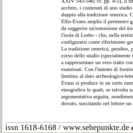
XXIV 543-546; cf. pp. 4-5), il ti
acchito, i contenuti di uno studio
doppio alla tradizione omerica. Co
Ellis-Evans amplia il perimetro g
da suggerire un'estensione del
ki
l'isola di Lesbo - che, nella tes
configurarsi come riferimento g
La tradizione omerica, peraltro,
corso dello studio (specialmente 
a rappresentare un vero tratto co
esaminati. Con l'intento di forni
limitino al dato archeologico-lette
Evans si produce in un certo num
etnografico le quali, se talvolta 
argomentativa seguita, nondimeno
dovuto, suscitando nel lettore un
issn 1618-6168 / www.sehepunkte.de