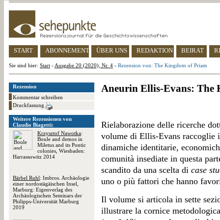
START
ABONNEMENT
ÜBER UNS
REDAKTION
BEIRAT
R
Sie sind hier:
Start
-
Ausgabe 20 (2020), Nr. 4
-
Rezension von: The Kingdom of Priam
Aneurin Ellis-Evans: The
Rezension
Kommentar schreiben
Druckfassung
Weitere Rezensionen von
Rielaborazione delle ricerche dott
Claudio Biagetti:
Krzysztof Nawotka
:
volume di Ellis-Evans raccoglie i 
Boule and demos in
Miletus and its Pontic
dinamiche identitarie, economich
colonies, Wiesbaden:
Harrassowitz 2014
comunità insediate in questa part
scandito da una scelta di
case stu
Bärbel Ruhl
: Imbros. Archäologie
uno o più fattori che hanno favori
einer nordostägäischen Insel,
Marburg: Eigenverlag des
Archäologischen Seminars der
Il volume si articola in sette sezi
Philipps-Universität Marburg
2019
illustrare la cornice metodologica