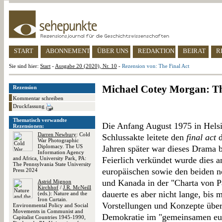
START
ABONNEMENT
ÜBER UNS
REDAKTION
BEIRAT
R
Sie sind hier:
Start
-
Ausgabe 20 (2020), Nr. 10
-
Rezension von: The Final Act
Michael Cotey Morgan: Th
Rezension
Kommentar schreiben
Druckfassung
Thematisch verwandte
Die Anfang August 1975 in Hels
Rezensionen:
Darren Newbury
: Cold
Schlussakte leitete den
final act
d
War Photographic
Diplomacy. The US
Jahren später war dieses Drama b
Information Agency
and Africa, University Park, PA:
Feierlich verkündet wurde dies
The Pennsylvania State University
europäischen sowie den beiden 
Press 2024
und Kanada in der "Charta von P
Astrid Mignon
Kirchhof
/
J.R. McNeill
dauerte es aber nicht lange, bis
(eds.): Nature and the
Iron Curtain.
Vorstellungen und Konzepte über
Environmental Policy and Social
Movements in Communist and
Demokratie im "gemeinsamen eu
Capitalist Countries 1945-1990,