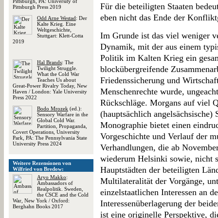
Pittsburgh, PA: University of
Für die beteiligten Staaten bede
Pittsburgh Press 2019
eben nicht das Ende der Konflik
Odd Arne Westad
: Der
Kalte Krieg. Eine
Weltgeschichte,
Im Grunde ist das viel weniger v
Stuttgart: Klett-Cotta
2019
Dynamik, mit der aus einem typi
Politik im Kalten Krieg ein gesa
Hal Brands
: The
blockübergreifende Zusammenarb
Twilight Struggle.
What the Cold War
Friedenssicherung und Wirtschaf
Teaches Us about
Great-Power Rivalry Today, New
Menschenrechte wurde, ungeachte
Haven / London: Yale University
Press 2022
Rückschläge. Morgans auf viel Q
Bodo Mrozek
(ed.):
(hauptsächlich angelsächsische) 
Sensory Warfare in the
Global Cold War.
Monographie bietet einen eindru
Partition, Propaganda,
Covert Operations, University
Vorgeschichte und Verlauf der mu
Park, PA: The Pennsylvania State
University Press 2024
Verhandlungen, die ab November
wiederum Helsinki sowie, nicht so
Weitere Rezensionen von
Hauptstädten der beteiligten Länd
Wilfried von Bredow:
Aryo Makko
:
Multilateralität der Vorgänge, u
Ambassadors of
Realpolitik. Sweden,
einzelstaatlichen Interessen an 
the CSCE and the Cold
War, New York / Oxford:
Interessenüberlagerung der be
Berghahn Books 2017
ist eine originelle Perspektive, d