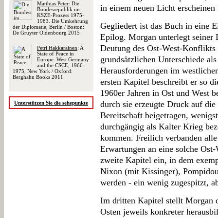
Matthias Peter
: Die
in einem neuen Licht erscheinen l
Bundesrepublik im
KSZE-Prozess 1975-
1983. Die Umkehrung
Gegliedert ist das Buch in eine E
der Diplomatie, Berlin / Boston:
De Gruyter Oldenbourg 2015
Epilog. Morgan unterlegt seiner
Deutung des Ost-West-Konflikts 
Petri Hakkarainen
: A
State of Peace in
grundsätzlichen Unterschiede al
Europe. West Germany
and the CSCE, 1966-
Herausforderungen im westlichen 
1975, New York / Oxford:
Berghahn Books 2011
ersten Kapitel beschreibt er so di
1960er Jahren in Ost und West b
durch sie erzeugte Druck auf di
Unterstützen Sie die sehepunkte
Bereitschaft beigetragen, wenig
durchgängig als Kalter Krieg bez
kommen. Freilich verbanden alle 
Erwartungen an eine solche Ost-
zweite Kapitel ein, in dem exemp
Nixon (mit Kissinger), Pompidou 
werden - ein wenig zugespitzt, a
Im dritten Kapitel stellt Morgan
Osten jeweils konkreter herausbi