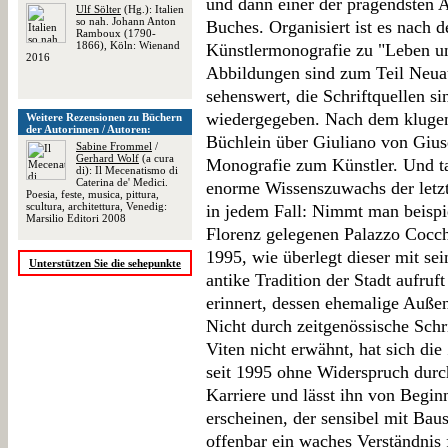
und dann einer der prägendsten Ar
Ulf Sölter
(Hg.): Italien
so nah. Johann Anton
Buches. Organisiert ist es nach 
Ramboux (1790-
1866), Köln: Wienand
Künstlermonografie zu "Leben un
2016
Abbildungen sind zum Teil Neua
sehenswert, die Schriftquellen s
wiedergegeben. Nach dem klugen 
Weitere Rezensionen zu Büchern
der Autorinnen / Autoren:
Büchlein über Giuliano von Gius
Sabine Frommel
/
Gerhard Wolf
(a cura
Monografie zum Künstler. Und tat
di): Il Mecenatismo di
Caterina de' Medici.
enorme Wissenszuwachs der letz
Poesia, feste, musica, pittura,
scultura, architettura, Venedig:
in jedem Fall: Nimmt man beispi
Marsilio Editori 2008
Florenz gelegenen Palazzo Cocchi
1995, wie überlegt dieser mit s
Unterstützen Sie die sehepunkte
antike Tradition der Stadt aufru
erinnert, dessen ehemalige Außen
Nicht durch zeitgenössische Schri
Viten nicht erwähnt, hat sich di
seit 1995 ohne Widerspruch durch
Karriere und lässt ihn von Begin
erscheinen, der sensibel mit Ba
offenbar ein waches Verständnis