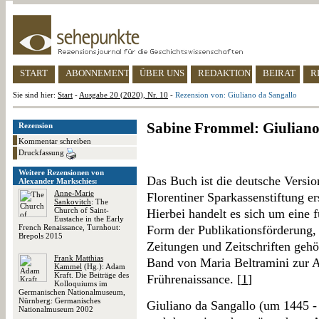
START
ABONNEMENT
ÜBER UNS
REDAKTION
BEIRAT
R
Sie sind hier:
Start
-
Ausgabe 20 (2020), Nr. 10
-
Rezension von: Giuliano da Sangallo
Sabine Frommel: Giuliano
Rezension
Kommentar schreiben
Druckfassung
Weitere Rezensionen von
Das Buch ist die deutsche Versio
Alexander Markschies:
Anne-Marie
Florentiner Sparkassenstiftung e
Sankovitch
: The
Church of Saint-
Hierbei handelt es sich um eine f
Eustache in the Early
French Renaissance, Turnhout:
Form der Publikationsförderung, 
Brepols 2015
Zeitungen und Zeitschriften gehö
Frank Matthias
Band von Maria Beltramini zur Ar
Kammel
(Hg.): Adam
Kraft. Die Beiträge des
Frührenaissance. [
1
]
Kolloquiums im
Germanischen Nationalmuseum,
Nürnberg: Germanisches
Giuliano da Sangallo (um 1445 - 
Nationalmuseum 2002