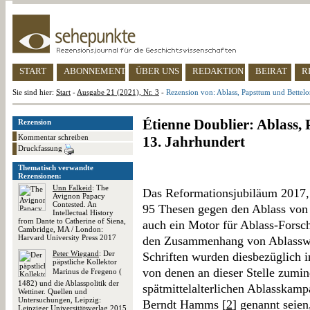
START
ABONNEMENT
ÜBER UNS
REDAKTION
BEIRAT
R
Sie sind hier:
Start
-
Ausgabe 21 (2021), Nr. 3
-
Rezension von: Ablass, Papsttum und Bettelo
Étienne Doublier: Ablass,
Rezension
Kommentar schreiben
13. Jahrhundert
Druckfassung
Thematisch verwandte
Rezensionen:
Unn Falkeid
: The
Das Reformationsjubiläum 2017, 
Avignon Papacy
Contested. An
95 Thesen gegen den Ablass von 
Intellectual History
from Dante to Catherine of Siena,
auch ein Motor für Ablass-Forsch
Cambridge, MA / London:
Harvard University Press 2017
den Zusammenhang von Ablasswe
Peter Wiegand
: Der
Schriften wurden diesbezüglich i
päpstliche Kollektor
von denen an dieser Stelle zumi
Marinus de Fregeno (
1482) und die Ablasspolitik der
spätmittelalterlichen Ablasskamp
Wettiner. Quellen und
Untersuchungen, Leipzig:
Berndt Hamms [
2
] genannt seien
Leipziger Universitätsverlag 2015