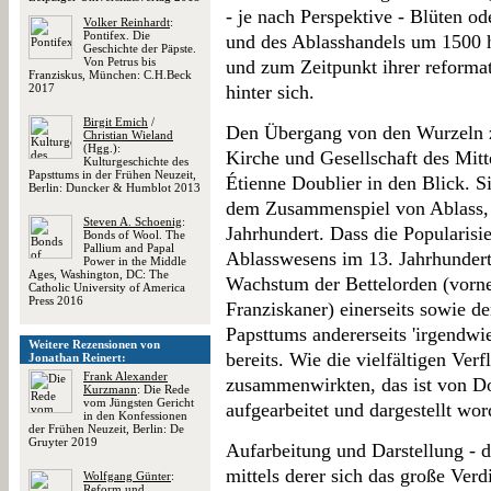
- je nach Perspektive - Blüten 
Volker Reinhardt
:
Pontifex. Die
und des Ablasshandels um 1500 h
Geschichte der Päpste.
Von Petrus bis
und zum Zeitpunkt ihrer reformat
Franziskus, München: C.H.Beck
2017
hinter sich.
Birgit Emich
/
Den Übergang von den Wurzeln zu
Christian Wieland
(Hgg.):
Kirche und Gesellschaft des Mitt
Kulturgeschichte des
Papsttums in der Frühen Neuzeit,
Étienne Doublier in den Blick. S
Berlin: Duncker & Humblot 2013
dem Zusammenspiel von Ablass, 
Steven A. Schoenig
:
Jahrhundert. Dass die Popularis
Bonds of Wool. The
Pallium and Papal
Ablasswesens im 13. Jahrhundert
Power in the Middle
Ages, Washington, DC: The
Wachstum der Bettelorden (vorn
Catholic University of America
Press 2016
Franziskaner) einerseits sowie de
Papsttums andererseits 'irgend
Weitere Rezensionen von
bereits. Wie die vielfältigen Ver
Jonathan Reinert:
Frank Alexander
zusammenwirkten, das ist von Do
Kurzmann
: Die Rede
vom Jüngsten Gericht
aufgearbeitet und dargestellt wor
in den Konfessionen
der Frühen Neuzeit, Berlin: De
Gruyter 2019
Aufarbeitung und Darstellung - d
mittels derer sich das große Verd
Wolfgang Günter
:
Reform und