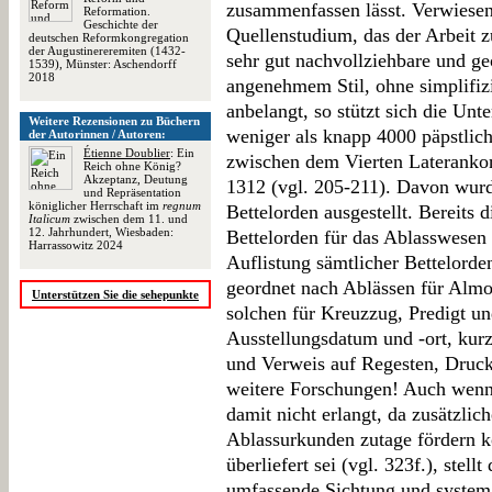
zusammenfassen lässt. Verwiesen 
Reformation.
Geschichte der
Quellenstudium, das der Arbeit z
deutschen Reformkongregation
der Augustinereremiten (1432-
sehr gut nachvollziehbare und ge
1539), Münster: Aschendorff
2018
angenehmem Stil, ohne simplifiz
anbelangt, so stützt sich die Unt
Weitere Rezensionen zu Büchern
weniger als knapp 4000 päpstlic
der Autorinnen / Autoren:
Étienne Doublier
: Ein
zwischen dem Vierten Lateranko
Reich ohne König?
Akzeptanz, Deutung
1312 (vgl. 205-211). Davon wur
und Repräsentation
königlicher Herrschaft im
regnum
Bettelorden ausgestellt. Bereits
Italicum
zwischen dem 11. und
12. Jahrhundert, Wiesbaden:
Bettelorden für das Ablasswesen 
Harrassowitz 2024
Auflistung sämtlicher Bettelord
geordnet nach Ablässen für Alm
Unterstützen Sie die sehepunkte
solchen für Kreuzzug, Predigt un
Ausstellungsdatum und -ort, kurz
und Verweis auf Regesten, Druck
weitere Forschungen! Auch wenn d
damit nicht erlangt, da zusätzlic
Ablassurkunden zutage fördern kö
überliefert sei (vgl. 323f.), stel
umfassende Sichtung und system