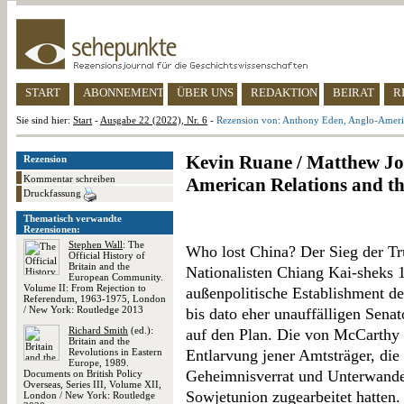
START
ABONNEMENT
ÜBER UNS
REDAKTION
BEIRAT
R
Sie sind hier:
Start
-
Ausgabe 22 (2022), Nr. 6
-
Rezension von: Anthony Eden, Anglo-America
Kevin Ruane / Matthew Jo
Rezension
Kommentar schreiben
American Relations and th
Druckfassung
Thematisch verwandte
Rezensionen:
Stephen Wall
: The
Who lost China? Der Sieg der T
Official History of
Britain and the
Nationalisten Chiang Kai-sheks 
European Community.
Volume II: From Rejection to
außenpolitische Establishment de
Referendum, 1963-1975, London
/ New York: Routledge 2013
bis dato eher unauffälligen Sena
Richard Smith
(ed.):
auf den Plan. Die von McCarthy e
Britain and the
Revolutions in Eastern
Entlarvung jener Amtsträger, die 
Europe, 1989.
Geheimnisverrat und Unterwander
Documents on British Policy
Overseas, Series III, Volume XII,
Sowjetunion zugearbeitet hatten.
London / New York: Routledge