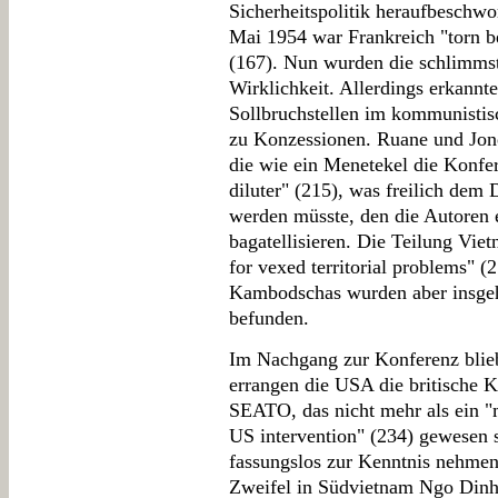
Sicherheitspolitik heraufbeschw
Mai 1954 war Frankreich "torn be
(167). Nun wurden die schlimms
Wirklichkeit. Allerdings erkann
Sollbruchstellen im kommunistis
zu Konzessionen. Ruane und Jone
die wie ein Menetekel die Konfer
diluter" (215), was freilich de
werden müsste, den die Autoren e
bagatellisieren. Die Teilung Vie
for vexed territorial problems" 
Kambodschas wurden aber insgehe
befunden.
Im Nachgang zur Konferenz blie
errangen die USA die britische 
SEATO, das nicht mehr als ein "mu
US intervention" (234) gewesen
fassungslos zur Kenntnis nehme
Zweifel in Südvietnam Ngo Dinh