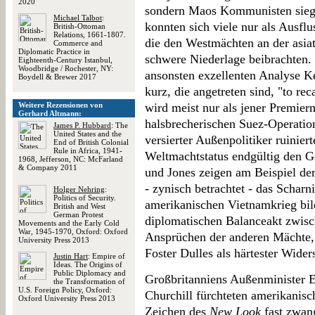
2020
sondern Maos Kommunisten siegr
Michael Talbot
:
konnten sich viele nur als Ausflu
British-Ottoman
Relations, 1661-1807.
die den Westmächten an der asiat
Commerce and
Diplomatic Practice in
schwere Niederlage beibrachten.
Eighteenth-Century Istanbul,
Woodbridge / Rochester, NY:
ansonsten exzellenten Analyse K
Boydell & Brewer 2017
kurz, die angetreten sind, "to re
Weitere Rezensionen von
wird meist nur als jener Premierm
Gerhard Altmann:
halsbrecherischen Suez-Operation
James P. Hubbard
: The
United States and the
versierter Außenpolitiker ruinier
End of British Colonial
Rule in Africa, 1941-
Weltmachtstatus endgültig den G
1968, Jefferson, NC: McFarland
& Company 2011
und Jones zeigen am Beispiel de
- zynisch betrachtet - das Schar
Holger Nehring
:
Politics of Security.
amerikanischen Vietnamkrieg bil
British and West
German Protest
diplomatischen Balanceakt zwisch
Movements and the Early Cold
War, 1945-1970, Oxford: Oxford
Ansprüchen der anderen Mächte,
University Press 2013
Foster Dulles als härtester Wider
Justin Hart
: Empire of
Ideas. The Origins of
Public Diplomacy and
Großbritanniens Außenminister 
the Transformation of
U.S. Foreign Policy, Oxford:
Churchill fürchteten amerikanisc
Oxford University Press 2013
Zeichen des
New Look
fast zwan