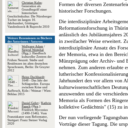
Christian Kuhn
:
Formen der diversen Zentenarfei
Generation als
Grundbegriff einer
historischer Forschungen.
historischen
Geschichtskultur. Die Nürnberger
Tucher im langen 16.
Die interdisziplinäre Arbeitsgem
Jahrhundert, Göttingen:
Vandenhoeck & Ruprecht 2010
Reformationsforschung in Thüring
anlässlich des Jubiläumsjahres 2
Weitere Rezensionen zu Büchern
in zweifacher Weise erweitert. Z
der Autorinnen / Autoren:
Wolfgang Adam
/
interdisziplinäre Ansatz des For
Siegrid Westphal
(Hgg.): Handbuch
der Memoria, etwa in den Bereic
kultureller Zentren der
Münzprägung oder Archiv- und Bi
Frühen Neuzeit. Städte und
Residenzen im alten deutschen
nehmen. Zum anderen erlaubte es
Sprachraum, Berlin: De Gruyter
2012
lutherischer Konfessionalisierun
Heinz Duchhardt
:
Jahrhundert den vor allem von A
1648 - Das Jahr der
Schlagzeilen. Europa
kulturwissenschaftlichen Deutun
zwischen Krise und
Aufbruch, Köln / Weimar / Wien:
anzuwenden und die verschieden
Böhlau 2015
Memoria als Formen des Ringens 
Daniel Gehrt
/
Kathrin
kollektive Gedächtnis" (15) zu int
Paasch
(Hgg.):
Friedrich Myconius
(1490-1546). Vom
Der nun vorliegende Tagungsband 
Franziskaner zum Reformator,
Stuttgart: Franz Steiner Verlag
Vorträge dieser Tagung. Die ursp
2020