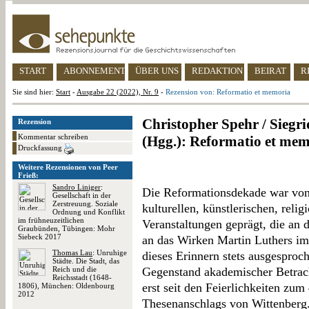
START
ABONNEMENT
ÜBER UNS
REDAKTION
BEIRAT
R
Sie sind hier:
Start
-
Ausgabe 22 (2022), Nr. 9
-
Rezension von: Reformatio et memoria
Christopher Spehr / Siegr
Rezension
Kommentar schreiben
(Hgg.): Reformatio et me
Druckfassung
Weitere Rezensionen von Peer
Frieß:
Sandro Liniger
:
Die Reformationsdekade war von 
Gesellschaft in der
Zerstreuung. Soziale
kulturellen, künstlerischen, relig
Ordnung und Konflikt
im frühneuzeitlichen
Veranstaltungen geprägt, die an
Graubünden, Tübingen: Mohr
Siebeck 2017
an das Wirken Martin Luthers im
Thomas Lau
: Unruhige
dieses Erinnern stets ausgesproch
Städte. Die Stadt, das
Reich und die
Gegenstand akademischer Betrac
Reichsstadt (1648-
erst seit den Feierlichkeiten zu
1806), München: Oldenbourg
2012
Thesenanschlags von Wittenberg.