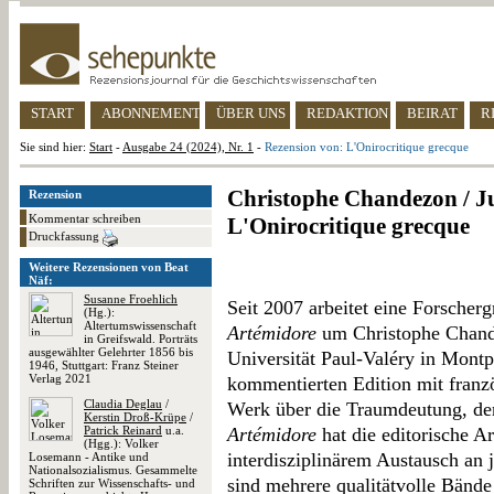
START
ABONNEMENT
ÜBER UNS
REDAKTION
BEIRAT
R
Sie sind hier:
Start
-
Ausgabe 24 (2024), Nr. 1
-
Rezension von: L'Onirocritique grecque
Christophe Chandezon / Ju
Rezension
Kommentar schreiben
L'Onirocritique grecque
Druckfassung
Weitere Rezensionen von Beat
Näf:
Susanne Froehlich
Seit 2007 arbeitet eine Forsch
(Hg.):
Altertumswissenschaft
Artémidore
um Christophe Chande
in Greifswald. Porträts
ausgewählter Gelehrter 1856 bis
Universität Paul-Valéry in Montpe
1946, Stuttgart: Franz Steiner
Verlag 2021
kommentierten Edition mit franz
Claudia Deglau
/
Werk über die Traumdeutung, d
Kerstin Droß-Krüpe
/
Patrick Reinard
u.a.
Artémidore
hat die editorische A
(Hgg.): Volker
interdisziplinärem Austausch an 
Losemann - Antike und
Nationalsozialismus. Gesammelte
sind mehrere qualitätvolle Bänd
Schriften zur Wissenschafts- und