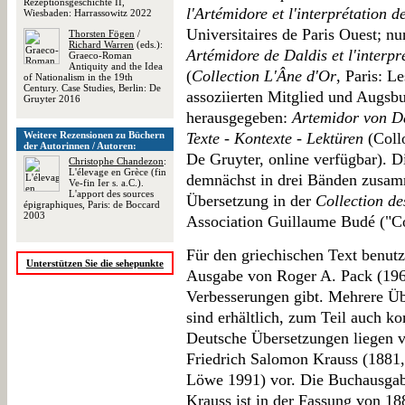
Rezeptionsgeschichte II,
l'Artémidore et l'interprétation d
Wiesbaden: Harrassowitz 2022
Universitaires de Paris Ouest; nu
Thorsten Fögen
/
Richard Warren
(eds.):
Artémidore de Daldis et l'interpr
Graeco-Roman
Antiquity and the Idea
(
Collection L'Âne d'Or
, Paris: L
of Nationalism in the 19th
Century. Case Studies, Berlin: De
assoziierten Mitglied und Augsb
Gruyter 2016
herausgegeben:
Artemidor von Da
Weitere Rezensionen zu Büchern
Texte - Kontexte - Lektüren
(Coll
der Autorinnen / Autoren:
De Gruyter, online verfügbar). D
Christophe Chandezon
:
L'élevage en Grèce (fin
demnächst in drei Bänden zusam
Ve-fin Ier s. a.C.).
L'apport des sources
Übersetzung in der
Collection de
épigraphiques, Paris: de Boccard
2003
Association Guillaume Budé ("Co
Für den griechischen Text benutz
Unterstützen Sie die sehepunkte
Ausgabe von Roger A. Pack (1963
Verbesserungen gibt. Mehrere Ü
sind erhältlich, zum Teil auch k
Deutsche Übersetzungen liegen v
Friedrich Salomon Krauss (1881, 
Löwe 1991) vor. Die Buchausgabe
Krauss ist in der Fassung von 188