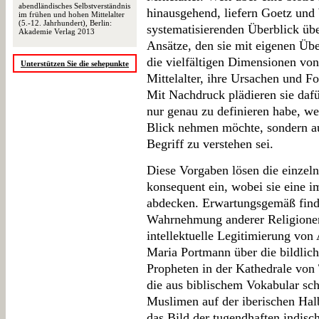
abendländisches Selbstverständnis
hinausgehend, liefern Goetz und
im frühen und hohen Mittelalter
(5.-12. Jahrhundert), Berlin:
systematisierenden Überblick üb
Akademie Verlag 2013
Ansätze, den sie mit eigenen Übe
die vielfältigen Dimensionen vo
Unterstützen Sie die sehepunkte
Mittelalter, ihre Ursachen und F
Mit Nachdruck plädieren sie daf
nur genau zu definieren habe, w
Blick nehmen möchte, sondern au
Begriff zu verstehen sei.
Diese Vorgaben lösen die einzel
konsequent ein, wobei sie eine 
abdecken. Erwartungsgemäß finde
Wahrnehmung anderer Religionen,
intellektuelle Legitimierung von
Maria Portmann über die bildlich
Propheten in der Kathedrale von
die aus biblischem Vokabular sc
Muslimen auf der iberischen Ha
das Bild der tugendhaften indisc