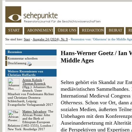
START
ABONNEMENT
ÜBER UNS
REDAKTION
BEIRAT
R
Sie sind hier:
Start
-
Ausgabe 24 (2024), Nr. 9
-
Rezension von: 'Otherness' in the Middle Ag
Hans-Werner Goetz / Ian Wo
Rezension
Kommentar schreiben
Middle Ages
Druckfassung
Weitere Rezensionen von
Christian Hoffarth:
Armin Kohnle
/
Selten gehört ein Skandal zur En
Thomas Krzenck
(Hgg.): Johannes Hus
mediävistischen Sammelbandes.
deutsch. Unter
Mitarbeit von Friedemann Richter
International Medieval Congress
und Christiane Domtera-
Schleichardt, Leipzig:
Otherness
. Schon vor Ort, dann 
Evangelische Verlagsanstalt 2017
sozialen Medien, äußerten Teiln
Matteo Salvadore
: The
African Prester John
Unbehagen mit dem Konferenzpr
and the Birth of
Auseinandersetzung mit Alterität 
Ethiopian-European
Relations (1402-1555), London /
die Perspektiven und Expertisen
New York: Routledge 2017