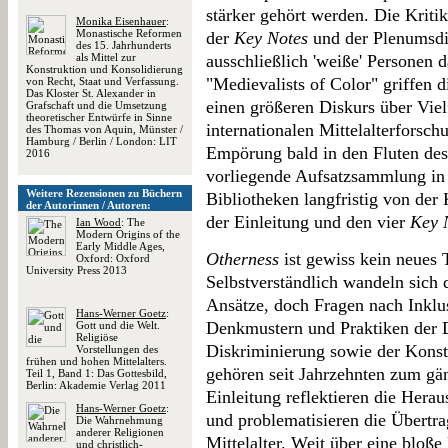
stärker gehört werden. Die Kriti
Monika Eisenhauer
:
Monastische Reformen
der
Key Notes
und der Plenumsdi
des 15. Jahrhunderts
als Mittel zur
ausschließlich 'weiße' Personen d
Konstruktion und Konsolidierung
"Medievalists of Color" griffen d
von Recht, Staat und Verfassung.
Das Kloster St. Alexander in
einen größeren Diskurs über Viel
Grafschaft und die Umsetzung
theoretischer Entwürfe in Sinne
internationalen Mittelalterforschu
des Thomas von Aquin, Münster /
Hamburg / Berlin / London: LIT
Empörung bald in den Fluten des 
2016
vorliegende Aufsatzsammlung in 
Weitere Rezensionen zu Büchern
Bibliotheken langfristig von der
der Autorinnen / Autoren:
der Einleitung und den vier
Key 
Ian Wood
: The
Modern Origins of the
Early Middle Ages,
Otherness
ist gewiss kein neues 
Oxford: Oxford
University Press 2013
Selbstverständlich wandeln sich
Ansätze, doch Fragen nach Inklu
Hans-Werner Goetz
:
Denkmustern und Praktiken der D
Gott und die Welt.
Religiöse
Diskriminierung sowie der Kon
Vorstellungen des
frühen und hohen Mittelalters.
gehören seit Jahrzehnten zum gän
Teil 1, Band 1: Das Gottesbild,
Berlin: Akademie Verlag 2011
Einleitung reflektieren die Hera
Hans-Werner Goetz
:
und problematisieren die Übertr
Die Wahrnehmung
anderer Religionen
Mittelalter. Weit über eine bloß
und christlich-