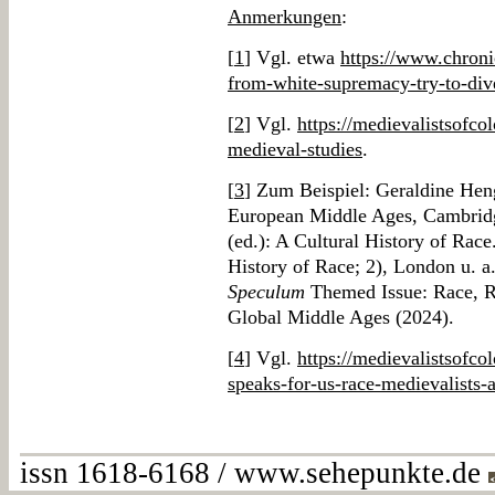
Anmerkungen
:
[
1
] Vgl. etwa
https://www.chronic
from-white-supremacy-try-to-dive
[
2
] Vgl.
https://medievalistsofco
medieval-studies
.
[
3
] Zum Beispiel: Geraldine Heng
European Middle Ages, Cambrid
(ed.): A Cultural History of Race
History of Race; 2), London u. a.
Speculum
Themed Issue: Race, Ra
Global Middle Ages (2024).
[
4
] Vgl.
https://medievalistsofco
speaks-for-us-race-medievalists-
issn 1618-6168 / www.sehepunkte.de