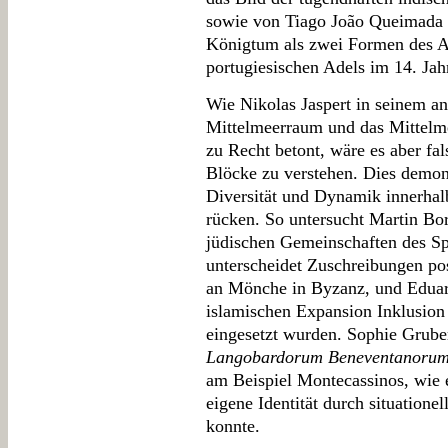
sowie von Tiago João Queimada 
Königtum als zwei Formen des A
portugiesischen Adels im 14. Jah
Wie Nikolas Jaspert in seinem a
Mittelmeerraum und das Mittelme
zu Recht betont, wäre es aber fal
Blöcke zu verstehen. Dies demons
Diversität und Dynamik innerhalb
rücken. So untersucht Martin Bor
jüdischen Gemeinschaften des Sp
unterscheidet Zuschreibungen pos
an Mönche in Byzanz, und Eduar
islamischen Expansion Inklusion
eingesetzt wurden. Sophie Grub
Langobardorum Beneventanoru
am Beispiel Montecassinos, wie e
eigene Identität durch situationel
konnte.