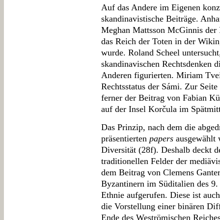
Auf das Andere im Eigenen konze
skandinavistische Beiträge. Anh
Meghan Mattsson McGinnis der 
das Reich der Toten in der Wikin
wurde. Roland Scheel untersucht,
skandinavischen Rechtsdenken die
Anderen figurierten. Miriam Tv
Rechtsstatus der Sámi. Zur Seite
ferner der Beitrag von Fabian K
auf der Insel Korčula im Spätmitt
Das Prinzip, nach dem die abged
präsentierten
papers
ausgewählt w
Diversität (28f). Deshalb deckt d
traditionellen Felder der mediävi
dem Beitrag von Clemens Ganter
Byzantinern im Süditalien des 9. 
Ethnie aufgerufen. Diese ist auc
die Vorstellung einer binären D
Ende des Weströmischen Reiches 