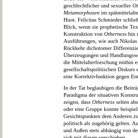
geschlechtlicher und sexueller
Ot
Metamorphosen
im spätmittelalte
Huot. Felicitas Schmieder schlie
Blick, wenn sie prophetische Te
Konstruktion von
Otherness
hin 
Ausführungen, wie auch Nikolas 
Rückkehr dichotomer Differenzie
Überzeugungen und Handlungswei
die Mittelalterforschung mithin e
gesellschaftspolitischen Diskurs 
eine Korrektivfunktion gegen Ent
In der Tat beglaubigen die Beit
Paradigma der situativen Konstrui
zeigen, dass
Otherness
selten abs
oder eine Gruppe konnte beispiel
Gesichtspunkten dem Anderen zu
politisch als zugehörig gelten. 
und Außen stets abhängig von d
sich mit diesen verschieben.