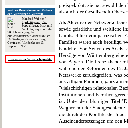
preisgekrönt; sie hat sowohl de
Weitere Rezensionen zu Büchern
als auch der Gesellschaft Obersc
der Autorinnen / Autoren:
Manfred Waßner
/
Als Akteure der Netzwerke benen
Tjark Wegner
/
Ben
Pope
(Hgg.): Stadt und
sowie geistliche und weltliche In
Adel. Tagungsband der
59. Jahrestagung des
hauptsächlich von patrizischen F
Südwestdeutschen Arbeitskreises
für Stadtgeschichtsforschung,
Familien waren auch beteiligt, w
Göttingen: Vandenhoeck &
Ruprecht 2025
handelte. Von Seiten des Adels s
Herzöge von Württemberg eine e
Unterstützen Sie die sehepunkte
von Bayern. Die Franziskaner mi
während der Reformen des 15. Ja
Netzwerke zurückgreifen, was be
aus adligen Familien, ganz ander
"vielschichtigen relationalen Be
Institutionen und Familien gerec
ist. Unter dem blumigen Titel "Di
Wegner mit der Stadtgeschichte 
die durch den Konflikt der Stadt 
Auseinandersetzungen um den Mü