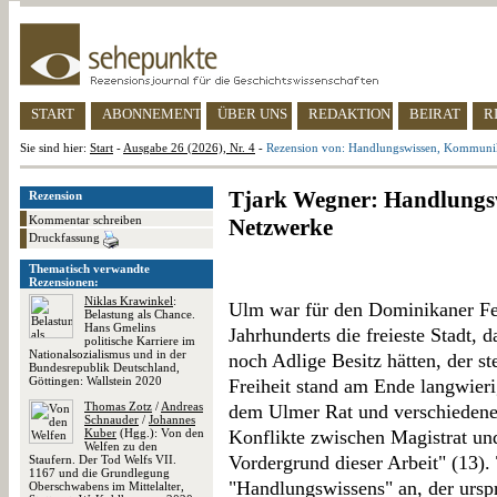
START
ABONNEMENT
ÜBER UNS
REDAKTION
BEIRAT
R
Sie sind hier:
Start
-
Ausgabe 26 (2026), Nr. 4
-
Rezension von: Handlungswissen, Kommuni
Tjark Wegner: Handlungs
Rezension
Kommentar schreiben
Netzwerke
Druckfassung
Thematisch verwandte
Rezensionen:
Niklas Krawinkel
:
Ulm war für den Dominikaner Fe
Belastung als Chance.
Hans Gmelins
Jahrhunderts die freieste Stadt, 
politische Karriere im
Nationalsozialismus und in der
noch Adlige Besitz hätten, der st
Bundesrepublik Deutschland,
Göttingen: Wallstein 2020
Freiheit stand am Ende langwier
Thomas Zotz
/
Andreas
dem Ulmer Rat und verschiedenen
Schnauder
/
Johannes
Kuber
(Hgg.): Von den
Konflikte zwischen Magistrat und
Welfen zu den
Vordergrund dieser Arbeit" (13)
Staufern. Der Tod Welfs VII.
1167 und die Grundlegung
"Handlungswissens" an, der ursp
Oberschwabens im Mittelalter,