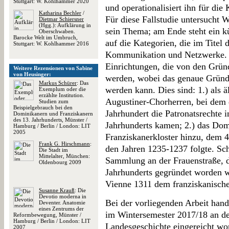
Stuttgart: W. Kohlhammer 2020
und operationalisiert ihn für die
Katharina Bechler
/
Für diese Fallstudie untersucht 
Dietmar Schiersner
(Hgg.): Aufklärung in
sein Thema; am Ende steht ein kü
Oberschwaben.
Barocke Welt im Umbruch,
auf die Kategorien, die im Titel
Stuttgart: W. Kohlhammer 2016
Kommunikation und Netzwerke. I
Einrichtungen, die von den Grün
Weitere Rezensionen von Sabine
von Heusinger:
werden, wobei das genaue Grün
Markus Schürer
: Das
werden kann. Dies sind: 1.) als äl
Exemplum oder die
erzählte Institution.
Augustiner-Chorherren, bei dem d
Studien zum
Beispielgebrauch bei den
Jahrhundert die Patronatsrechte i
Dominikanern und Franziskanern
des 13. Jahrhunderts, Münster /
Jahrhunderts kamen; 2.) das Dom
Hamburg / Berlin / London: LIT
2005
Franziskanerkloster hinzu, dem 4.
Frank G. Hirschmann
:
den Jahren 1235-1237 folgte. Sch
Die Stadt im
Mittelalter, München:
Sammlung an der Frauenstraße, di
Oldenbourg 2009
Jahrhunderts gegründet worden w
Vienne 1311 dem franziskanische
Susanne Krauß
: Die
Devotio moderna in
Bei der vorliegenden Arbeit hande
Deventer. Anatomie
eines Zentrums der
im Wintersemester 2017/18 an de
Reformbewegung, Münster /
Hamburg / Berlin / London: LIT
Landesgeschichte eingereicht wor
2007