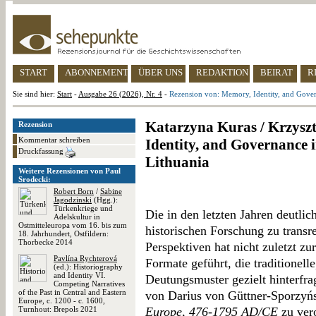
START
ABONNEMENT
ÜBER UNS
REDAKTION
BEIRAT
R
Sie sind hier:
Start
-
Ausgabe 26 (2026), Nr. 4
-
Rezension von: Memory, Identity, and Gove
Katarzyna Kuras / Krzyszt
Rezension
Kommentar schreiben
Identity, and Governance 
Druckfassung
Lithuania
Weitere Rezensionen von Paul
Srodecki:
Robert Born
/
Sabine
Jagodzinski
(Hgg.):
Türkenkriege und
Die in den letzten Jahren deutli
Adelskultur in
Ostmitteleuropa vom 16. bis zum
historischen Forschung zu transr
18. Jahrhundert, Ostfildern:
Thorbecke 2014
Perspektiven hat nicht zuletzt zu
Pavlína Rychterová
Formate geführt, die traditionelle
(ed.): Historiography
and Identity VI.
Deutungsmuster gezielt hinterfra
Competing Narratives
of the Past in Central and Eastern
von Darius von Güttner-Sporzyńsk
Europe, c. 1200 - c. 1600,
Turnhout: Brepols 2021
Europe, 476-1795 AD/CE
zu vero