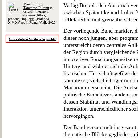
Marco Conti
/
Verlag Brepols den Anspruch verf
Tommaso Duranti
(a
zwischen Spätantike und früher N
cura di): Forme di
dissenso. Attori,
reflektierten und grenzüberschre
pratiche, linguaggi (Bologna,
XIV-XV sec.), Roma: Viella 2025
Der vorliegende Band markiert di
dieser noch jungen, aber progra
Unterstützen Sie die sehepunkte
unterstreicht deren zentrales Anl
der Region durch vergleichende Z
innovativer Forschungsansätze n
Hintergrund widmet sich die Au
litauischen Herrschaftsgefüge der
komplexer, vielschichtiger und
Machtraum erscheint. Die Adelsre
politische Einheit verstanden, so
dessen Stabilität und Wandlungsf
Interaktion unterschiedlicher sozi
hervorgingen.
Der Band versammelt insgesamt 1
thematische Blöcke gegliedert, d