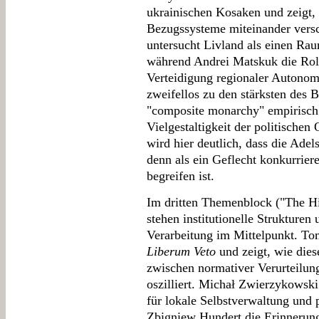
ukrainischen Kosaken und zeigt, 
Bezugssysteme miteinander vers
untersucht Livland als einen Raum
während Andrei Matskuk die Rolle
Verteidigung regionaler Autonom
zweifellos zu den stärksten des 
"composite monarchy" empirisch 
Vielgestaltigkeit der politische
wird hier deutlich, dass die Ade
denn als ein Geflecht konkurriere
begreifen ist.
Im dritten Themenblock ("The Hi
stehen institutionelle Strukturen 
Verarbeitung im Mittelpunkt. T
Liberum Veto
und zeigt, wie dies
zwischen normativer Verurteilun
oszilliert. Michał Zwierzykowski
für lokale Selbstverwaltung und p
Zbigniew Hundert die Erinnerung