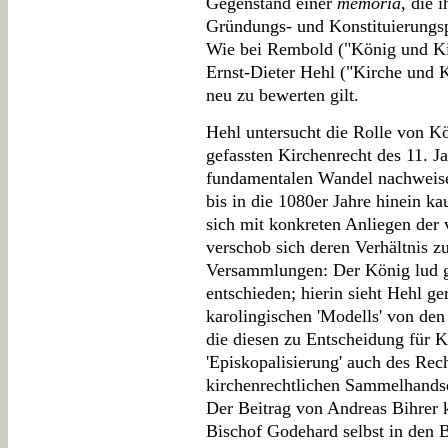
Gegenstand einer
memoria
, die 
Gründungs- und Konstituierungsp
Wie bei Rembold ("König und Kir
Ernst-Dieter Hehl ("Kirche und K
neu zu bewerten gilt.
Hehl untersucht die Rolle von K
gefassten Kirchenrecht des 11. J
fundamentalen Wandel nachweise
bis in die 1080er Jahre hinein 
sich mit konkreten Anliegen der
verschob sich deren Verhältnis z
Versammlungen: Der König lud gg
entschieden; hierin sieht Hehl 
karolingischen 'Modells' von de
die diesen zu Entscheidung für K
'Episkopalisierung' auch des Rech
kirchenrechtlichen Sammelhandsc
Der Beitrag von Andreas Bihrer k
Bischof Godehard selbst in den B