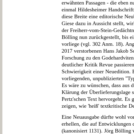
erwähnten Passagen - die eben nu
einmal Hildesheimer Handschrift e
diese Breite eine editorische Neu
Giese dazu in Aussicht stellt, 
der Freiherr-vom-Stein-Gedächtn
Bölling nun zurückgestellt, bis e
vorliege (vgl. 302 Anm. 18). An
2017 verstorbenen Hans Jakob Sch
Forschung zu den Godehardviten
deutlicher Kritik Revue passieren
Schwierigkeit einer Neuedition. E
vorliegenden, unpublizierten "Typ
Es wäre zu wünschen, dass aus d
Klärung der Überlieferungslage 
Pertz'schen Text hervorgeht. Es g
zeigen, wie 'heiß' textkritische D
Eine Neuausgabe dürfte wohl vor
erhellen, die auf Entwicklungen
(kanonisiert 1131). Jörg Böllin