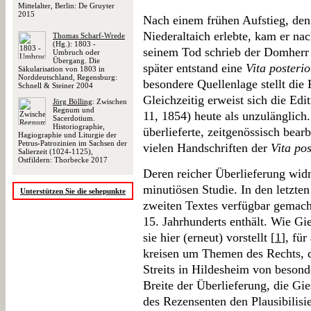
Mittelalter, Berlin: De Gruyter
2015
Nach einem frühen Aufstieg, den
Niederaltaich erlebte, kam er na
Thomas Scharf-Wrede
(Hg.): 1803 -
seinem Tod schrieb der Domherr 
Umbruch oder
Übergang. Die
später entstand eine
Vita posterio
Säkularisation von 1803 in
Norddeutschland, Regensburg:
besondere Quellenlage stellt die
Schnell & Steiner 2004
Gleichzeitig erweist sich die Ed
Jörg Bölling
: Zwischen
Regnum und
11, 1854) heute als unzulänglich.
Sacerdotium.
Historiographie,
überlieferte, zeitgenössisch bear
Hagiographie und Liturgie der
Petrus-Patrozinien im Sachsen der
vielen Handschriften der
Vita pos
Salierzeit (1024-1125),
Ostfildern: Thorbecke 2017
Deren reicher Überlieferung widm
minutiösen Studie. In den letzte
Unterstützen Sie die sehepunkte
zweiten Textes verfügbar gemacht
15. Jahrhunderts enthält. Wie Gie
sie hier (erneut) vorstellt [
1
], für
kreisen um Themen des Rechts, d
Streits in Hildesheim von besond
Breite der Überlieferung, die Gie
des Rezensenten den Plausibilisi