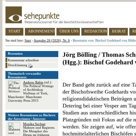
START
ABONNEMENT
ÜBER UNS
REDAKTION
BEIRAT
R
Sie sind hier:
Start
-
Ausgabe 26 (2026), Nr. 6
-
Rezension von: Bischof Godehard von Hild
Jörg Bölling / Thomas Sc
Rezension
Kommentar schreiben
(Hgg.): Bischof Godehard 
Druckfassung
Thematisch verwandte
Rezensionen:
Andrew Rabin
(ed.):
Der Band geht zurück auf eine Ta
The Political Writings
of Archbishop
der Bischofsweihe Godehards vo
Wulfstan of York,
Manchester: Manchester
religionsdidaktischen Beiträgen 
University Press 2015
Detering bei einer Vesper am Tag
Studien aus unterschiedlichen his
Weitere Rezensionen zu Büchern
Platzgründen mit Fokus auf die m
der Autorinnen / Autoren:
Monika Suchan
:
werden. Sie zeigen auf, wie offe
Mahnen und Regieren.
Die Metapher des
hochmittelalterlichen Bischöfen s
Hirten im früheren