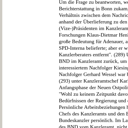
Um die Frage zu beantworten, w
Berichterstattung in Bonn zukam
Verhältnis zwischen dem Nachri
anhand der Überlieferung zu de
(Vize-)Präsidenten im Kanzleramt
Forschungen Klaus-Dietmar Henke
große Bedeutung für Adenauer, al
SPD-Interna belieferte; aber er w
Kanzlerberaters entfernt". (289)
BND im Kanzleramt zurück, um u
interessiertem Nachfolger Kiesin
Nachfolger Gerhard Wessel war 
(293) unter Kanzleramtschef Karl
Anfangsphase der Neuen Ostpolit
"Wohl zu keinem Zeitpunkt davo
Bedürfnissen der Regierung und 
Persönliche Arbeitsbeziehungen 
Chefs des Kanzleramts und den 
Bundeskanzler persönlich. Im Lau
des BND vom Kanzleramt, nicht z