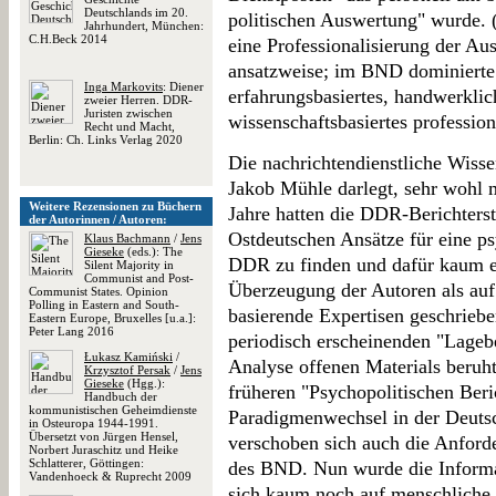
Deutschlands im 20.
politischen Auswertung" wurde. 
Jahrhundert, München:
C.H.Beck 2014
eine Professionalisierung der A
ansatzweise; im BND dominierte 
Inga Markovits
: Diener
erfahrungsbasiertes, handwerkli
zweier Herren. DDR-
Juristen zwischen
wissenschaftsbasiertes profession
Recht und Macht,
Berlin: Ch. Links Verlag 2020
Die nachrichtendienstliche Wis
Jakob Mühle darlegt, sehr wohl 
Weitere Rezensionen zu Büchern
Jahre hatten die DDR-Berichterst
der Autorinnen / Autoren:
Ostdeutschen Ansätze für eine p
Klaus Bachmann
/
Jens
Gieseke
(eds.): The
DDR zu finden und dafür kaum em
Silent Majority in
Communist and Post-
Überzeugung der Autoren als au
Communist States. Opinion
Polling in Eastern and South-
basierende Expertisen geschriebe
Eastern Europe, Bruxelles [u.a.]:
Peter Lang 2016
periodisch erscheinenden "Lagebe
Łukasz Kamiński
/
Analyse offenen Materials beruhte
Krzysztof Persak
/
Jens
Gieseke
(Hgg.):
früheren "Psychopolitischen Beri
Handbuch der
kommunistischen Geheimdienste
Paradigmenwechsel in der Deutsc
in Osteuropa 1944-1991.
Übersetzt von Jürgen Hensel,
verschoben sich auch die Anford
Norbert Juraschitz und Heike
Schlatterer, Göttingen:
des BND. Nun wurde die Informat
Vandenhoeck & Ruprecht 2009
sich kaum noch auf menschliche 