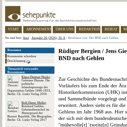
START
ABONNEMENT
ÜBER UNS
REDAKTION
BEIRAT
R
Sie sind hier:
Start
-
Ausgabe 26 (2026), Nr. 6
-
Rezension von: Der BND nach Gehlen
Rüdiger Bergien / Jens Gi
Rezension
Kommentar schreiben
BND nach Gehlen
Druckfassung
Thematisch verwandte
Rezensionen:
Klaus-Dietmar Henke
:
Zur Geschichte des Bundesnachr
Geheime Dienste. Die
politische
Vorläufers bis zum Ende der Ära
Inlandsspionage der
Organisation Gehlen 1946-1953,
Historikerkommission (UHK) ins
Berlin: Ch. Links Verlag 2018
und Sammelbände vorgelegt und 
Rolf-Dieter Müller
:
erweitert. Anders sieht es für d
Reinhard Gehlen.
Geheimdienstchef im
Gehlens im Jahr 1968 aus. Hier 
Hintergrund der
Bonner Republik. Die Biographie,
der sich mit dem bundesdeutsch
Berlin: Ch. Links Verlag 2017
"mühevolle[r] 'zweite[n] Gründun