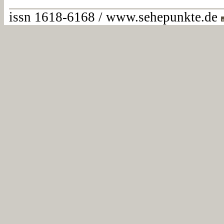
issn 1618-6168 / www.sehepunkte.de