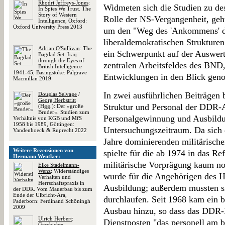
Rhodri Jeffreys-Jones
:
Widmeten sich die Studien zu de
In Spies We Trust. The
Story of Western
Rolle der NS-Vergangenheit, geh
Intelligence, Oxford:
Oxford University Press 2013
um den "Weg des 'Ankommens' d
liberaldemokratischen Strukturen
Adrian O'Sullivan
: The
ein Schwerpunkt auf der Auswer
Bagdad Set. Iraq
through the Eyes of
zentralen Arbeitsfeldes des BND
British Intelligence
1941-45, Basingstoke: Palgrave
Entwicklungen in den Blick ge
Macmillan 2019
In zwei ausführlichen Beiträgen 
Douglas Selvage
/
Georg Herbstritt
Struktur und Personal der DDR-
(Hgg.): Der »große
Bruder«. Studien zum
Personalgewinnung und Ausbild
Verhältnis von KGB und MfS
1958 bis 1989, Göttingen:
Untersuchungszeitraum. Da sich 
Vandenhoeck & Ruprecht 2022
Jahre dominierenden militärisch
Weitere Rezensionen von
spielte für die ab 1974 in das Re
Hermann Wentker:
militärische Vorprägung kaum noc
Elke Stadelmann-
Wenz
: Widerständiges
wurde für die Angehörigen des H
Verhalten und
Herrschaftspraxis in
Ausbildung; außerdem mussten si
der DDR. Vom Mauerbau bis zum
Ende der Ulbricht-Ära,
durchlaufen. Seit 1968 kam ein b
Paderborn: Ferdinand Schöningh
2009
Ausbau hinzu, so dass das DDR-
Ulrich Herbert
:
Dienstposten "das personell am b
Geschichte