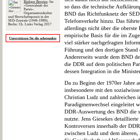
Rüdiger Bergien
: Im
»Generalstab der
so dass die technische Aufklärun
Partei«.
BND das Richtfunknetz der SED 
Organisationskultur
und Herrschaftspraxis in der
Telefonverkehr hinzu. Das führte
SED-Zentrale (1946-1989),
Berlin: Ch. Links Verlag 2017
allerdings nicht über die oberst
empirische Basis für die im Zug
Unterstützen Sie die sehepunkte
viel stärker nachgefragten Infor
Führung und den dortigen Stand 
Andererseits wurde dem BND deu
die DDR auf dem politischen Par
dessen Integration in die Minister
Da zu Beginn der 1970er Jahre 
insbesondere mit den sozialwisse
Christian Ludz und zahlreichen i
Paradigmenwechsel eingeleitet wu
DDR-Auswertung des BND die s
nutzte. Jens Giesekes detaillier
Kontroversen innerhalb der DDR
zwischen Ludz und dem älteren, 