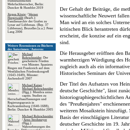
frühneuzeitlichen
Mehrfachherrscher, Berlin:
Duncker & Humblot 2019
Der Gehalt der Beiträge, die me
Jürgen König
/
Werner
wissenschaftliche Neuwert falle
Heegewaldt
(Bearb.):
Familienarchiv der Grafen zu
Man wird an ein solches Untern
Lynar auf Lübbenau. (Rep. 37
kritischen Blick herantreten dür
Lübbenau), Bruxelles [u.a.]: Peter
Lang 2006
erscheint, die konzise auf ein e
sind.
Weitere Rezensionen zu Büchern
der Autorinnen / Autoren:
Die Herausgeber eröffnen den Ba
Michael
Rohrschneider
: Der
warmherzigen Würdigung des Hoc
gescheiterte Frieden
von Münster. Spaniens
zugleich auch als ein informative
Ringen mit Frankreich auf dem
Westfälischen Friedenskongreß
Historisches Seminars der Unive
(1643-1649), Münster:
Aschendorff 2007
Der Titel des Aufsatzes von Hein
Michael Kaiser
/
Michael Rohrschneider
deutsche Geschichte", lässt zunä
(Hgg.): Membra unius
capitis. Studien zu
historiographiegeschichtlichen 
Herrschaftsauffassungen und
Regierungspraxis in
des "Preußenjahres" erschienene
Kurbrandenburg (1640-1688),
Berlin: Duncker & Humblot 2005
weiteren Mosaikstein hinzufügt. 
Michael Rohrschneider
Basis der einschlägigen Literatu
/
Arno Strohmeyer
deutscher Geschichte im 19. Jah
(Hgg.):
Wahrnehmungen des