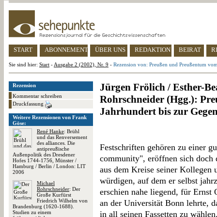
START
ABONNEMENT
ÜBER UNS
REDAKTION
BEIRAT
R
Sie sind hier:
Start
-
Ausgabe 2 (2002), Nr. 9
-
Rezension von: Preußen und Preußentum vom 
Jürgen Frölich / Esther-Be
Rezension
Kommentar schreiben
Rohrschneider (Hgg.): Pr
Druckfassung
Jahrhundert bis zur Gege
Weitere Rezensionen von Frank
Göse:
René Hanke
: Brühl
und das Renversement
des alliances. Die
Festschriften gehören zu einer gut
antipreußische
Außenpolitik des Dresdener
community", eröffnen sich doch 
Hofes 1744-1756, Münster /
Hamburg / Berlin / London: LIT
aus dem Kreise seiner Kollegen 
2006
würdigen, auf dem er selbst jahr
Michael
Rohrschneider
: Der
erschien nahe liegend, für Ernst 
Große Kurfürst
Friedrich Wilhelm von
an der Universität Bonn lehrte, 
Brandenburg (1620-1688).
Studien zu einem
in all seinen Fassetten zu wählen