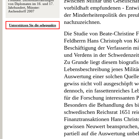
zwischen Militär und Gesellschaft
Fremden. Differenzerfahrungen
von Diplomaten im 16. und 17.
vorbildhaft empfundenen - Entw
Jahrhundert, Münster:
Aschendorff 2007
der Minderheitenpolitik des pre
nachzuzeichnen.
Unterstützen Sie die sehepunkte
Die Studie von Beate-Christine 
Feldherrn Hans Christoph von K
Beschäftigung der Verfasserin m
und Verdens in der Schwedenzeit
Zu Grunde liegt diesem biografis
Lebensbeschreibung jenes Militä
Auswertung einer solchen Quelle
gewiss nicht voll ausgeschöpft w
dennoch, ein fassettenreiches Le
für die Forschung interessanten 
Besonders die Behandlung des b
schwedischen Reichsrat 1651 rei
Finanztransaktionen Hans Chris
gewissen Neuwert beanspruchen, 
partiell auf die Auswertung unbe