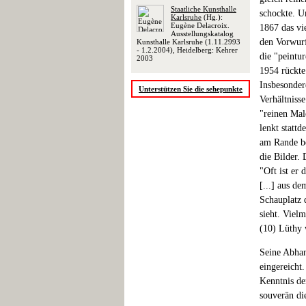
Staatliche Kunsthalle
schockte. U
Karlsruhe
(Hg.):
Eugène Delacroix.
1867 das vi
Ausstellungskatalog
den Vorwurf
Kunsthalle Karlsruhe (1.11.2993
- 1.2.2004), Heidelberg: Kehrer
die "peintu
2003
1954 rückte
Insbesonder
Unterstützen Sie die sehepunkte
Verhältniss
"reinen Mal
lenkt stattd
am Rande be
die Bilder.
"Oft ist er 
[...] aus d
Schauplatz d
sieht. Viel
(10) Lüthy 
Seine Abhan
eingereicht
Kenntnis de
souverän die