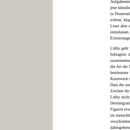
Aufgabenste
jene künstli
in Dissertat
schöne, klu
Leser aber a
einzulassen
Erörterunge
Lüthy geht 
beklagten: 
zusammensch
die Art der 
bestimmter 
Kunstwerk u
Dass die zu
Zeichen für
Lüthy nicht
Desintegrat
Figuren ers
im menschli
verschränkt
dahingehend