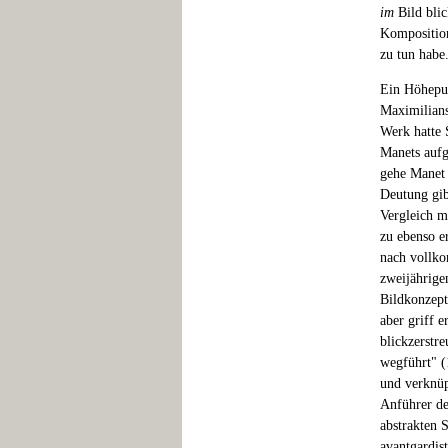
im
Bild blic
Komposition
zu tun habe
Ein Höhepun
Maximilians
Werk hatte 
Manets aufg
gehe Manet 
Deutung gib
Vergleich m
zu ebenso e
nach vollko
zweijährige
Bildkonzept
aber griff e
blickzerstr
wegführt" (
und verknüp
Anführer d
abstrakten S
avantgardis