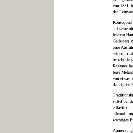
von 1831, i
der Leinwan
Konsequent 
auf seine u
letztem Hau
Galleries) 
Jene Ausfüh
seinen irre
besteht sie
Resümee lau
leise Melan
von etwas, w
das eigene 
Traditionsb
stiftet bei
etikettieren
allemal - u
wichtiges B
Anmerkung