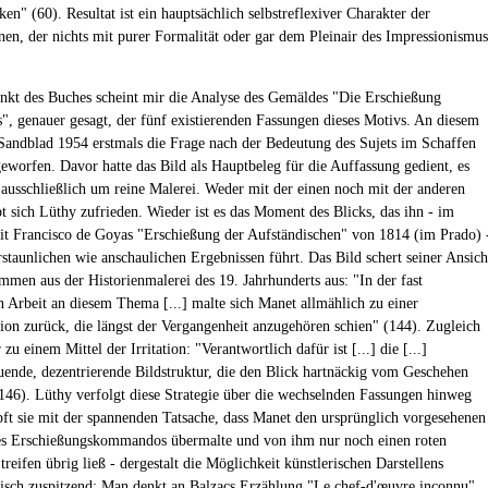
ken" (60). Resultat ist ein hauptsächlich selbstreflexiver Charakter der
en, der nichts mit purer Formalität oder gar dem Pleinair des Impressionismus
.
kt des Buches scheint mir die Analyse des Gemäldes "Die Erschießung
", genauer gesagt, der fünf existierenden Fassungen dieses Motivs. An diesem
Sandblad 1954 erstmals die Frage nach der Bedeutung des Sujets im Schaffen
eworfen. Davor hatte das Bild als Hauptbeleg für die Auffassung gedient, es
ausschließlich um reine Malerei. Weder mit der einen noch mit der anderen
t sich Lüthy zufrieden. Wieder ist es das Moment des Blicks, das ihn - im
it Francisco de Goyas "Erschießung der Aufständischen" von 1814 (im Prado) 
rstaunlichen wie anschaulichen Ergebnissen führt. Das Bild schert seiner Ansich
mmen aus der Historienmalerei des 19. Jahrhunderts aus: "In der fast
n Arbeit an diesem Thema [...] malte sich Manet allmählich zu einer
ion zurück, die längst der Vergangenheit anzugehören schien" (144). Zugleich
r zu einem Mittel der Irritation: "Verantwortlich dafür ist [...] die [...]
euende, dezentrierende Bildstruktur, die den Blick hartnäckig vom Geschehen
146). Lüthy verfolgt diese Strategie über die wechselnden Fassungen hinweg
ft sie mit der spannenden Tatsache, dass Manet den ursprünglich vorgesehenen
es Erschießungskommandos übermalte und von ihm nur noch einen roten
treifen übrig ließ - dergestalt die Möglichkeit künstlerischen Darstellens
tisch zuspitzend: Man denkt an Balzacs Erzählung "Le chef-d'œuvre inconnu"