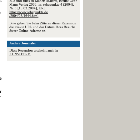
Bild und Blick in Manets Malerei, Berlin: Gebr.
Mann Verlag 2003, in: sehepunkte 4 (2004),
Nr. 3 [15.03.2004], URL:
https://www.sehepunkte.de
n
/2004/03/4644.html
Bitte geben Sie beim Zitieren dieser Rezension
die exakte URL und das Datum Ihres Besuchs
dieser Online-Adresse an.
Andere Journale:
Diese Rezension erscheint auch in
KUNSTFORM
.
e
r
"