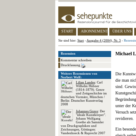
START
ABONNEMENT
ÜBER UNS
Sie sind hier:
Start
-
Ausgabe 4 (2004), Nr. 3
-
Rezensio
Michael L
Rezension
Kommentar schreiben
Druckfassung
Weitere Rezensionen von
Die Kunstwi
Norbert Wolf:
die man nich
Lilian Landes
: Carl
Wilhelm Hübner
sind. Gewis
(1814-1879). Genre
Kunstgeschic
und Zeitgeschichte im
deutschen Vormärz, München /
Begründung.
Berlin: Deutscher Kunstverlag
2008
unter der K
Johannes Grave
: Der
Versuch setz
"ideale Kunstkörper".
revidieren.
Johann Wolfgang
Goethe als Sammler
von Druckgraphiken und
Ein besonde
Zeichnungen, Göttingen:
Vandenhoeck & Ruprecht 2007
gleich reih