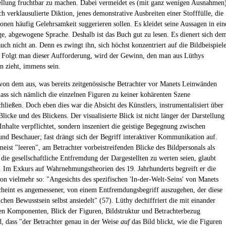
llung fruchtbar zu machen. Dabei vermeidet es (mit ganz wenigen Ausnahmen
ch verklausulierte Diktion, jenes demonstrative Ausbreiten einer Stofffülle, die
ionen häufig Gelehrsamkeit suggerieren sollen. Es kleidet seine Aussagen in ein
ge, abgewogene Sprache. Deshalb ist das Buch gut zu lesen. Es dienert sich de
uch nicht an. Denn es zwingt ihn, sich höchst konzentriert auf die Bildbeispiel
. Folgt man dieser Aufforderung, wird der Gewinn, den man aus Lüthys
n zieht, immens sein.
von dem aus, was bereits zeitgenössische Betrachter vor Manets Leinwänden
dass sich nämlich die einzelnen Figuren zu keiner kohärenten Szene
ließen. Doch eben dies war die Absicht des Künstlers, instrumentalisiert über
Blicke und des Blickens. Der visualisierte Blick ist nicht länger der Darstellung
Inhalte verpflichtet, sondern inszeniert die geistige Begegnung zwischen
nd Beschauer; fast drängt sich der Begriff interaktiver Kommunikation auf.
meist "leeren", am Betrachter vorbeistreifenden Blicke des Bildpersonals als
 die gesellschaftliche Entfremdung der Dargestellten zu werten seien, glaubt
. Im Exkurs auf Wahrnehmungstheorien des 19. Jahrhunderts begreift er die
ion vielmehr so: "Angesichts des spezifischen 'In-der-Welt-Seins' von Manets
cheint es angemessener, von einem Entfremdungsbegriff auszugehen, der diese
chen Bewusstsein selbst ansiedelt" (57). Lüthy dechiffriert die mit einander
en Komponenten, Blick der Figuren, Bildstruktur und Betrachterbezug
, dass "der Betrachter genau in der Weise
auf
das Bild blickt, wie die Figuren