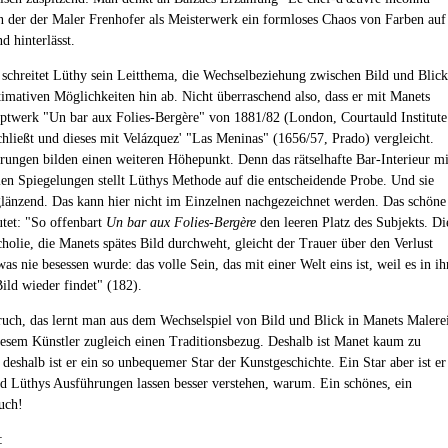
n der der Maler Frenhofer als Meisterwerk ein formloses Chaos von Farben auf
d hinterlässt.
schreitet Lüthy sein Leitthema, die Wechselbeziehung zwischen Bild und Blick
ltimativen Möglichkeiten hin ab. Nicht überraschend also, dass er mit Manets
ptwerk "Un bar aux Folies-Bergère" von 1881/82 (London, Courtauld Institute
schließt und dieses mit Velázquez' "Las Meninas" (1656/57, Prado) vergleicht.
rungen bilden einen weiteren Höhepunkt. Denn das rätselhafte Bar-Interieur mi
alen Spiegelungen stellt Lüthys Methode auf die entscheidende Probe. Und sie
 glänzend. Das kann hier nicht im Einzelnen nachgezeichnet werden. Das schöne
tet: "So offenbart
Un bar aux Folies-Bergère
den leeren Platz des Subjekts. Di
cholie, die Manets spätes Bild durchweht, gleicht der Trauer über den Verlust
as nie besessen wurde: das volle Sein, das mit einer Welt eins ist, weil es in ih
Bild wieder findet" (182).
ruch, das lernt man aus dem Wechselspiel von Bild und Blick in Manets Malere
 diesem Künstler zugleich einen Traditionsbezug. Deshalb ist Manet kaum zu
, deshalb ist er ein so unbequemer Star der Kunstgeschichte. Ein Star aber ist er
nd Lüthys Ausführungen lassen besser verstehen, warum. Ein schönes, ein
uch!
: