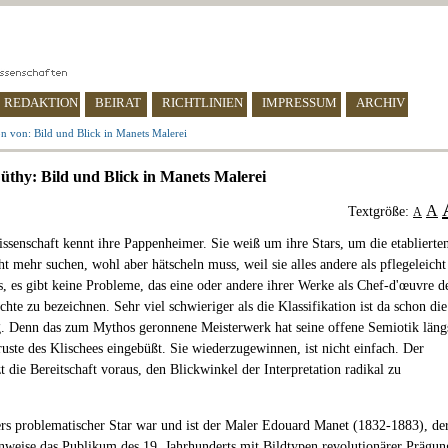
REDAKTION
BEIRAT
RICHTLINIEN
IMPRESSUM
ARCHIV
n von: Bild und Blick in Manets Malerei
üthy: Bild und Blick in Manets Malerei
A
Textgröße:
A
ssenschaft kennt ihre Pappenheimer. Sie weiß um ihre Stars, um die etablierte
t mehr suchen, wohl aber hätscheln muss, weil sie alles andere als pflegeleicht
s, es gibt keine Probleme, das eine oder andere ihrer Werke als Chef-d'œuvre d
hte zu bezeichnen. Sehr viel schwieriger als die Klassifikation ist da schon die
 Denn das zum Mythos geronnene Meisterwerk hat seine offene Semiotik läng
ruste des Klischees eingebüßt. Sie wiederzugewinnen, ist nicht einfach. Der
t die Bereitschaft voraus, den Blickwinkel der Interpretation radikal zu
rs problematischer Star war und ist der Maler Edouard Manet (1832-1883), de
enweise das Publikum des 19. Jahrhunderts mit Bildtypen revolutionärer Prägun