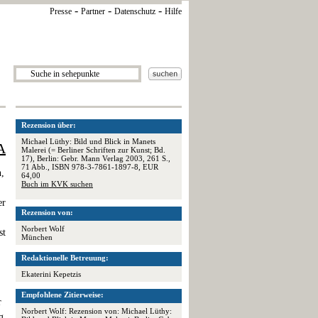
-
-
-
Presse
Partner
Datenschutz
Hilfe
Rezension über:
Michael Lüthy: Bild und Blick in Manets
A
Malerei (= Berliner Schriften zur Kunst; Bd.
17), Berlin: Gebr. Mann Verlag 2003, 261 S.,
71 Abb., ISBN 978-3-7861-1897-8, EUR
n,
64,00
Buch im KVK suchen
er
Rezension von:
Norbert Wolf
st
München
Redaktionelle Betreuung:
Ekaterini Kepetzis
Empfohlene Zitierweise:
r
Norbert Wolf: Rezension von: Michael Lüthy:
g