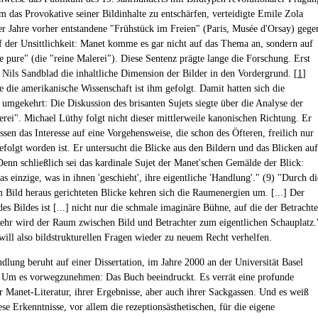
m das Provokative seiner Bildinhalte zu entschärfen, verteidigte Emile Zola
er Jahre vorher entstandene "Frühstück im Freien" (Paris, Musée d'Orsay) gege
 der Unsittlichkeit: Manet komme es gar nicht auf das Thema an, sondern auf
re pure" (die "reine Malerei"). Diese Sentenz prägte lange die Forschung. Erst
 Nils Sandblad die inhaltliche Dimension der Bilder in den Vordergrund. [
1
]
e die amerikanische Wissenschaft ist ihm gefolgt. Damit hatten sich die
e umgekehrt: Die Diskussion des brisanten Sujets siegte über die Analyse der
erei". Michael Lüthy folgt nicht dieser mittlerweile kanonischen Richtung. Er
essen das Interesse auf eine Vorgehensweise, die schon des Öfteren, freilich nur
folgt worden ist. Er untersucht die Blicke aus den Bildern und das Blicken auf
 Denn schließlich sei das kardinale Sujet der Manet'schen Gemälde der Blick:
das einzige, was in ihnen 'geschieht', ihre eigentliche 'Handlung'." (9) "Durch di
em Bild heraus gerichteten Blicke kehren sich die Raumenergien um. [...] Der
es Bildes ist [...] nicht nur die schmale imaginäre Bühne, auf die der Betrachte
mehr wird der Raum zwischen Bild und Betrachter zum eigentlichen Schauplatz.
will also bildstrukturellen Fragen wieder zu neuem Recht verhelfen.
dlung beruht auf einer Dissertation, im Jahre 2000 an der Universität Basel
. Um es vorwegzunehmen: Das Buch beeindruckt. Es verrät eine profunde
r Manet-Literatur, ihrer Ergebnisse, aber auch ihrer Sackgassen. Und es weiß
se Erkenntnisse, vor allem die rezeptionsästhetischen, für die eigene