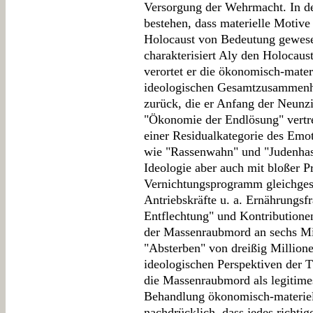
Versorgung der Wehrmacht. In de
bestehen, dass materielle Motive
Holocaust von Bedeutung gewesen
charakterisiert Aly den Holocau
verortet er die ökonomisch-mater
ideologischen Gesamtzusammenha
zurück, die er Anfang der Neunzi
"Ökonomie der Endlösung" vertret
einer Residualkategorie des Emoti
wie "Rassenwahn" und "Judenhass
Ideologie aber auch mit bloßer 
Vernichtungsprogramm gleichgese
Antriebskräfte u. a. Ernährungsf
Entflechtung" und Kontributione
der Massenraubmord an sechs Mil
"Absterben" von dreißig Millione
ideologischen Perspektiven der T
die Massenraubmord als legitimes
Behandlung ökonomisch-materiel
nachdrücklich, dass jedes richti