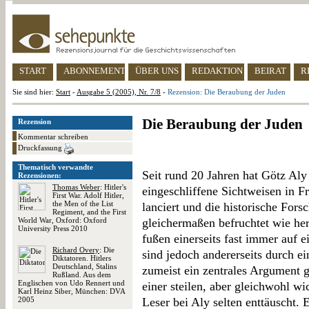
START
ABONNEMENT
ÜBER UNS
REDAKTION
BEIRAT
R
Sie sind hier:
Start
-
Ausgabe 5 (2005), Nr. 7/8
-
Rezension: Die Beraubung der Juden
Die Beraubung der Juden
Rezension
Kommentar schreiben
Druckfassung
Thematisch verwandte
Seit rund 20 Jahren hat Götz Al
Rezensionen:
Thomas Weber
: Hitler's
eingeschliffene Sichtweisen in Fr
First War. Adolf Hitler,
the Men of the List
lanciert und die historische For
Regiment, and the First
World War, Oxford: Oxford
gleichermaßen befruchtet wie her
University Press 2010
fußen einerseits fast immer auf e
Richard Overy
: Die
sind jedoch andererseits durch e
Diktatoren. Hitlers
Deutschland, Stalins
zumeist ein zentrales Argument 
Rußland. Aus dem
Englischen von Udo Rennert und
einer steilen, aber gleichwohl w
Karl Heinz Siber, München: DVA
2005
Leser bei Aly selten enttäuscht.