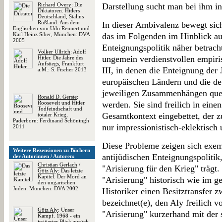
Richard Overy
: Die
Darstellung sucht man bei ihm in
Diktatoren. Hitlers
Deutschland, Stalins
Rußland. Aus dem
In dieser Ambivalenz bewegt sich
Englischen von Udo Rennert und
Karl Heinz Siber, München: DVA
das im Folgenden im Hinblick auf
2005
Enteignungspolitik näher betracht
Volker Ullrich
: Adolf
ungemein verdienstvollen empiri
Hitler. Die Jahre des
Aufstiegs, Frankfurt
III, in denen die Enteignung der
a.M.: S. Fischer 2013
europäischen Ländern und die deu
jeweiligen Zusammenhängen quel
Ronald D. Gerste
:
Roosevelt und Hitler.
werden. Sie sind freilich in ein
Todfeindschaft und
Gesamtkontext eingebettet, der z
totaler Krieg,
Paderborn: Ferdinand Schöningh
nur impressionistisch-eklektisch u
2011
Diese Probleme zeigen sich exemp
Weitere Rezensionen zu Büchern
antijüdischen Enteignungspolitik,
der Autorinnen / Autoren:
Christian Gerlach
/
"Arisierung für den Krieg" trägt.
Götz Aly
: Das letzte
Kapitel. Der Mord an
"Arisierung" historisch wie im 
den ungarischen
Juden, München: DVA 2002
Historiker einen Besitztransfer 
bezeichnet(e), den Aly freilich vo
Götz Aly
: Unser
"Arisierung" kurzerhand mit der 
Kampf. 1968 - ein
irritierter Blick zurück,