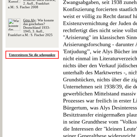
Zwangsabgaben, seit 1938 zune
2. Aufl., Frankfurt
a.M.: S. Fischer 2008
Konfiszierung forcierten staatli
weist er völlig zu Recht darauf h
Götz Aly
: Wie konnte
Existenzvernichtung der Juden d
das geschehen?
Deutschland 1933-
rechtfertigt dies nicht seine vol
1945, 3. Aufl.,
Frankfurt a.M.: S. Fischer 2025
"Arisierung" im klassischen Sinn
Arisierungsforschung - darunter
'Entjudung'", wie Alys Bücher im
Unterstützen Sie die sehepunkte
nicht einmal im Literaturverzeich
nichts über den Verkauf jüdische
unterhalb des Marktwertes -, nic
Grundstücken, nichts über die zi
Unternehmen seit 1938/39, die d
gewerblichen Mittelstand massiv 
Prozesses war freilich in erster 
Bürgertum, was Alys Desinteresse
Besitztransfer einigermaßen plaus
in seine Grundthese vom "Volkssta
die Interessen der "kleinen Leu
seiner Generalthese widerspricht