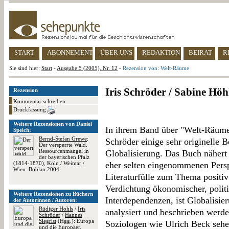
START
ABONNEMENT
ÜBER UNS
REDAKTION
BEIRAT
R
Sie sind hier:
Start
-
Ausgabe 5 (2005), Nr. 12
-
Rezension von: Welt-Räume
Iris Schröder / Sabine Hö
Rezension
Kommentar schreiben
Druckfassung
Weitere Rezensionen von Daniel
In ihrem Band über "Welt-Räume
Speich:
Bernd-Stefan Grewe
:
Schröder einige sehr originelle 
Der versperrte Wald.
Ressourcenmangel in
Globalisierung. Das Buch nähert
der bayerischen Pfalz
(1814-1870), Köln / Weimar /
eher selten eingenommenen Persp
Wien: Böhlau 2004
Literaturfülle zum Thema positiv
Verdichtung ökonomischer, politi
Weitere Rezensionen zu Büchern
Interdependenzen, ist Globalisie
der Autorinnen / Autoren:
Rüdiger Hohls
/
Iris
analysiert und beschrieben werd
Schröder
/
Hannes
Siegrist
(Hgg.): Europa
Soziologen wie Ulrich Beck seh
und die Europäer.