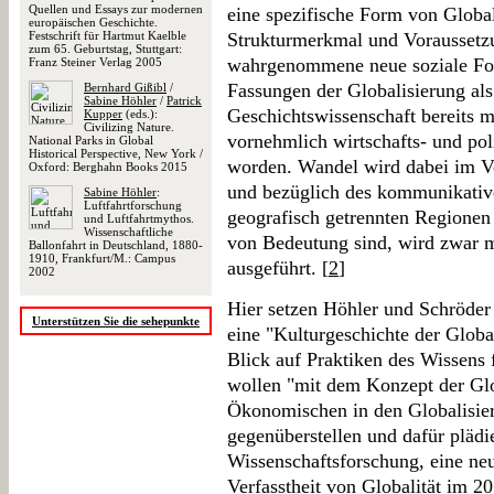
Quellen und Essays zur modernen
eine spezifische Form von Globali
europäischen Geschichte.
Festschrift für Hartmut Kaelble
Strukturmerkmal und Voraussetzun
zum 65. Geburtstag, Stuttgart:
wahrgenommene neue soziale For
Franz Steiner Verlag 2005
Fassungen der Globalisierung als
Bernhard Gißibl
/
Sabine Höhler
/
Patrick
Geschichtswissenschaft bereits 
Kupper
(eds.):
Civilizing Nature.
vornehmlich wirtschafts- und pol
National Parks in Global
Historical Perspective, New York /
worden. Wandel wird dabei im Ve
Oxford: Berghahn Books 2015
und bezüglich des kommunikativ
Sabine Höhler
:
Luftfahrtforschung
geografisch getrennten Regionen 
und Luftfahrtmythos.
Wissenschaftliche
von Bedeutung sind, wird zwar mei
Ballonfahrt in Deutschland, 1880-
1910, Frankfurt/M.: Campus
ausgeführt. [
2
]
2002
Hier setzen Höhler und Schröder 
Unterstützen Sie die sehepunkte
eine "Kulturgeschichte der Globali
Blick auf Praktiken des Wissens 
wollen "mit dem Konzept der Glo
Ökonomischen in den Globalisier
gegenüberstellen und dafür plädie
Wissenschaftsforschung, eine neu
Verfasstheit von Globalität im 20