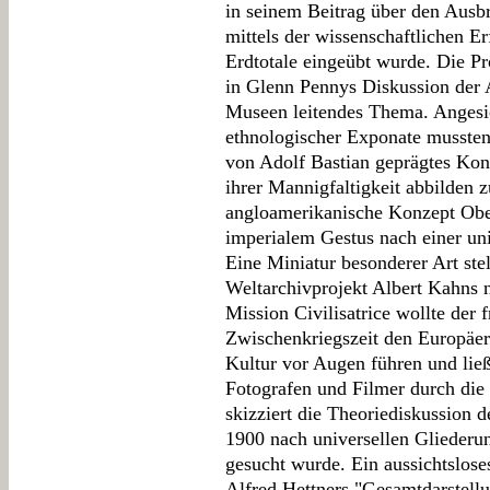
in seinem Beitrag über den Ausb
mittels der wissenschaftlichen E
Erdtotale eingeübt wurde. Die Pr
in Glenn Pennys Diskussion der A
Museen leitendes Thema. Angesic
ethnologischer Exponate musste
von Adolf Bastian geprägtes Kon
ihrer Mannigfaltigkeit abbilden 
angloamerikanische Konzept Ober
imperialem Gestus nach einer uni
Eine Miniatur besonderer Art stel
Weltarchivprojekt Albert Kahns 
Mission Civilisatrice wollte der 
Zwischenkriegszeit den Europäe
Kultur vor Augen führen und ließ
Fotografen und Filmer durch die
skizziert die Theoriediskussion 
1900 nach universellen Gliederun
gesucht wurde. Ein aussichtslose
Alfred Hettners "Gesamtdarstellu