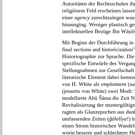
Autoritäten der Rechtsschulen ihn
religiösem Feld erscheinen lasse
einer
agency
zurechtzulegen wuss
hinausging. Weniger plastisch ges
intellektuellen Bezüge Ibn Wāṣil
Mit Beginn der Durchführung in K
final sections and historicizatio
Historiographie zur Sprache. Die
spezifische Entwürfe des Vergang
Stellungnahmen zur Gesellschaft i
literarische Element dabei kennz
von H. White als
emplotment
(na
(jenseits von White) zwei Modi: 
modellierte Abū Šāma die Zeit N
Revitalisierung der mustergültig
ragten als Glanzepochen aus dun
umfassenden Zeiten (
ǧāhilīya
!) 
einen Strom historischen Wandels
worin bessere und schlechtere He