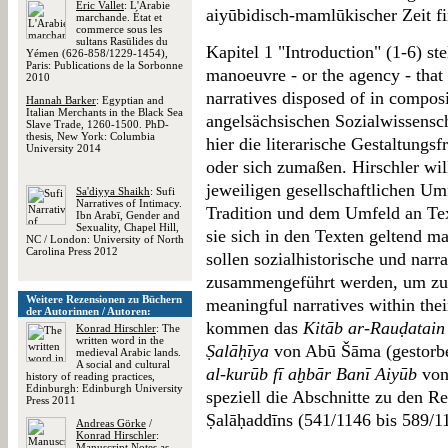
Éric Vallet
: L'Arabie
aiyūbidisch-mamlūkischer Zeit fi
marchande. État et
commerce sous les
sultans Rasūlides du
Kapitel 1 "Introduction" (1-6) st
Yémen (626-858/1229-1454),
Paris: Publications de la Sorbonne
manoeuvre - or the agency - that 
2010
narratives disposed of in composi
Hannah Barker
: Egyptian and
Italian Merchants in the Black Sea
angelsächsischen Sozialwissensc
Slave Trade, 1260-1500. PhD-
thesis, New York: Columbia
hier die literarische Gestaltungsf
University 2014
oder sich zumaßen. Hirschler will
jeweiligen gesellschaftlichen Umf
Sa'diyya Shaikh
: Sufi
Narratives of Intimacy.
Tradition und dem Umfeld an Text
Ibn Arabī, Gender and
Sexuality, Chapel Hill,
sie sich in den Texten geltend ma
NC / London: University of North
Carolina Press 2012
sollen sozialhistorische und nar
zusammengeführt werden, um zu 
Weitere Rezensionen zu Büchern
meaningful narratives within thei
der Autorinnen / Autoren:
kommen das
Kitāb ar-Rauḍatain
Konrad Hirschler
: The
written word in the
Ṣalāḥīya
von Abū Šāma (gestorb
medieval Arabic lands.
A social and cultural
al-kurūb fī aḫbār Banī Aiyūb
von
history of reading practices,
Edinburgh: Edinburgh University
speziell die Abschnitte zu den R
Press 2011
Ṣalāḥaddīns (541/1146 bis 589/1
Andreas Görke
/
Konrad Hirschler
:
Manuscript Notes as