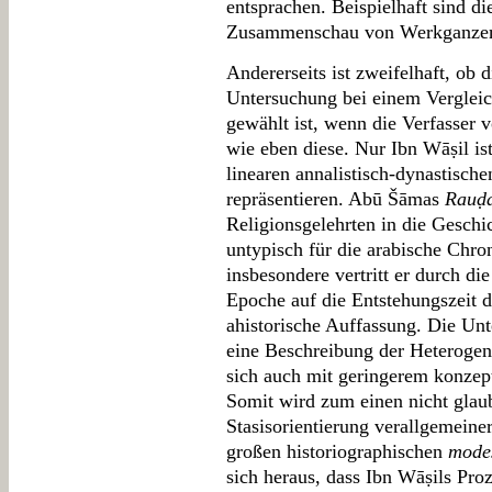
entsprachen. Beispielhaft sind di
Zusammenschau von Werkganzem 
Andererseits ist zweifelhaft, ob 
Untersuchung bei einem Vergleic
gewählt ist, wenn die Verfasser 
wie eben diese. Nur Ibn Wāṣil is
linearen annalistisch-dynastisch
repräsentieren. Abū Šāmas
Rauḍa
Religionsgelehrten in die Geschic
untypisch für die arabische Chron
insbesondere vertritt er durch di
Epoche auf die Entstehungszeit de
ahistorische Auffassung. Die Unt
eine Beschreibung der Heterogeni
sich auch mit geringerem konzep
Somit wird zum einen nicht glau
Stasisorientierung verallgemeine
großen historiographischen
mode
sich heraus, dass Ibn Wāṣils Pro