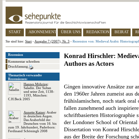
START
ABONNEMENT
ÜBER UNS
REDAKTION
BEIRAT
R
Sie sind hier:
Start
-
Ausgabe 7 (2007), Nr. 3
-
Rezension von: Medieval Arabic Historiograph
Konrad Hirschler: Medieva
Rezension
Kommentar schreiben
Authors as Actors
Druckfassung
Thematisch verwandte
Rezensionen:
Hannes Möhring
:
Gingen innovative Ansätze zur ar
Saladin. Der Sultan
und seine Zeit, 1138-
den 1960er Jahren zumeist aus d
1193, München:
C.H.Beck 2005
frühislamischen, noch stark oral 
fallen zunehmend auch inspirier
Annette Katzer
: Araber
schriftbasierten Historiographie 
in deutschen Augen.
Das Araberbild der
der Londoner School of Orienta
Deutschen vom 16. bis
zum 19. Jahrhundert, Paderborn:
Dissertation von Konrad Hirschler
Ferdinand Schöningh 2008
aus der Breite der Forschung sch