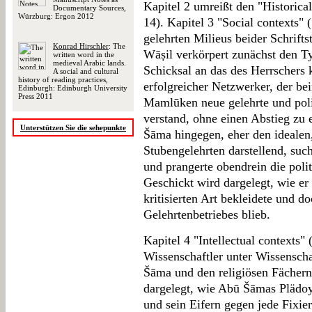
Kapitel 2 umreißt den "Historica
Documentary Sources,
Würzburg: Ergon 2012
14). Kapitel 3 "Social contexts" 
gelehrten Milieus beider Schrifts
Konrad Hirschler
: The
Wāṣil verkörpert zunächst den Ty
written word in the
medieval Arabic lands.
Schicksal an das des Herrschers k
A social and cultural
history of reading practices,
erfolgreicher Netzwerker, der b
Edinburgh: Edinburgh University
Press 2011
Mamlūken neue gelehrte und poli
verstand, ohne einen Abstieg zu 
Unterstützen Sie die sehepunkte
Šāma hingegen, eher den ideale
Stubengelehrten darstellend, suc
und prangerte obendrein die polit
Geschickt wird dargelegt, wie er
kritisierten Art bekleidete und 
Gelehrtenbetriebes blieb.
Kapitel 4 "Intellectual contexts" 
Wissenschaftler unter Wissenscha
Šāma und den religiösen Fächern
dargelegt, wie Abū Šāmas Plädoy
und sein Eifern gegen jede Fixie