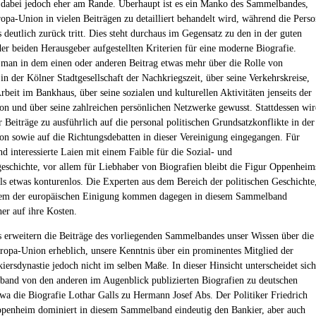
abei jedoch eher am Rande. Überhaupt ist es ein Manko des Sammelbandes,
ropa-Union in vielen Beiträgen zu detailliert behandelt wird, während die Pers
deutlich zurück tritt. Dies steht durchaus im Gegensatz zu den in der guten
der beiden Herausgeber aufgestellten Kriterien für eine moderne Biografie.
 man in dem einen oder anderen Beitrag etwas mehr über die Rolle von
n der Kölner Stadtgesellschaft der Nachkriegszeit, über seine Verkehrskreise,
rbeit im Bankhaus, über seine sozialen und kulturellen Aktivitäten jenseits der
n und über seine zahlreichen persönlichen Netzwerke gewusst. Stattdessen wi
r Beiträge zu ausführlich auf die personal politischen Grundsatzkonflikte in der
n sowie auf die Richtungsdebatten in dieser Vereinigung eingegangen. Für
nd interessierte Laien mit einem Faible für die Sozial- und
geschichte, vor allem für Liebhaber von Biografien bleibt die Figur Oppenheim
ls etwas konturenlos. Die Experten aus dem Bereich der politischen Geschichte
dem der europäischen Einigung kommen dagegen in diesem Sammelband
her auf ihre Kosten.
 erweitern die Beiträge des vorliegenden Sammelbandes unser Wissen über die
ropa-Union erheblich, unsere Kenntnis über ein prominentes Mitglied der
iersdynastie jedoch nicht im selben Maße. In dieser Hinsicht unterscheidet sich
and von den anderen im Augenblick publizierten Biografien zu deutschen
twa die Biografie Lothar Galls zu Hermann Josef Abs. Der Politiker Friedrich
penheim dominiert in diesem Sammelband eindeutig den Bankier, aber auch