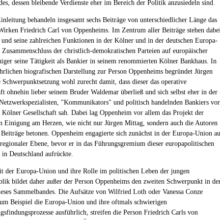
des, dessen bleibende Verdienste eher im Bereich der Politik anzusiedeln sind.
inleitung behandeln insgesamt sechs Beiträge von unterschiedlicher Länge das
irken Friedrich Carl von Oppenheims. Im Zentrum aller Beiträge stehen dabe
t und seine zahlreichen Funktionen in der Kölner und in der deutschen Europa-
Zusammenschluss der christlich-demokratischen Parteien auf europäischer
iger seine Tätigkeit als Bankier in seinem renommierten Kölner Bankhaus. In
ührlichen biografischen Darstellung zur Person Oppenheims begründet Jürgen
e Schwerpunktsetzung wohl zurecht damit, dass dieser das operative
ft ohnehin lieber seinem Bruder Waldemar überließ und sich selbst eher in der
 Netzwerkspezialisten, "Kommunikators" und politisch handelnden Bankiers vor
r Kölner Gesellschaft sah. Dabei lag Oppenheim vor allem das Projekt der
n Einigung am Herzen, wie nicht nur Jürgen Mittag, sondern auch die Autoren
 Beiträge betonen. Oppenheim engagierte sich zunächst in der Europa-Union a
 regionaler Ebene, bevor er in das Führungsgremium dieser europapolitischen
 in Deutschland aufrückte.
it der Europa-Union und ihre Rolle im politischen Leben der jungen
lik bildet daher außer der Person Oppenheims den zweiten Schwerpunkt in de
ieses Sammelbandes. Die Aufsätze von Wilfried Loth oder Vanessa Conze
um Beispiel die Europa-Union und ihre oftmals schwierigen
gsfindungsprozesse ausführlich, streifen die Person Friedrich Carls von