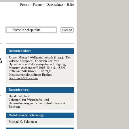
-
-
-
Presse
Partner
Datenschutz
Hilfe
Rezension über:
Jürgen Mittag / Wolfgang Wessels (Hgg.): "Der
A
kölsche Europäer". Friedrich Carl von
Oppenheim und die europäische Einigung,
Münster: Aschendorff 2005, 544 S., ISBN
978-3-402-00404-3, EUR 39,80
Inhaltsverzeichnis dieses Buches
Buch im KVK suchen
Rezension von:
d
Harald Wixforth
Lehrstuhl für Wirtschafts- und
Unternehmensgeschichte, Ruhr-Universität
Bochum
Redaktionelle Betreuung:
Michael C. Schneider