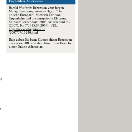
Empfohlene Zitierweise:
Harald Wixforth: Rezension von: Jürgen
Mittag / Wolfgang Wessels (Hgg.): "Der
kölsche Europäer". Friedrich Carl von
i
Oppenheim und die europäische Einigung,
Münster: Aschendorff 2005, in: sehepunkte 7
(2007), Nr. 7/8 [15.07.2007], URL:
https://www.sehepunkte.de
/2007/07/10246.html
Bitte geben Sie beim Zitieren dieser Rezension
die exakte URL und das Datum Ihres Besuchs
dieser Online-Adresse an.
uf
n