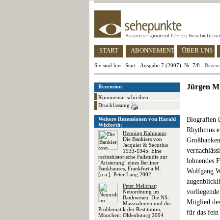
START
ABONNEMENT
ÜBER UNS
Sie sind hier:
Start
-
Ausgabe 7 (2007), Nr. 7/8
-
Rezens
Jürgen Mi
Rezension
Kommentar schreiben
Druckfassung
Weitere Rezensionen von Harald
Biografien 
Wixforth:
Rhythmus er
Henning Kahmann
:
Die Bankiers von
Großbanken 
Jacquier & Securius
vernachlässi
1933-1945. Eine
rechtshistorische Fallstudie zur
lohnendes F
"Arisierung" eines Berliner
Bankhauses, Frankfurt a.M.
Wolfgang We
[u.a.]: Peter Lang 2002
augenblickl
Peter Melichar
:
vorliegende
Neuordnung im
Bankwesen. Die NS-
Mitglied de
Massnahmen und die
Problematik der Restitution,
für das fein
München: Oldenbourg 2004