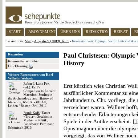
START
ABONNEMENT
ÜBER UNS
REDAKTION
BEIRAT
R
Sie sind hier:
Start
-
Ausgabe 9 (2009), Nr. 1
-
Rezension von: Olympic Victor Lists and Anci
Paul Christesen: Olympic 
Rezension
Kommentar schreiben
History
Druckfassung
Weitere Rezensionen von Karl-
Wilhelm Welwei:
Robin J. Lane Fox
Erst kürzlich wies Christian Wall
(ed.): Brill's
Companion to Ancient
ausführlicher Kommentar zu eine
Macedon. Studies in
the Archaeology and History of
Jahrhundert n. Chr. vorliegt, di
Macedon, 650 BC-300 AD,
Leiden / Boston: Brill 2011
verzeichnet waren. Wallner hofft,
Frank Kolb
: Tatort
entsprechender Erläuterungen ke
»Troia«. Geschichte -
Mythen - Politik,
Spiele in der Antike erscheint. [
1
Paderborn: Ferdinand
Opus magnum über die olympische
Schöningh 2010
vorgelegt, das von Wallner noch 