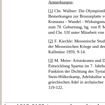
Anmerkungen
:
[
1
] Chr. Wallner: Die Olympionik
Bemerkungen zur Bronzeplatte v
Konstanz - Wandel - Wirkungsmac
zum 70. Geburtstag, hg. von P. M
und Chr. Ulf unter Mitarbeit von
[
2
] F. Kiechle: Messenische Stu
der Messenischen Kriege und de
Kallmünz 1959, 9-14.
[
3
] M. Meier: Aristokraten und
Entwicklung Spartas im 7. Jahrhu
Funktion der Dichtung des Tyrtaio
Stein-Hölkeskamp, Adelskultur u
griechischen Adel in archaischer 
119-122.