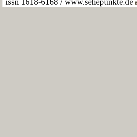
issn 1618-6168 / www.sehepunkte.de