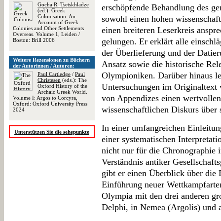
Gocha R. Tsetskhladze
erschöpfende Behandlung des gen
(ed.): Greek
Colonisation. An
sowohl einen hohen wissenschaftl
Account of Greek
Colonies and Other Settlements
einen breiteren Leserkreis anspr
Overseas. Volume 1, Leiden /
gelungen. Er erklärt alle einschl
Boston: Brill 2006
der Überlieferung und der Datie
Weitere Rezensionen zu Büchern
Ansatz sowie die historische Re
der Autorinnen / Autoren:
Olympioniken. Darüber hinaus leg
Paul Cartledge
/
Paul
Christesen
(eds.): The
Untersuchungen im Originaltext v
Oxford History of the
Archaic Greek World.
von Appendizes einen wertvollen
Volume I: Argos to Corcyra,
Oxford: Oxford University Press
wissenschaftlichen Diskurs über
2024
In einer umfangreichen Einleitun
Unterstützen Sie die sehepunkte
einer systematischen Interpretati
nicht nur für die Chronographie 
Verständnis antiker Gesellschaft
gibt er einen Überblick über die
Einführung neuer Wettkampfarten
Olympia mit den drei anderen gr
Delphi, in Nemea (Argolis) und 