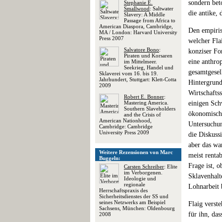
sondern bet
Stephanie E.
Smallwood
: Saltwater
die antike, 
Slavery: A Middle
Passage from Africa to
American Diaspora, Cambridge,
Den empiris
MA / London: Harvard University
Press 2007
welcher Fla
Salvatore Bono
:
konziser Fo
Piraten und Korsaren
eine anthro
im Mittelmeer.
Seekrieg, Handel und
gesamtgesell
Sklaverei vom 16. bis 19.
Jahrhundert, Stuttgart: Klett-Cotta
Hintergrund
2009
Wirtschaftss
Robert E. Bonner
:
Mastering America.
einigen Sch
Southern Slaveholders
ökonomisch 
and the Crisis of
American Nationhood,
Untersuchun
Cambridge: Cambridge
University Press 2009
die Diskussi
aber das wa
Weitere Rezensionen von Marc
meist renta
Buggeln:
Frage ist, 
Carsten Schreiber
: Elite
im Verborgenen.
Sklavenhalt
Ideologie und
regionale
Lohnarbeit 
Herrschaftspraxis des
Sicherheitsdienstes der SS und
seines Netzwerks am Beispiel
Flaig verste
Sachsens, München: Oldenbourg
für ihn, da
2008