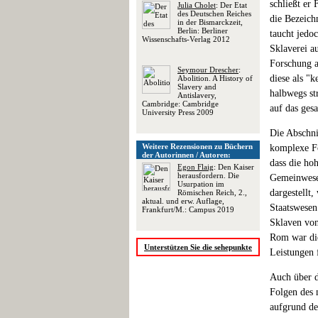
schließt er 
Julia Cholet
: Der Etat
des Deutschen Reiches
die Bezeich
in der Bismarckzeit,
Berlin: Berliner
taucht jedoc
Wissenschafts-Verlag 2012
Sklaverei a
Forschung a
Seymour Drescher
:
diese als "k
Abolition. A History of
Slavery and
halbwegs str
Antislavery,
Cambridge: Cambridge
auf das ges
University Press 2009
Die Abschnit
Weitere Rezensionen zu Büchern
komplexe Fo
der Autorinnen / Autoren:
dass die ho
Egon Flaig
: Den Kaiser
herausfordern. Die
Gemeinwese
Usurpation im
dargestellt
Römischen Reich, 2.,
aktual. und erw. Auflage,
Staatswesen
Frankfurt/M.: Campus 2019
Sklaven von
Rom war die
Unterstützen Sie die sehepunkte
Leistungen 
Auch über d
Folgen des 
aufgrund de