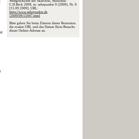
Weltgeschichte der Sklaverei, München:
:
C.H.Beck 2009, in: sehepunkte 9 (2009), Nr. 9
[15.09.2009], URL:
https://www.sehepunkte.de
/2009/09/15447.html
Bitte geben Sie beim Zitieren dieser Rezension
die exakte URL und das Datum Ihres Besuchs
dieser Online-Adresse an.
ie
e