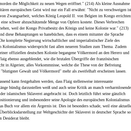
orden die Möglichkeit zu neuen Wegen eröffnet." (214) Als kleine Ausnahme
ären europäischen Geist wird nur ein Fall erwähnt: "Nicht zu verschweigen is
von Zwangsarbeit, welches König Leopold II. von Belgien im Kongo errichten
s eine schwer abzuschätzende Menge von Opfern kostete. Dieses Verbrechen
hehen, weil der Kongo Privatbesitz des Königs und keine Kolonie war." (213)
ind diese Behauptungen so hanebüchen, dass es einem mitunter die Sprache
 Die komplette Negierung wirtschaftlicher und imperialistischer Ziele des
n Kolonialismus widerspricht fast allen neueren Studien zum Thema. Zudem
 einer offiziellen deutschen Kolonie begangene Völkermord an den Herero und
aig ebenso ausgeblendet, wie die brutalen Übergriffe der französischen
ht in Algerien; alles Vorkommnisse, welche die These von der Befreiung
 "blutigster Gewalt und Völkermord" mehr als zweifelhaft erscheinen lassen.
send kann festgehalten werden, dass Flaig stellenweise interessante
ge bündig darzustellen weiß und auch seine Kritik an manch verharmlosende
der islamischen Sklaverei angebracht ist. Doch letztlich führt seine gänzlich
Positionierung und insbesondere seine Apologie des europäischen Kolonialismus
as Buch vor allem ein Ärgernis ist. Dies ist besonders schade, weil eine aktuell
 Überblicksdarstellung zur Weltgeschichte der Sklaverei in deutscher Sprache so
n Desiderat bleibt.