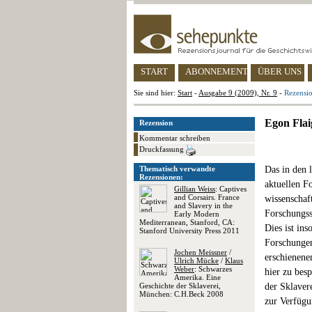
START
ABONNEMENT
ÜBER UNS
Sie sind hier:
Start
-
Ausgabe 9 (2009), Nr. 9
-
Rezensio
Egon Flai
Rezension
Kommentar schreiben
Druckfassung
Thematisch verwandte
Das in den 
Rezensionen:
aktuellen F
Gillian Weiss
: Captives
and Corsairs. France
wissenschaft
and Slavery in the
Forschungss
Early Modern
Mediterranean, Stanford, CA:
Dies ist ins
Stanford University Press 2011
Forschungen
Jochen Meissner
/
erschienenen
Ulrich Mücke
/
Klaus
Weber
: Schwarzes
hier zu bes
Amerika. Eine
Geschichte der Sklaverei,
der Sklaver
München: C.H.Beck 2008
zur Verfügu