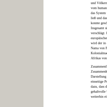
und Völkerm
vom humanit
das System 
ließ und da
konnte gesc
Insgesamt s
verschlägt.
europäische
wird der in
Nama von Fl
Kolonialmac
Afrikas von
Zusammenfas
Zusammenhän
Darstellung 
einseitige 
dazu, dass d
gehaltvolle
weiterhin ei