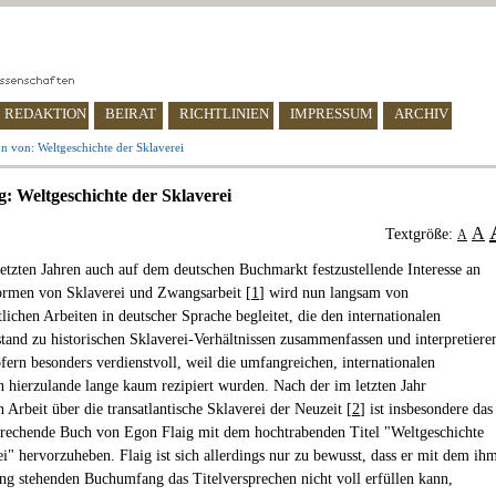
REDAKTION
BEIRAT
RICHTLINIEN
IMPRESSUM
ARCHIV
n von: Weltgeschichte der Sklaverei
g: Weltgeschichte der Sklaverei
A
Textgröße:
A
letzten Jahren auch auf dem deutschen Buchmarkt festzustellende Interesse an
ormen von Sklaverei und Zwangsarbeit [
1
] wird nun langsam von
lichen Arbeiten in deutscher Sprache begleitet, die den internationalen
tand zu historischen Sklaverei-Verhältnissen zusammenfassen und interpretiere
ofern besonders verdienstvoll, weil die umfangreichen, internationalen
 hierzulande lange kaum rezipiert wurden. Nach der im letzten Jahr
 Arbeit über die transatlantische Sklaverei der Neuzeit [
2
] ist insbesondere das
prechende Buch von Egon Flaig mit dem hochtrabenden Titel "Weltgeschichte
ei" hervorzuheben. Flaig ist sich allerdings nur zu bewusst, dass er mit dem ih
ng stehenden Buchumfang das Titelversprechen nicht voll erfüllen kann,