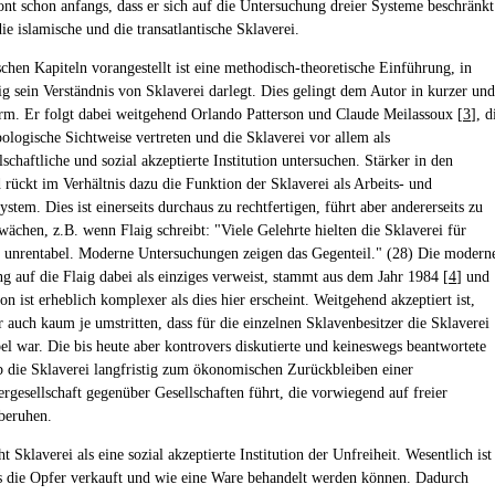
ont schon anfangs, dass er sich auf die Untersuchung dreier Systeme beschränkt
die islamische und die transatlantische Sklaverei.
chen Kapiteln vorangestellt ist eine methodisch-theoretische Einführung, in
ig sein Verständnis von Sklaverei darlegt. Dies gelingt dem Autor in kurzer und
rm. Er folgt dabei weitgehend Orlando Patterson und Claude Meilassoux [
3
], d
pologische Sichtweise vertreten und die Sklaverei vor allem als
schaftliche und sozial akzeptierte Institution untersuchen. Stärker in den
 rückt im Verhältnis dazu die Funktion der Sklaverei als Arbeits- und
ystem. Dies ist einerseits durchaus zu rechtfertigen, führt aber andererseits zu
wächen, z.B. wenn Flaig schreibt: "Viele Gelehrte hielten die Sklaverei für
unrentabel. Moderne Untersuchungen zeigen das Gegenteil." (28) Die modern
g auf die Flaig dabei als einziges verweist, stammt aus dem Jahr 1984 [
4
] und
on ist erheblich komplexer als dies hier erscheint. Weitgehend akzeptiert ist,
r auch kaum je umstritten, dass für die einzelnen Sklavenbesitzer die Sklaverei
bel war. Die bis heute aber kontrovers diskutierte und keineswegs beantwortete
ob die Sklaverei langfristig zum ökonomischen Zurückbleiben einer
ergesellschaft gegenüber Gesellschaften führt, die vorwiegend auf freier
beruhen.
ht Sklaverei als eine sozial akzeptierte Institution der Unfreiheit. Wesentlich ist
ss die Opfer verkauft und wie eine Ware behandelt werden können. Dadurch