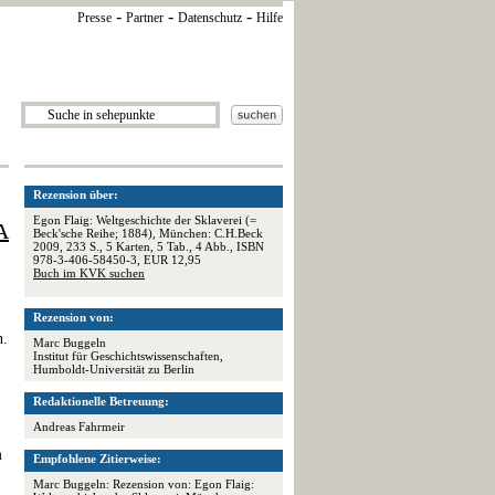
-
-
-
Presse
Partner
Datenschutz
Hilfe
Rezension über:
Egon Flaig: Weltgeschichte der Sklaverei (=
A
Beck'sche Reihe; 1884), München: C.H.Beck
2009, 233 S., 5 Karten, 5 Tab., 4 Abb., ISBN
978-3-406-58450-3, EUR 12,95
Buch im KVK suchen
Rezension von:
n.
Marc Buggeln
Institut für Geschichtswissenschaften,
Humboldt-Universität zu Berlin
Redaktionelle Betreuung:
Andreas Fahrmeir
m
Empfohlene Zitierweise:
Marc Buggeln: Rezension von: Egon Flaig: