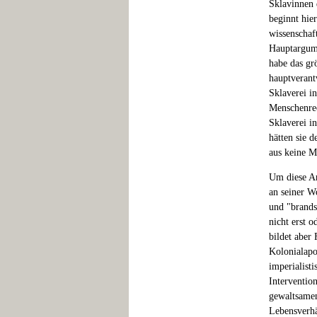
Sklavinnen 
beginnt hi
wissenschaft
Hauptargume
habe das gr
hauptverant
Sklaverei in
Menschenrec
Sklaverei i
hätten sie 
aus keine M
Um diese Arg
an seiner W
und "brands
nicht erst 
bildet aber
Kolonialapo
imperialist
Interventio
gewaltsamen
Lebensverhä