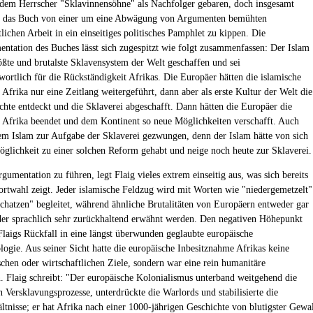
dem Herrscher "Sklavinnensöhne" als Nachfolger gebaren, doch insgesamt
er das Buch von einer um eine Abwägung von Argumenten bemühten
lichen Arbeit in ein einseitiges politisches Pamphlet zu kippen. Die
ntation des Buches lässt sich zugespitzt wie folgt zusammenfassen: Der Islam
ößte und brutalste Sklavensystem der Welt geschaffen und sei
wortlich für die Rückständigkeit Afrikas. Die Europäer hätten die islamische
 Afrika nur eine Zeitlang weitergeführt, dann aber als erste Kultur der Welt die
hte entdeckt und die Sklaverei abgeschafft. Dann hätten die Europäer die
n Afrika beendet und dem Kontinent so neue Möglichkeiten verschafft. Auch
dem Islam zur Aufgabe der Sklaverei gezwungen, denn der Islam hätte von sich
öglichkeit zu einer solchen Reform gehabt und neige noch heute zur Sklaverei.
umentation zu führen, legt Flaig vieles extrem einseitig aus, was sich bereits
ortwahl zeigt. Jeder islamische Feldzug wird mit Worten wie "niedergemetzelt"
chatzen" begleitet, während ähnliche Brutalitäten von Europäern entweder gar
oder sprachlich sehr zurückhaltend erwähnt werden. Den negativen Höhepunkt
 Flaigs Rückfall in eine längst überwunden geglaubte europäische
logie. Aus seiner Sicht hatte die europäische Inbesitznahme Afrikas keine
ischen oder wirtschaftlichen Ziele, sondern war eine rein humanitäre
n. Flaig schreibt: "Der europäische Kolonialismus unterband weitgehend die
 Versklavungsprozesse, unterdrückte die Warlords und stabilisierte die
ltnisse; er hat Afrika nach einer 1000-jährigen Geschichte von blutigster Gewa