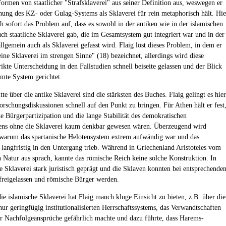
Formen von staatlicher "Strafsklaverei" aus seiner Definition aus, weswegen er
nung des KZ- oder Gulag-Systems als Sklaverei für rein metaphorisch hält. Hie
h sofort das Problem auf, dass es sowohl in der antiken wie in der islamischen
uch staatliche Sklaverei gab, die im Gesamtsystem gut integriert war und in der
llgemein auch als Sklaverei gefasst wird. Flaig löst dieses Problem, in dem er
eine Sklaverei im strengen Sinne" (18) bezeichnet, allerdings wird diese
ikte Unterscheidung in den Fallstudien schnell beiseite gelassen und der Blick
amte System gerichtet.
te über die antike Sklaverei sind die stärksten des Buches. Flaig gelingt es hier
rschungsdiskussionen schnell auf den Punkt zu bringen. Für Athen hält er fest
he Bürgerpartizipation und die lange Stabilität des demokratischen
ns ohne die Sklaverei kaum denkbar gewesen wären. Überzeugend wird
, warum das spartanische Helotensystem extrem aufwändig war und das
 langfristig in den Untergang trieb. Während in Griechenland Aristoteles vom
 Natur aus sprach, kannte das römische Reich keine solche Konstruktion. In
 Sklaverei stark juristisch geprägt und die Sklaven konnten bei entsprechende
freigelassen und römische Bürger werden.
ie islamische Sklaverei hat Flaig manch kluge Einsicht zu bieten, z.B. über die
nur geringfügig institutionalisierten Herrschaftssystems, das Verwandtschaften
r Nachfolgeansprüche gefährlich machte und dazu führte, dass Harems-