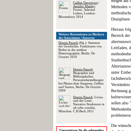
mögen auf d
Caillan Davenport
/
Jennifer Manley
:
Methoden v
Fronto. Selected
methodische
Letters, London:
Bloomsbury 2014
Disziplinen 
Hieraus fol
Weitere Rezensionen zu Büchern
Bereich der
der Autorinnen / Autoren:
altertumswi
Dennis Pausch
(Hg.): Stimmen
der Geschichte. Funktionen von
Leitfaden, 
Reden in der antiken
Historiographie, Berlin: De
methodenbew
Gruyter 2010
Studienbuch
Altertumswi
Dennis Pausch
:
unter Einbe
Biographie und
Bildungskultur.
fachübersch
Personendarstellungen
bei Plinius dem Jüngeren, Gellius
Verständnis 
und Sueton, Berlin: De Gruyter
2004
Rechnung ge
kulturwisse
Dennis Pausch
: Livius
und der Leser.
sollen also 
Narrative Strukturen in
ab urbe condita
,
Methodenbew
München: C.H.Beck 2011
problemersc
Die wünsche
Unterstützen Sie die sehepunkte