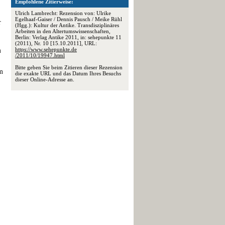
Empfohlene Zitierweise:
Ulrich Lambrecht: Rezension von: Ulrike
Egelhaaf-Gaiser / Dennis Pausch / Meike Rühl
r
(Hgg.): Kultur der Antike. Transdisziplinäres
Arbeiten in den Altertumswissenschaften,
Berlin: Verlag Antike 2011, in: sehepunkte 11
(2011), Nr. 10 [15.10.2011], URL:
https://www.sehepunkte.de
m
/2011/10/19947.html
Bitte geben Sie beim Zitieren dieser Rezension
em
die exakte URL und das Datum Ihres Besuchs
dieser Online-Adresse an.