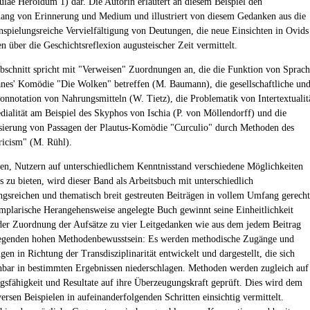
tulae Heroidum 1) dar. Die Autorin erläutert an diesem Beispiel den
ng von Erinnerung und Medium und illustriert von diesem Gedanken aus die
 anspielungsreiche Vervielfältigung von Deutungen, die neue Einsichten in Ovids
n über die Geschichtsreflexion augusteischer Zeit vermittelt.
Abschnitt spricht mit "Verweisen" Zuordnungen an, die die Funktion von Sprac
anes' Komödie "Die Wolken" betreffen (M. Baumann), die gesellschaftliche un
Konnotation von Nahrungsmitteln (W. Tietz), die Problematik von Intertextualit
dialität am Beispiel des Skyphos von Ischia (P. von Möllendorff) und die
sierung von Passagen der Plautus-Komödie "Curculio" durch Methoden des
icism" (M. Rühl).
n, Nutzern auf unterschiedlichem Kenntnisstand verschiedene Möglichkeiten
s zu bieten, wird dieser Band als Arbeitsbuch mit unterschiedlich
ngsreichen und thematisch breit gestreuten Beiträgen in vollem Umfang gerecht
mplarische Herangehensweise angelegte Buch gewinnt seine Einheitlichkeit
der Zuordnung der Aufsätze zu vier Leitgedanken wie aus dem jedem Beitrag
iegenden hohen Methodenbewusstsein: Es werden methodische Zugänge und
gen in Richtung der Transdisziplinarität entwickelt und dargestellt, die sich
hbar in bestimmten Ergebnissen niederschlagen. Methoden werden zugleich auf
ngsfähigkeit und Resultate auf ihre Überzeugungskraft geprüft. Dies wird dem
ersen Beispielen in aufeinanderfolgenden Schritten einsichtig vermittelt.