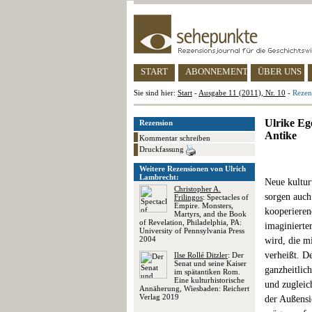
START
ABONNEMENT
ÜBER UNS
Sie sind hier:
Start
-
Ausgabe 11 (2011), Nr. 10
-
Rezen
Ulrike Eg
Rezension
Antike
Kommentar schreiben
Druckfassung
Weitere Rezensionen von Ulrich
Lambrecht:
Neue kultur
Christopher A.
sorgen auch
Frilingos
: Spectacles of
Empire. Monsters,
kooperieren
Martyrs, and the Book
of Revelation, Philadelphia, PA:
imaginierter
University of Pennsylvania Press
2004
wird, die m
verheißt. D
Ilse Rollé Ditzler
: Der
Senat und seine Kaiser
ganzheitlic
im spätantiken Rom.
Eine kulturhistorische
und zugleic
Annäherung, Wiesbaden: Reichert
Verlag 2019
der Außensi