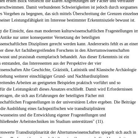
en ersten Blick vielleicht die klaren Abgrenzungen der Fächer und vertrauter
erschwimmen. Damit verbundenen Schwierigkeiten ist jedoch durch sorgsames
s Vorgehen zu begegnen, das sich mittels Überschreitung der Grenzen einzelne
seiner Leistungsfähigkeit im Interesse bestimmter Erkenntnisziele bewusst ist.
gt die Einsicht, dass man modernen kulturwissenschaftlichen Fragestellungen i
 Antike nur unter konsequenter Vernetzung der beteiligten
ssenschaftlichen Disziplinen gerecht werden kann. Andererseits fehlt es an ein
der diese Art fachübergreifenden Forschens in den Altertumswissenschaften
usst und praxisnah exemplarisch behandelt. Aus dieser Erkenntnis ist ein
 entstanden, das Interessenten aus der Perspektive der vier
ssenschaften Alte Geschichte, Gräzistik, Latinistik und Klassische Archäologie
ziehung weiterer einschlägiger Grund- und Nachbardisziplinen
reitendes Arbeiten an geeigneten Beispielen praktisch vorführt und so
für die Leistungskraft dieses Ansatzes erschließt. Damit wird Erfordernissen
tragen, die sich aus Erfahrungen der beteiligten Fächer mit
nschaftlichen Fragestellungen in der universitären Lehre ergeben. Die Beiträge
"die Ausbildung eines fachspezifischen wie transdisziplinären
usstseins und die Entwicklung eigener Fragestellungen und
hließender Arbeitstechniken im Studium unterstützen" (11).
nswerte Transdisziplinarität der Altertumswissenschaften spiegelt sich auch in