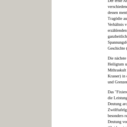
Der erste A
verschieden
dessen ment
Tragödie au
Verhältnis 
erzählenden
ganzheitlic
Spannungsfe
Geschichte 
Die nächste
Heiligtum u
Mithraskult
Krasser) in
und Grenzen
Das "Fixier
die Leistun
Deutung arc
Zwölftafelg
besonders r
Deutung von