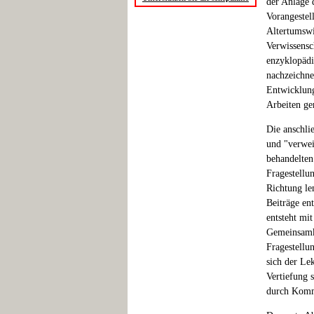
der Anlage 
Vorangestell
Altertumswi
Verwissensc
enzyklopädi
nachzeichne
Entwicklung
Arbeiten ge
Die anschlie
und "verwei
behandelten
Fragestellu
Richtung len
Beiträge ent
entsteht mi
Gemeinsamke
Fragestellu
sich der Le
Vertiefung 
durch Komm