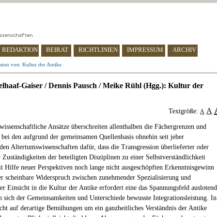
REDAKTION
BEIRAT
RICHTLINIEN
IMPRESSUM
ARCHIV
sion von: Kultur der Antike
elhaaf-Gaiser / Dennis Pausch / Meike Rühl (Hgg.): Kultur der
A
Textgröße:
A
wissenschaftliche Ansätze überschreiten allenthalben die Fächergrenzen und
 bei den aufgrund der gemeinsamen Quellenbasis ohnehin seit jeher
den Altertumswissenschaften dafür, dass die Transgression überlieferter oder
 Zuständigkeiten der beteiligten Disziplinen zu einer Selbstverständlichkeit
it Hilfe neuer Perspektiven noch lange nicht ausgeschöpften Erkenntnisgewinn
er scheinbare Widerspruch zwischen zunehmender Spezialisierung und
her Einsicht in die Kultur der Antike erfordert eine das Spannungsfeld ausloten
h sich der Gemeinsamkeiten und Unterschiede bewusste Integrationsleistung. In
cht auf derartige Bemühungen um ein ganzheitliches Verständnis der Antike