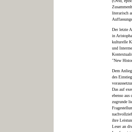
(Ovid, epis
Zusammenha
literarisch
Auffassunge
Der letzte 
in Aristoph
kulturelle 
und Interme
Kontextuali
"New Histor
Dem Anliege
des Einstieg
voraussetzu
Das auf exe
ebenso aus 
zugrunde l
Fragestellun
nachvollzie
ihre Leistu
Leser an div