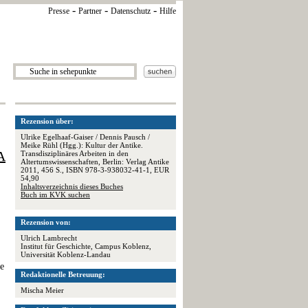
-
-
-
Presse
Partner
Datenschutz
Hilfe
Rezension über:
Ulrike Egelhaaf-Gaiser / Dennis Pausch /
Meike Rühl (Hgg.): Kultur der Antike.
A
Transdisziplinäres Arbeiten in den
Altertumswissenschaften, Berlin: Verlag Antike
2011, 456 S., ISBN 978-3-938032-41-1, EUR
54,90
Inhaltsverzeichnis dieses Buches
Buch im KVK suchen
Rezension von:
Ulrich Lambrecht
Institut für Geschichte, Campus Koblenz,
Universität Koblenz-Landau
de
Redaktionelle Betreuung:
Mischa Meier