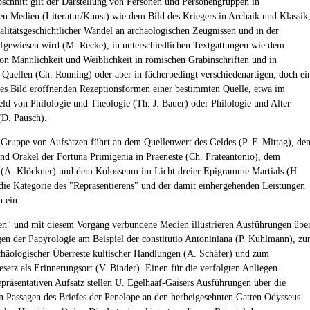
bschnitt gilt der Darstellung von Personen und Personengruppen in
en Medien (Literatur/Kunst) wie dem Bild des Kriegers in Archaik und Klassik
alitätsgeschichtlicher Wandel an archäologischen Zeugnissen und in der
fgewiesen wird (M. Recke), in unterschiedlichen Textgattungen wie dem
von Männlichkeit und Weiblichkeit in römischen Grabinschriften und in
 Quellen (Ch. Ronning) oder aber in fächerbedingt verschiedenartigen, doch ei
hes Bild eröffnenden Rezeptionsformen einer bestimmten Quelle, etwa im
ld von Philologie und Theologie (Th. J. Bauer) oder Philologie und Alter
(D. Pausch).
 Gruppe von Aufsätzen führt an dem Quellenwert des Geldes (P. F. Mittag), de
nd Orakel der Fortuna Primigenia in Praeneste (Ch. Frateantonio), dem
 (A. Klöckner) und dem Kolosseum im Licht dreier Epigramme Martials (H.
 die Kategorie des "Repräsentierens" und der damit einhergehenden Leistungen
 ein.
en" und mit diesem Vorgang verbundene Medien illustrieren Ausführungen übe
gen der Papyrologie am Beispiel der constitutio Antoniniana (P. Kuhlmann), zu
häologischer Überreste kultischer Handlungen (A. Schäfer) und zum
esetz als Erinnerungsort (V. Binder). Einen für die verfolgten Anliegen
epräsentativen Aufsatz stellen U. Egelhaaf-Gaisers Ausführungen über die
 Passagen des Briefes der Penelope an den herbeigesehnten Gatten Odysseus