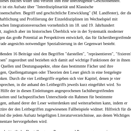
dieses Buches wider und verleiht ihm eine überzeugende Geschlossenheit.
t ist ein Aufsatz über "Interdisziplinarität und Klassische
ssenschaften. Begriff und geschichtliche Entwicklung" (M. Landfester), der di
haftlichung und Profilierung der Einzeldisziplinen im Wechselspiel mit
schen Integrationsversuchen vornehmlich im 18. und 19. Jahrhundert
t, zugleich aber im historischen Überblick wie in der Systematik moderner
en das große Potential an Perspektiven entwickelt, das für fächerübergreifende
rade angesichts notwendiger Spezialisierung in der Gegenwart besteht.
ßenden 16 Beiträge sind den Begriffen "darstellen", "repräsentieren", "fixieren
sen" zugeordnet und beziehen sich damit auf wichtige Funktionen der in ihnen
 Quellen und Deutungsaspekte, ohne dass bestimmte Fächer und ihre
ngen, Quellengattungen oder Theorien den Leser gleich in eine festgelegte
ken. Durch die vier Leitbegriffe ergeben sich vier Kapitel, denen je vier
sprechen, in die anhand des Leitbegriffs jeweils kurz eingeführt wird. So
t Hilfe der in diesen Einleitungen angesprochenen fachübergreifenden
iten und fachspezifischen Unterschiede ein Rahmen für bestimmte
ngen, anhand derer der Leser weiterdenken und weiterarbeiten kann, indem er
ktüre der den Leitbegriffen zugewiesenen Fallbeispiele widmet. Hilfreich für di
sind die jedem Aufsatz beigefügten Literaturverzeichnisse, aus denen Wichtiges
entare hervorgehoben wird.