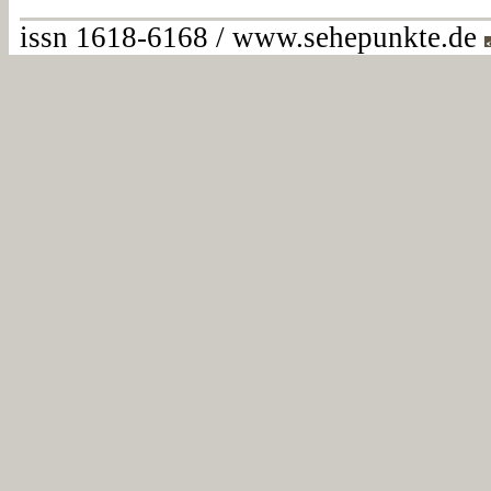
issn 1618-6168 / www.sehepunkte.de