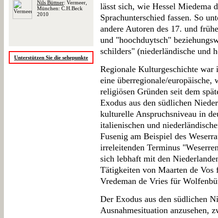
Nils Büttner
: Vermeer,
lässt sich, wie Hessel Miedema d
München: C.H.Beck
2010
Sprachunterschied fassen. So un
andere Autoren des 17. und früh
und "hoochduytsch" beziehungsw
schilders" (niederländische und 
Unterstützen Sie die sehepunkte
Regionale Kulturgeschichte war i
eine überregionale/europäische, 
religiösen Gründen seit dem spät
Exodus aus den südlichen Niederl
kulturelle Anspruchsniveau in de
italienischen und niederländisch
Fusenig am Beispiel des Weserra
irreleitenden Terminus "Weserrena
sich lebhaft mit den Niederlanden
Tätigkeiten von Maarten de Vos 
Vredeman de Vries für Wolfenbütt
Der Exodus aus den südlichen Nie
Ausnahmesituation anzusehen, zw