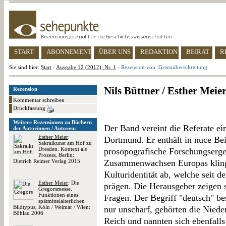
START
ABONNEMENT
ÜBER UNS
REDAKTION
BEIRAT
R
Sie sind hier:
Start
-
Ausgabe 12 (2012), Nr. 1
-
Rezension von: Grenzüberschreitung
Nils Büttner / Esther Meie
Rezension
Kommentar schreiben
Druckfassung
Weitere Rezensionen zu Büchern
Der Band vereint die Referate ei
der Autorinnen / Autoren:
Esther Meier
:
Dortmund. Er enthält in nuce Bei
Sakralkunst am Hof zu
Dresden. Kontext als
prosopografische Forschungserge
Prozess, Berlin:
Dietrich Reimer Verlag 2015
Zusammenwachsen Europas klinge
Kulturidentität ab, welche seit 
Esther Meier
: Die
prägen. Die Herausgeber zeigen 
Gregorsmesse.
Funktionen eines
Fragen. Der Begriff "deutsch" bes
spätmittelalterlichen
Bildtypus, Köln / Weimar / Wien:
nur unscharf, gehörten die Nied
Böhlau 2006
Reich und nannten sich ebenfalls