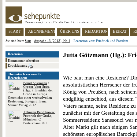
START
ABONNEMENT
ÜBER UNS
REDAKTION
BEIRAT
R
Sie sind hier:
Start
-
Ausgabe 13 (2013), Nr. 4
-
Rezension von: Friedrich und Potsdam
Jutta Götzmann (Hg.): Fr
Rezension
Kommentar schreiben
Druckfassung
Thematisch verwandte
Wie baut man eine Residenz? Dies
Rezensionen:
Bernd Sösemann
/
absolutistischen Herrscher der frü
Gregor Vogt-Spira
(Hgg.): Friedrich der
König von Preußen, nach seinem 
Große in Europa.
Geschichte einer wechselvollen
endgültig entschied, aus diesem "
Beziehung, Stuttgart: Franz
Vaters nannte, seine Residenz zu
Steiner Verlag 2012
zunächst mit der Gestaltung des 
Tillmann Bendikowski
:
Friedrich der Große,
Sommerresidenz Sanssouci war na
München: C.
Bertelsmann 2011
Alter Markt gilt nach einigen Sa
schönsten europäischen Barockplä