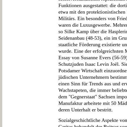
Funktionen ausgestattet: die dorti
etwa mit den protektionistisch
Militärs. Ein besonders von Frie
waren die Luxusgewerbe. Mehrer
so Silke Kamp über die Haspleri
Seidenanbau (48-53), ein im Gru
staatliche Förderung existierte 
wurde. Eine der erfolgreichsten
Essay von Susanne Evers (56-59)
Schutzjuden Isaac Levin Joël. Sie
Potsdamer Wirtschaft einzuordne
jüdischen Unternehmern bestimmt
einen Sinn für Trends aus und er
Wachstapeten, die immer beliebt
dem "Gegnerstaat" Sachsen impor
Manufaktur arbeitete mit 50 Mäd
deren Unterhalt er bestritt.
Sozialgeschichtliche Aspekte vo
Caritas behandelt der Beitrag v