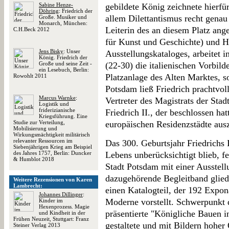
Sabine Henze-
gebildete König zeichnete hierfü
Döhring
: Friedrich der
allem Dilettantismus recht gena
Große. Musiker und
Monarch, München:
Leiterin des an diesem Platz a
C.H.Beck 2012
für Kunst und Geschichte) und H
Jens Bisky
: Unser
Ausstellungskataloges, arbeitet i
König. Friedrich der
Große und seine Zeit -
(22-30) die italienischen Vorbilde
ein Lesebuch, Berlin:
Platzanlage des Alten Marktes, 
Rowohlt 2011
Potsdam ließ Friedrich prachtvol
Marcus Warnke
:
Vertreter des Magistrats der Sta
Logistik und
friderizianische
Friedrich II., der beschlossen ha
Kriegsführung. Eine
Studie zur Verteilung,
europäischen Residenzstädte aus
Mobilisierung und
Wirkungsmächtigkeit militärisch
relevanter Ressourcen im
Das 300. Geburtsjahr Friedrichs 
Siebenjährigen Krieg am Beispiel
des Jahres 1757, Berlin: Duncker
Lebens unberücksichtigt blieb, f
& Humblot 2018
Stadt Potsdam mit einer Ausstel
dazugehörende Begleitband glieder
Weitere Rezensionen von Karen
Lambrecht:
einen Katalogteil, der 192 Expon
Johannes Dillinger
:
Moderne vorstellt. Schwerpunkt d
Kinder im
Hexenprozess. Magie
präsentierte "Königliche Bauen 
und Kindheit in der
Frühen Neuzeit, Stuttgart: Franz
gestaltete und mit Bildern hoher 
Steiner Verlag 2013