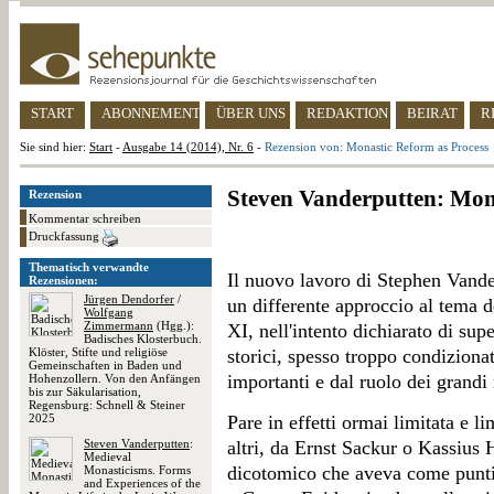
START
ABONNEMENT
ÜBER UNS
REDAKTION
BEIRAT
R
Sie sind hier:
Start
-
Ausgabe 14 (2014), Nr. 6
-
Rezension von: Monastic Reform as Process
Steven Vanderputten: Mon
Rezension
Kommentar schreiben
Druckfassung
Thematisch verwandte
Il nuovo lavoro di Stephen Vander
Rezensionen:
Jürgen Dendorfer
/
un differente approccio al tema d
Wolfgang
Zimmermann
(Hgg.):
XI, nell'intento dichiarato di sup
Badisches Klosterbuch.
Klöster, Stifte und religiöse
storici, spesso troppo condizionat
Gemeinschaften in Baden und
importanti e dal ruolo dei grandi
Hohenzollern. Von den Anfängen
bis zur Säkularisation,
Regensburg: Schnell & Steiner
2025
Pare in effetti ormai limitata e li
Steven Vanderputten
:
altri, da Ernst Sackur o Kassius 
Medieval
dicotomico che aveva come punti 
Monasticisms. Forms
and Experiences of the