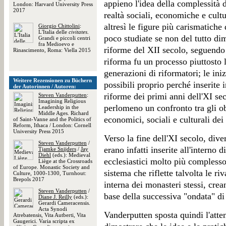
appieno l'idea della complessità d
London: Harvard University Press
2017
realtà sociali, economiche e cultu
altresì le figure più carismatiche 
Giorgio Chittolini
:
L'Italia delle
civitates
.
poco studiate se non del tutto dim
Grandi e piccoli centri
fra Medioevo e
riforme del XII secolo, seguendo 
Rinascimento, Roma: Viella 2015
riforma fu un processo piuttosto 
generazioni di riformatori; le iniz
Weitere Rezensionen zu Büchern
possibili proprio perché inserite
der Autorinnen / Autoren:
riforme dei primi anni dell'XI se
Steven Vanderputten
:
Imagining Religious
perlomeno un confronto tra gli obi
Leadership in the
Middle Ages. Richard
economici, sociali e culturali dei
of Saint-Vanne and the Politics of
Reform, Ithaca / London: Cornell
University Press 2015
Verso la fine dell'XI secolo, div
Steven Vanderputten
/
erano infatti inserite all'interno d
Tjamke Snijders
/
Jay
Diehl
(eds.): Medieval
ecclesiastici molto più complesso
Liège at the Crossroads
of Europe. Monastic Society and
sistema che riflette talvolta le riv
Culture, 1000-1300, Turnhout:
Brepols 2017
interna dei monasteri stessi, crea
Steven Vanderputten
/
base della successiva "ondata" di
Diane J. Reilly
(eds.):
Gerardi Cameracensis.
Acta Synodi
Vanderputten sposta quindi l'atten
Atrebatensis, Vita Autberti, Vita
Gaugerici. Varia scripta ex