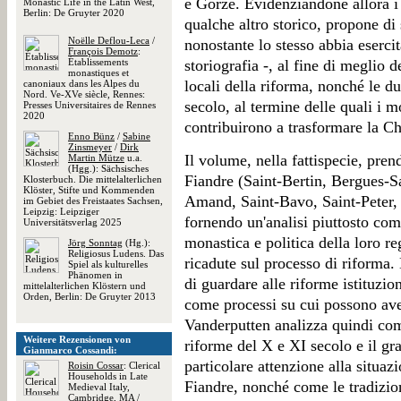
e Gorze. Evidenziandone allora i 
Monastic Life in the Latin West,
Berlin: De Gruyter 2020
qualche altro storico, propone di
Noëlle Deflou-Leca
/
nonostante lo stesso abbia esercit
François Demotz
:
Établissements
storiografia -, al fine di meglio de
monastiques et
locali della riforma, nonché le du
canoniaux dans les Alpes du
Nord. Ve-XVe siècle, Rennes:
secolo, al termine delle quali i 
Presses Universitaires de Rennes
2020
contribuirono a trasformare la Ch
Enno Bünz
/
Sabine
Zinsmeyer
/
Dirk
Il volume, nella fattispecie, pren
Martin Mütze
u.a.
(Hgg.): Sächsisches
Fiandre (Saint-Bertin, Bergues-S
Klosterbuch. Die mittelalterlichen
Klöster, Stifte und Kommenden
Amand, Saint-Bavo, Saint-Peter, e
im Gebiet des Freistaates Sachsen,
Leipzig: Leipziger
fornendo un'analisi piuttosto comp
Universitätsverlag 2025
monastica e politica della loro reg
Jörg Sonntag
(Hg.):
Religiosus Ludens. Das
ricadute sul processo di riforma. 
Spiel als kulturelles
Phänomen in
di guardare alle riforme istituzi
mittelalterlichen Klöstern und
Orden, Berlin: De Gruyter 2013
come processi su cui possono avere
Vanderputten analizza quindi come
Weitere Rezensionen von
riforme del X e XI secolo e il gr
Gianmarco Cossandi:
particolare attenzione alla situaz
Roisin Cossar
: Clerical
Households in Late
Fiandre, nonché come le tradizio
Medieval Italy,
Cambridge, MA /