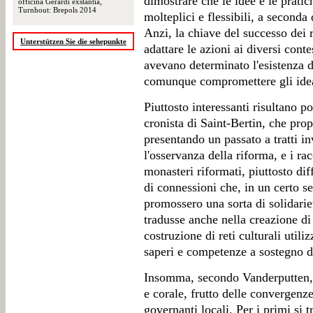
dimostrare che le idee e le pratic
officina Gerardi exstantia,
Turnhout: Brepols 2014
molteplici e flessibili, a seconda 
Anzi, la chiave del successo dei r
Unterstützen Sie die sehepunkte
adattare le azioni ai diversi conte
avevano determinato l'esistenza d
comunque compromettere gli ideal
Piuttosto interessanti risultano 
cronista di Saint-Bertin, che pro
presentando un passato a tratti in
l'osservanza della riforma, e i rac
monasteri riformati, piuttosto diff
di connessioni che, in un certo s
promossero una sorta di solidarietà
tradusse anche nella creazione di 
costruzione di reti culturali utili
saperi e competenze a sostegno di
Insomma, secondo Vanderputten,
e corale, frutto delle convergenze
governanti locali. Per i primi si t