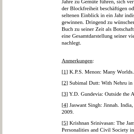
Jahre zu Gemüte führen, sich ver
der Blockfreiheit beschäftigen od
seltenen Einblick in ein Jahr ind
gewinnen. Dringend zu wünschen 
Buch zu seiner Zeit als Botschaft
eine Gesamtdarstellung seiner vi
nachlegt.
Anmerkungen
:
[
1
] K.P.S. Menon: Many Worlds.
[
2
] Subimal Dutt: With Nehru in 
[
3
] Y.D. Gundevia: Outside the 
[
4
] Jaswant Singh: Jinnah. India
2009.
[
5
] Krishnan Srinivasan: The Jam
Personalities and Civil Society