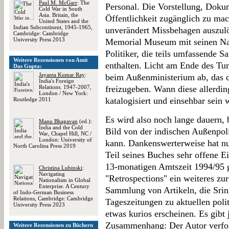
Paul M. McGarr
: The
Personal. Die Vorstellung, Doku
Cold War in South
Asia. Britain, the
Öffentlichkeit zugänglich zu mac
United States and the
Indian Subcontinent, 1945-1965,
unverändert Missbehagen auszulö
Cambridge: Cambridge
University Press 2013
Memorial Museum mit seinen Na
Politiker, die teils umfassende S
Weitere Rezensionen von Amit
enthalten. Licht am Ende des Tun
Das Gupta:
Jayanta Kumar Ray
:
beim Außenministerium ab, das d
India's Foreign
Relations. 1947-2007,
freizugeben. Wann diese allerdin
London / New York:
katalogisiert und einsehbar sein 
Routledge 2011
Es wird also noch lange dauern, b
Manu Bhagavan
(ed.):
India and the Cold
Bild von der indischen Außenpol
War, Chapel Hill, NC /
London: University of
kann. Dankenswerterweise hat nu
North Carolina Press 2019
Teil seines Buches sehr offene E
13-monatigen Amtszeit 1994/95 
Christina Lubinski
:
Navigating
"Retrospections" ein weiteres zur
Nationalism in Global
Enterprise. A Century
Sammlung von Artikeln, die Srin
of Indo-German Business
Relations, Cambridge: Cambridge
Tageszeitungen zu aktuellen poli
University Press 2023
etwas kurios erscheinen. Es gibt
Zusammenhang: Der Autor verfolg
Weitere Rezensionen zu Büchern