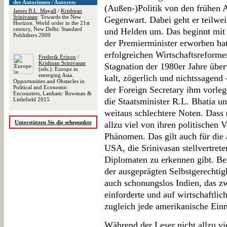
der Autorinnen / Autoren:
(Außen-)Politik von den frühen A
James B.L. Mayall
/
Krishnan
Srinivasan
: Towards the New
Gegenwart. Dabei geht er teilwe
Horizon. World order in the 21st
century, New Delhi: Standard
und Helden um. Das beginnt mit 
Publishers 2009
der Premierminister erworben ha
erfolgreichen Wirtschaftsreforme
Frederik Erixon
/
Krishnan Srinivasan
Stagnation der 1980er Jahre über
(eds.): Europe in
emerging Asia.
kalt, zögerlich und nichtssagend 
Opportunities and Obstacles in
Political and Economic
der Foreign Secretary ihm vorle
Encounters, Lanham: Rowman &
Littlefield 2015
die Staatsminister R.L. Bhatia u
weitaus schlechtere Noten. Dass
Unterstützen Sie die sehepunkte
allzu viel von ihren politischen V
Phänomen. Das gilt auch für die
USA, die Srinivasan stellvertrete
Diplomaten zu erkennen gibt. Be
der ausgeprägten Selbstgerechtigke
auch schonungslos Indien, das z
einforderte und auf wirtschaftli
zugleich jede amerikanische Ein
Während der Leser nicht allzu vie