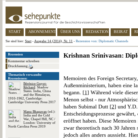
START
ABONNEMENT
ÜBER UNS
REDAKTION
BEIRAT
R
Sie sind hier:
Start
-
Ausgabe 14 (2014), Nr. 11
-
Rezension von: Diplomatic Channels
Krishnan Srinivasan: Dip
Rezension
Kommentar schreiben
Druckfassung
Thematisch verwandte
Memoiren des Foreign Secretary,
Rezensionen:
Bérénice Guyot-
Außenministerium, haben eine la
Réchard
: Shadow
States. India, China
begann. [
1
] Während viele diese
and the Himalayas,
1910-1962, Cambridge:
Menon selbst - nur Atmosphäris
Cambridge University Press 2017
haben Subimal Dutt [
2
] und Y.D
Manu Bhagavan
(ed.):
Entscheidungsprozesse gewährt, 
India and the Cold
War, Chapel Hill, NC /
eröffnet haben. Diese Memoiren 
London: University of
North Carolina Press 2019
zwar theoretisch nach 30 Jahren s
jedoch alles anders aussieht. Hie