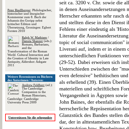
seit ca. 3200 v. Chr. sowie die 
in denen Auseinandersetzungen mi
Peter Riedlberger
: Philologischer,
historischer und liturgischer
Herrscher erkannten sehr rasch da
Kommentar zum 8. Buch der
Johannis des Goripp nebst
und stellten diese in den Dienst 
kritischer Edition und
Übersetzung, Groningen: Egbert
Fehlens einer eindeutig als 'Hist
Forsten 2010
Literatur die Auseinandersetzung
Ralph W. Mathisen
/
Danuta Shanzer
(eds.):
topic of social communication" i
Romans, Barbarians,
and the
Liverani auf, indem er in einem
Transformation of the Roman
unterschiedlichen Funktionen ve
World. Cultural Interaction and
the Creation of Identity in Late
(29-52). Dabei erweisen sich in
Antiquity, Aldershot: Ashgate
2011
Unterschieden zwischen der "mu
even defensive" hethitischen und
Weitere Rezensionen zu Büchern
der Autorinnen / Autoren:
als erhellend (39). Einen Überbli
Andrew Feldherr
(ed.):
materiellen und schriftlichen F
The Cambridge
Companion to the
Vergangenheit in Ägypten sowie 
Roman Historians,
Cambridge: Cambridge
John Baines, der ebenfalls die Ro
University Press 2009
herrscherliche Repräsentation he
Glanzstück des Bandes stellen d
Unterstützen Sie die sehepunkte
dar, der in alttestamentlichen Te
Konstruktion bzw. Bearbeitung d