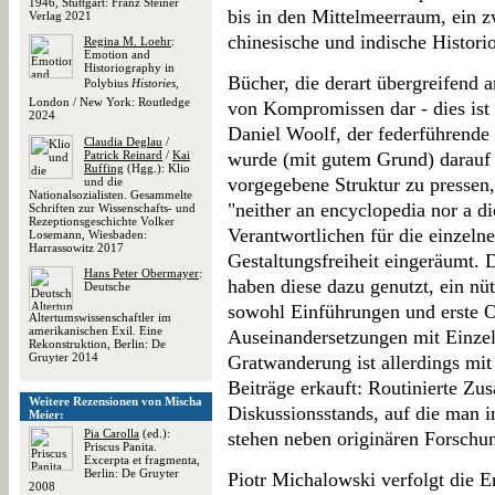
1946, Stuttgart: Franz Steiner
bis in den Mittelmeerraum, ein 
Verlag 2021
chinesische und indische Histori
Regina M. Loehr
:
Emotion and
Historiography in
Bücher, die derart übergreifend a
Polybius
Histories
,
London / New York: Routledge
von Kompromissen dar - dies ist 
2024
Daniel Woolf, der federführende 
Claudia Deglau
/
Patrick Reinard
/
Kai
wurde (mit gutem Grund) darauf v
Ruffing
(Hgg.): Klio
vorgegebene Struktur zu pressen
und die
Nationalsozialisten. Gesammelte
"neither an encyclopedia nor a d
Schriften zur Wissenschafts- und
Rezeptionsgeschichte Volker
Verantwortlichen für die einzel
Losemann, Wiesbaden:
Harrassowitz 2017
Gestaltungsfreiheit eingeräumt.
Hans Peter Obermayer
:
haben diese dazu genutzt, ein n
Deutsche
sowohl Einführungen und erste Or
Altertumswissenschaftler im
amerikanischen Exil. Eine
Auseinandersetzungen mit Einzel
Rekonstruktion, Berlin: De
Gruyter 2014
Gratwanderung ist allerdings mit
Beiträge erkauft: Routinierte Z
Weitere Rezensionen von Mischa
Diskussionsstands, auf die man i
Meier:
Pia Carolla
(ed.):
stehen neben originären Forschun
Priscus Panita.
Excerpta et fragmenta,
Berlin: De Gruyter
Piotr Michalowski verfolgt die 
2008