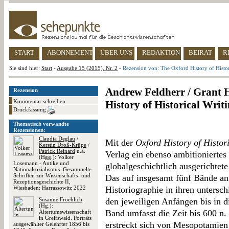
START
ABONNEMENT
ÜBER UNS
REDAKTION
BEIRAT
R
Sie sind hier:
Start
-
Ausgabe 15 (2015), Nr. 2
-
Rezension von: The Oxford History of Histor
Andrew Feldherr / Grant H
Rezension
Kommentar schreiben
History of Historical Writ
Druckfassung
Thematisch verwandte
Rezensionen:
Claudia Deglau
/
Mit der
Oxford History of Histor
Kerstin Droß-Krüpe
/
Patrick Reinard
u.a.
Verlag ein ebenso ambitioniertes w
(Hgg.): Volker
Losemann - Antike und
globalgeschichtlich ausgerichtet
Nationalsozialismus. Gesammelte
Schriften zur Wissenschafts- und
Das auf insgesamt fünf Bände an
Rezeptionsgeschichte II,
Wiesbaden: Harrassowitz 2022
Historiographie in ihren unters
Susanne Froehlich
den jeweiligen Anfängen bis in 
(Hg.):
Band umfasst die Zeit bis 600 n.
Altertumswissenschaft
in Greifswald. Porträts
erstreckt sich von Mesopotamie
ausgewählter Gelehrter 1856 bis