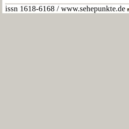
issn 1618-6168 / www.sehepunkte.de