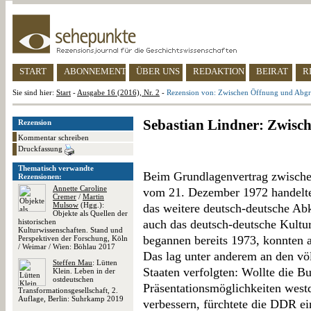
START
ABONNEMENT
ÜBER UNS
REDAKTION
BEIRAT
R
Sie sind hier:
Start
-
Ausgabe 16 (2016), Nr. 2
-
Rezension von: Zwischen Öffnung und Abg
Sebastian Lindner: Zwisc
Rezension
Kommentar schreiben
Druckfassung
Thematisch verwandte
Beim Grundlagenvertrag zwisch
Rezensionen:
Annette Caroline
vom 21. Dezember 1972 handelt
Cremer
/
Martin
Mulsow
(Hgg.):
das weitere deutsch-deutsche A
Objekte als Quellen der
historischen
auch das deutsch-deutsche Kult
Kulturwissenschaften. Stand und
begannen bereits 1973, konnten 
Perspektiven der Forschung, Köln
/ Weimar / Wien: Böhlau 2017
Das lag unter anderem an den völ
Steffen Mau
: Lütten
Staaten verfolgten: Wollte die B
Klein. Leben in der
ostdeutschen
Präsentationsmöglichkeiten west
Transformationsgesellschaft, 2.
Auflage, Berlin: Suhrkamp 2019
verbessern, fürchtete die DDR e