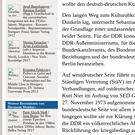
wollte den deutsch-deutschen Kul
Arnd Bauerkämper
/
Hartmut Kaelble
(Hgg.): Gesellschaft in
Den langen Weg zum Kulturabko
der europäischen
Integration seit den 1950er
Dunkeln lag, untersucht Sebastian
Jahren. Migration - Konsum -
der Grundlage einer umfassende
Sozialpolitik - Repräsentationen,
Stuttgart: Franz Steiner Verlag
beider Seiten. Für die DDR konn
2012
DDR-Außenministeriums, für die
Wouter Vanacker
/
Arjan Zuiderhoek
Bundeskanzleramts, des Bundesmi
(eds.): Imperial
Identities in the Roman
Beziehungen und der bundesdeuts
World, London / New York:
Routledge 2017
Berlin heranziehen.
Krisztina Fehérváry
:
Politics in Color and
Auf westdeutscher Seite führte z
Concrete. Socialist
Materialities and the
Ständigen Vertretung (StäV) im 
Middle Class in Hungary,
Verhandlungen, auf ostdeutscher 
Bloomington, IN: Indiana
University Press 2013
Kurt Nier im Auftrag von SED-G
27. November 1973 aufgenommen
Weitere Rezensionen von
Hermann Wentker:
bundesdeutsche Seite vor allem
Peter Ulrich Weiß
/
hingegen wollte sie zur Klärung 
Jutta Braun
: Im Riss
zweier Epochen.
die DDR ein völkerrechtliches A
Potsdam in den 1980er
und frühen 1990er Jahren, Berlin:
Rückführung der kriegsbedingt 
BeBra Verlag 2017