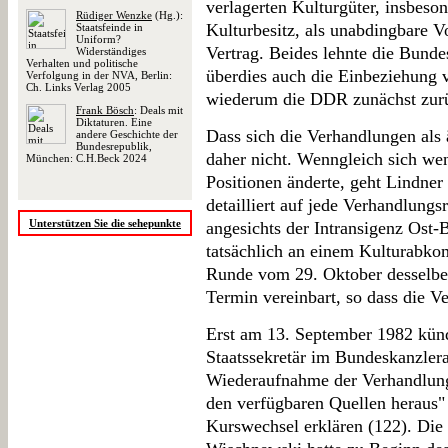
verlagerten Kulturgüter, insbeson
Rüdiger Wenzke
(Hg.):
Kulturbesitz, als unabdingbare V
Staatsfeinde in
Uniform?
Vertrag. Beides lehnte die Bunde
Widerständiges
Verhalten und politische
überdies auch die Einbeziehung 
Verfolgung in der NVA, Berlin:
Ch. Links Verlag 2005
wiederum die DDR zunächst zur
Frank Bösch
: Deals mit
Diktaturen. Eine
Dass sich die Verhandlungen als 
andere Geschichte der
Bundesrepublik,
daher nicht. Wenngleich sich we
München: C.H.Beck 2024
Positionen änderte, geht Lindner
detailliert auf jede Verhandlungs
Unterstützen Sie die sehepunkte
angesichts der Intransigenz Ost-B
tatsächlich an einem Kulturabkom
Runde vom 29. Oktober desselbe
Termin vereinbart, so dass die V
Erst am 13. September 1982 kün
Staatssekretär im Bundeskanzler
Wiederaufnahme der Verhandlunge
den verfügbaren Quellen heraus"
Kurswechsel erklären (122). Die 