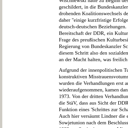
Wischnewski hatte zu Beginn de
geschildert, in die Bundeskanzle
drohenden Koalitionswechsels de
daher "einige kurzfristige Erfo
deutsch-deutschen Beziehungen. 
Bereitschaft der DDR, ein Kult
Frage des preußischen Kulturbesi
Regierung von Bundeskanzler Sch
diesem Schritt also den sozialde
an der Macht halten, was freilich
Aufgrund der innenpolitischen T
konstruktiven Misstrauensvotum
wurden die Verhandlungen erst a
wiederaufgenommen, kamen dann 
1973. Von der dritten Verhandlu
die StäV, dass aus Sicht der DD
Funktion eines 'Schrittes zur S
Auch hier versäumt Lindner die 
Sowjetunion nach dem Beschlus