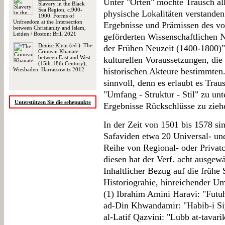
Unter "Orten" möchte Trausch all
Slavery in the Black
Sea Region, c.900-
physische Lokalitäten verstanden
1900. Forms of
Unfreedom at the Intersection
Ergebnisse und Prämissen des v
between Christianity and Islam,
Leiden / Boston: Brill 2021
geförderten Wissenschaftlichen 
Denise Klein
(ed.): The
der Frühen Neuzeit (1400-1800)" 
Crimean Khanate
between East and West
kulturellen Voraussetzungen, di
(15th-18th Century),
Wiesbaden: Harrassowitz 2012
historischen Akteure bestimmten."
sinnvoll, denn es erlaubt es Traus
"Umfang - Struktur - Stil" zu un
Unterstützen Sie die sehepunkte
Ergebnisse Rückschlüsse zu zieh
In der Zeit von 1501 bis 1578 s
Safaviden etwa 20 Universal- un
Reihe von Regional- oder Privat
diesen hat der Verf. acht ausgewä
Inhaltlicher Bezug auf die frühe 
Historiograhie, hinreichender Um
(1) Ibrahim Amini Haravi: "Futuh
ad-Din Khwandamir: "Habib-i Siy
al-Latif Qazvini: "Lubb at-tava