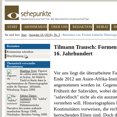
START
ABONNEMENT
ÜBER UNS
REDAKTION
BEIRAT
R
Sie sind hier:
Start
-
Ausgabe 16 (2016), Nr. 3
-
Rezension von: Formen höfischer Historiogr
Tilmann Trausch: Formen 
Rezension
Kommentar schreiben
16. Jahrhundert
Druckfassung
Thematisch verwandte
Rezensionen:
Matthias Vogt
: Figures
Vor uns liegt die überarbeitete Fa
de califes entre histoire
et fiction. Al-Walīd b.
Ende 2012 am Asien-Afrika-Insti
Yazīd et Amīn dans la
représentation de l'historiographie
angenommen worden ist. Gegenst
arabe de l'époque ʿabbāside,
Würzburg: Ergon 2006
Frühzeit der Safaviden, wobei de
Sabine Damir-
"safavidisch" nicht als ein ausz
Geilsdorf
: Die "nakba"
erinnern.
verstehen will. Historiographien
Palästinensische
Kontinuitäten vorweisen, die re
Narrative des ersten arabisch-
israelischen Kriegs 1948,
herrschenden Eliten sind. Doch 
Wiesbaden: Reichert Verlag 2008