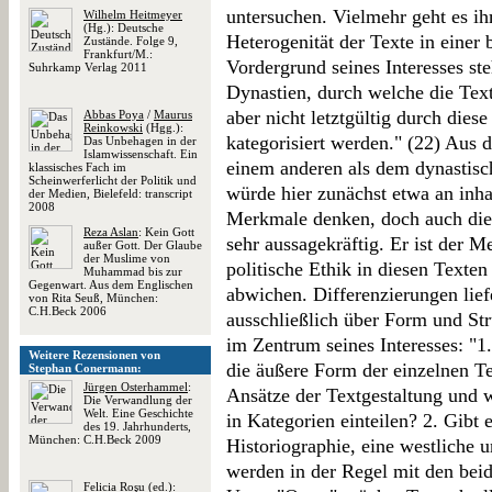
untersuchen. Vielmehr geht es 
Wilhelm Heitmeyer
(Hg.): Deutsche
Heterogenität der Texte in einer
Zustände. Folge 9,
Frankfurt/M.:
Vordergrund seines Interesses st
Suhrkamp Verlag 2011
Dynastien, durch welche die Tex
aber nicht letztgültig durch dies
Abbas Poya
/
Maurus
Reinkowski
(Hgg.):
kategorisiert werden." (22) Aus
Das Unbehagen in der
Islamwissenschaft. Ein
einem anderen als dem dynastisc
klassisches Fach im
Scheinwerferlicht der Politik und
würde hier zunächst etwa an inhal
der Medien, Bielefeld: transcript
2008
Merkmale denken, doch auch dies
Reza Aslan
: Kein Gott
sehr aussagekräftig. Er ist der 
außer Gott. Der Glaube
der Muslime von
politische Ethik in diesen Texte
Muhammad bis zur
Gegenwart. Aus dem Englischen
abwichen. Differenzierungen lief
von Rita Seuß, München:
C.H.Beck 2006
ausschließlich über Form und Str
im Zentrum seines Interesses: "1
Weitere Rezensionen von
die äußere Form der einzelnen Te
Stephan Conermann:
Jürgen Osterhammel
:
Ansätze der Textgestaltung und w
Die Verwandlung der
Welt. Eine Geschichte
in Kategorien einteilen? 2. Gibt 
des 19. Jahrhunderts,
München: C.H.Beck 2009
Historiographie, eine westliche u
werden in der Regel mit den beid
Felicia Roşu
(ed.):