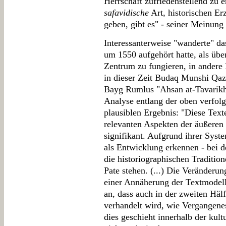
Herrschaft zufriedenstellend zu e
safavidische
Art, historischen Er
geben, gibt es" - seiner Meinung 
Interessanterweise "wanderte" d
um 1550 aufgehört hatte, als über
Zentrum zu fungieren, in andere
in dieser Zeit Budaq Munshi Qaz
Bayg Rumlus "Ahsan at-Tavarikh
Analyse entlang der oben verfol
plausiblen Ergebnis: "Diese Texte
relevanten Aspekten der äußeren
signifikant. Aufgrund ihrer Syste
als Entwicklung erkennen - bei d
die historiographischen Tradition
Pate stehen. (...) Die Veränderun
einer Annäherung der Textmodell
an, dass auch in der zweiten Hälf
verhandelt wird, wie Vergangenes
dies geschieht innerhalb der kul