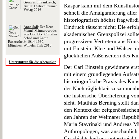
Grosz und Frankreich,
Kaspar kann mit dem Kunsthistor
Berlin: Dietrich Reimer
Verlag 2016
schnell die Amalgamierung aller
historiografisch höchst fragwürd
Eindruck täuscht nicht: Die erfo
Änne Söll
: Der Neue
Mann? Männerporträts
akademischen Grenzpolizei sollt
von Otto Dix, Christian
Schad und Anton
progressiven Vertretern aus Kunst
Räderscheidt 1914-1930,
München: Wilhelm Fink 2016
mit Einstein, Klee und Walser ni
glücklichen Außenseitern des Kul
Unterstützen Sie die sehepunkte
Der Carl Einstein gewidmete erst
mit einem grundlegenden Aufsatz
historiografische Praxis des Kuns
der Nachträglichkeit zusammenbri
die historische Überlieferung v
sieht. Matthias Berning stellt da
den Kontext der zeitgenössische
den Jahren der Weimarer Republik
Maria Stavrinaki und Andreas Mi
Anthropologen, was anschaulich d
Geschichtsdenkens unterstreicht