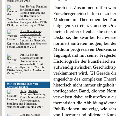
Wien: Böhlau 2013
Ruth Heftrig
: Fanatiker
Durch das Zusammentreffen waren
der Sachlichkeit.
Forschergemeinschaften dazu hera
Richard Hamann und
die Rezeption der
Moderne mit Theoremen der Transm
Moderne in der universitären
deutschen Kunstgeschichte 1930-
entgegen zu treten. Günstige Or
1960, Berlin: De Gruyter 2014
bieten hierbei offenbar die stets
Horst Bredekamp
/
Claudia Wedepohl
:
Diskurse, die zwar bei Fachwiss
Warburg, Cassirer und
Einstein im Gespräch.
normiert auftreten mögen, bei d
Kepler als Schlüssel der Moderne,
Berlin: Wagenbach 2015
Medium progressiven Denkens sei
Tagungsband mit seiner Fragestel
Daniela Bohde
:
Kunstgeschichte als
Historiografie der künstlerische
physiognomische
Wissenschaft. Kritik
aufwendig zwischen Geschichtsph
einer Denkfigur der 1920er bis
1940er Jahre, Berlin: Akademie
verklammert wird. [
2
] Gerade di
Verlag 2012
angesichts des komplexen Theori
Weitere Rezensionen von
historisch nicht immer eingeholt
Christian Drobe:
vorliegenden Band, die von Nor
Philipp Heßeler
:
Grundlose Gestaltung:
verweisen dabei selbstreflexiv a
Kunstphilosophische
Überlegungen zu
thematisiert die Abbildungsökon
Schelling und Mondrian,
München: Wilhelm Fink 2017
Publikationen und zeigt, wie sc
von Literatur und bildender Kunst
Gitta Ho
: George