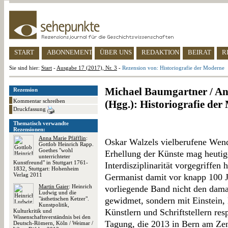
START
ABONNEMENT
ÜBER UNS
REDAKTION
BEIRAT
R
Sie sind hier:
Start
-
Ausgabe 17 (2017), Nr. 3
-
Rezension von: Historiografie der Moderne
Michael Baumgartner / An
Rezension
Kommentar schreiben
(Hgg.): Historiografie de
Druckfassung
Thematisch verwandte
Rezensionen:
Anna Marie Pfäfflin
:
Oskar Walzels vielberufene Wen
Gottlob Heinrich Rapp.
Goethes "wohl
Erhellung der Künste mag heuti
unterrichteter
Kunstfreund" in Stuttgart 1761-
Interdisziplinarität vorgegriffen
1832, Stuttgart: Hohenheim
Verlag 2011
Germanist damit vor knapp 100 Ja
Martin Gaier
: Heinrich
vorliegende Band nicht den damal
Ludwig und die
"ästhetischen Ketzer".
gewidmet, sondern mit Einstein,
Kunstpolitik,
Künstlern und Schriftstellern res
Kulturkritik und
Wissenschaftsverständnis bei den
Tagung, die 2013 in Bern am Zen
Deutsch-Römern, Köln / Weimar /