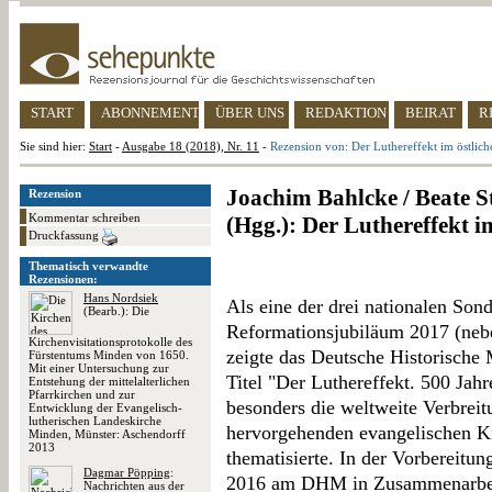
START
ABONNEMENT
ÜBER UNS
REDAKTION
BEIRAT
R
Sie sind hier:
Start
-
Ausgabe 18 (2018), Nr. 11
-
Rezension von: Der Luthereffekt im östlic
Joachim Bahlcke / Beate S
Rezension
Kommentar schreiben
(Hgg.): Der Luthereffekt i
Druckfassung
Thematisch verwandte
Rezensionen:
Hans Nordsiek
Als eine der drei nationalen Son
(Bearb.): Die
Reformationsjubiläum 2017 (neb
Kirchenvisitationsprotokolle des
zeigte das Deutsche Historische
Fürstentums Minden von 1650.
Mit einer Untersuchung zur
Titel "Der Luthereffekt. 500 Jahr
Entstehung der mittelalterlichen
Pfarrkirchen und zur
besonders die weltweite Verbreit
Entwicklung der Evangelisch-
lutherischen Landeskirche
hervorgehenden evangelischen K
Minden, Münster: Aschendorff
2013
thematisierte. In der Vorbereitu
Dagmar Pöpping
:
2016 am DHM in Zusammenarbeit
Nachrichten aus der