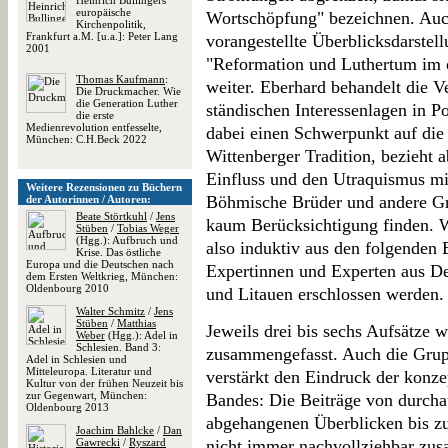
Heinrich Bullingers
europäische
Wortschöpfung" bezeichnen. Auc
Kirchenpolitik,
Frankfurt a.M. [u.a.]: Peter Lang
vorangestellte Überblicksdarstel
2001
"Reformation und Luthertum im ös
Thomas Kaufmann
:
weiter. Eberhard behandelt die 
Die Druckmacher. Wie
die Generation Luther
ständischen Interessenlagen in 
die erste
Medienrevolution entfesselte,
dabei einen Schwerpunkt auf die
München: C.H.Beck 2022
Wittenberger Tradition, bezieht 
Einfluss und den Utraquismus mit
Weitere Rezensionen zu Büchern
Böhmische Brüder und andere Gr
der Autorinnen / Autoren:
Beate Störtkuhl
/
Jens
kaum Berücksichtigung finden. W
Stüben
/
Tobias Weger
(Hgg.): Aufbruch und
also induktiv aus den folgenden
Krise. Das östliche
Europa und die Deutschen nach
Expertinnen und Experten aus De
dem Ersten Weltkrieg, München:
Oldenbourg 2010
und Litauen erschlossen werden.
Walter Schmitz
/
Jens
Stüben
/
Matthias
Jeweils drei bis sechs Aufsätze
Weber
(Hgg.): Adel in
Schlesien. Band 3:
zusammengefasst. Auch die Grup
Adel in Schlesien und
Mitteleuropa. Literatur und
verstärkt den Eindruck der konze
Kultur von der frühen Neuzeit bis
zur Gegenwart, München:
Bandes: Die Beiträge von durchau
Oldenbourg 2013
abgehangenen Überblicken bis zu 
Joachim Bahlcke
/
Dan
Gawrecki
/
Ryszard
nicht immer nachvollziehbar zus