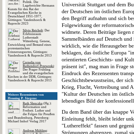
Politik. Die
Universität Stuttgart und dem Bu
Lageberichte Hermann
Kunsts für den Rat der
der Deutschen im östlichen Europ
Evangelischen Kirche in
Deutschland 1951-1977,
den Begriff aufnahm und sich be
Göttingen: Vandenhoeck &
Ruprecht 2023
Folgewirkung der reformatorisc
Silvio Reichelt
: Der
widmete. Deren Beiträge liegen nu
Erlebnisraum
Lutherstadt
Sammelbänden auf Deutsch und i
Wittenberg. Genese,
Entwicklung und Bestand eines
wirklich, wie die Herausgeber be
protestantischen
beklagen, das östliche Europa "i
Erinnerungsortes, Göttingen:
Vandenhoeck & Ruprecht 2013
orientierten Geschichts- und Ku
Cornelia von
präsent ist", mag man in Frage st
Ruthendorf-Przewoski
:
Der Prager Frühling
Eindruck des Rezensenten transpo
und die evangelischen
Kirchen in der DDR, Göttingen:
Geschichtsbewusstseins, der sich
Vandenhoeck & Ruprecht 2015
Krieg, Flucht, Vertreibung und
"Kultur der Deutschen im östlich
Weitere Rezensionen von
Henning P. Jürgens:
lebendiges Bild der konfessionell
Ruth Slenczka
(Hg.):
Reformation und
Freiheit. Luther und
Da dem Band über das knappe Vor
die Folgen für Preußen
und Brandenburg, Petersberg:
Einleitung fehlt, bleibt leider u
Michael Imhof Verlag 2017
"Luthereffekt" fassen und gegen
Andreas Mühling
:
Strömungen abgrenzen, zumal sie 