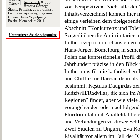
Kaczmarek
(Hgg.):
von Perspektiven. Nicht alle der 
Historia Górnego
Śląska. Polityka, gospordarka i
Inhaltsverzeichnis) können hier
kultura europejskiego regionu,
Gliwice: Dom Współpracy
einige verleihen dem titelgebend
Polsko-Niemieckiej 2011
Abschnitt "Konkurrenz und Tolera
Szegedi über die Antitrinitarier 
Unterstützen Sie die sehepunkte
Lutherrezeption durchaus einen m
Hans-Jürgen Bömelburg in seiner
Polen das konfessionelle Profil 
Jahrhundert präzise in den Blick
Luthertums für die katholischen 
und Chiffre für Häresie denn als
bestimmt. Kęstutis Daugirdas zeig
Radziwiłł/Radvilas, die sich im 
Regionen" findet, aber wie viele 
vorangehenden oder nachfolgende
Pluriformität und Parallelität he
und Verbindungen zu dieser Schlü
Zwei Studien zu Ungarn, Eva Ko
Rivalität vor allem im Fall der 