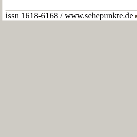
issn 1618-6168 / www.sehepunkte.de