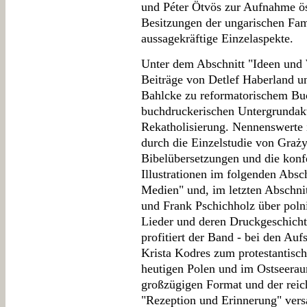
und Péter Ötvös zur Aufnahme ös
Besitzungen der ungarischen Fam
aussagekräftige Einzelaspekte.
Unter dem Abschnitt "Ideen und W
Beiträge von Detlef Haberland 
Bahlcke zu reformatorischem Bu
buchdruckerischen Untergrundakti
Rekatholisierung. Nennenswerte 
durch die Einzelstudie von Graż
Bibelübersetzungen und die konf
Illustrationen im folgenden Absch
Medien" und, im letzten Abschni
und Frank Pschichholz über polni
Lieder und deren Druckgeschicht
profitiert der Band - bei den Au
Krista Kodres zum protestantisc
heutigen Polen und im Ostseera
großzügigen Format und der reich
"Rezeption und Erinnerung" ver