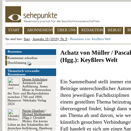
START
ABONNEMENT
ÜBER UNS
REDAKTION
BEIRAT
R
Sie sind hier:
Start
-
Ausgabe 19 (2019), Nr. 9
-
Rezension von: Keyßlers Welt
Achatz von Müller / Pascal
Rezension
Kommentar schreiben
(Hgg.): Keyßlers Welt
Druckfassung
Thematisch verwandte
Rezensionen:
Denise Schlichting
:
Ein Sammelband stellt immer ein
Austausch und
Aufklärung. Justus
Beiträge unterschiedlicher Auto
Möser in Netzwerken
der Text- und Buchproduktion
ihren jeweiligen Fachdisziplinen
zwischen 1760 und 1800,
Hannover: Wehrhahn Verlag
einem gestellten Thema beizutra
2024
überzeugend findet, hängt dann 
Nacim Ghanbari
/
Michael Multhammer
am Thema ab und davon, wie weit
(Hgg.): Christlob
künstlich gesuchten Verbindung
Mylius. Ein kurzes
Leben an den Schaltstellen der
Fall handelt es sich um einen S
deutschen Aufklärung, Hamburg: