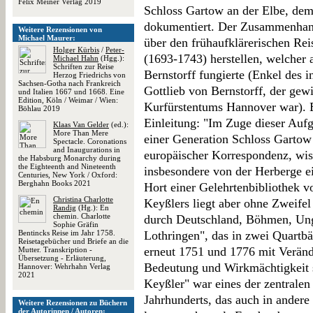
Felix Meiner Verlag 2019
Schloss Gartow an der Elbe, dem 
dokumentiert. Der Zusammenhang
Weitere Rezensionen von
Michael Maurer:
über den frühaufklärerischen Rei
Holger Kürbis
/
Peter-
(1693-1743) herstellen, welcher 
Michael Hahn
(Hgg.):
Schriften zur Reise
Bernstorff fungierte (Enkel des 
Herzog Friedrichs von
Sachsen-Gotha nach Frankreich
Gottlieb von Bernstorff, der ge
und Italien 1667 und 1668. Eine
Edition, Köln / Weimar / Wien:
Kurfürstentums Hannover war). E
Böhlau 2019
Einleitung: "Im Zuge dieser Aufg
Klaas Van Gelder
(ed.):
More Than Mere
einer Generation Schloss Gartow 
Spectacle. Coronations
and Inaugurations in
europäischer Korrespondenz, wis
the Habsburg Monarchy during
the Eighteenth and Nineteenth
insbesondere von der Herberge e
Centuries, New York / Oxford:
Berghahn Books 2021
Hort einer Gelehrtenbibliothek 
Christina Charlotte
Keyßlers liegt aber ohne Zweife
Randig
(Hg.): En
chemin. Charlotte
durch Deutschland, Böhmen, Unga
Sophie Gräfin
Bentincks Reise im Jahr 1758.
Lothringen", das in zwei Quartb
Reisetagebücher und Briefe an die
erneut 1751 und 1776 mit Verän
Mutter. Transkription -
Übersetzung - Erläuterung,
Bedeutung und Wirkmächtigkeit 
Hannover: Wehrhahn Verlag
2021
Keyßler" war eines der zentralen
Jahrhunderts, das auch in andere
Weitere Rezensionen zu Büchern
der Autorinnen / Autoren: