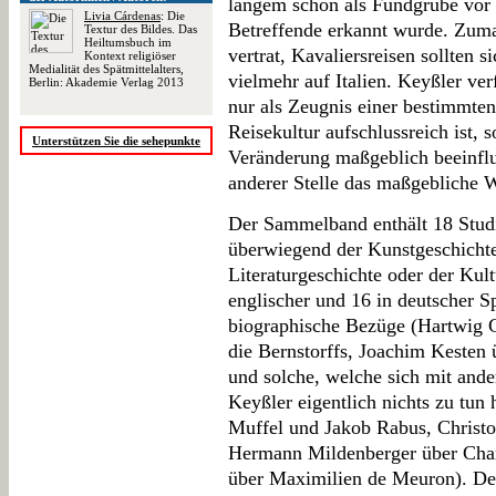
langem schon als Fundgrube vor al
Livia Cárdenas
: Die
Betreffende erkannt wurde. Zuma
Textur des Bildes. Das
Heiltumsbuch im
vertrat, Kavaliersreisen sollten s
Kontext religiöser
Medialität des Spätmittelalters,
vielmehr auf Italien. Keyßler ver
Berlin: Akademie Verlag 2013
nur als Zeugnis einer bestimmten
Reisekultur aufschlussreich ist,
Unterstützen Sie die sehepunkte
Veränderung maßgeblich beeinflus
anderer Stelle das maßgebliche W
Der Sammelband enthält 18 Stud
überwiegend der Kunstgeschichte
Literaturgeschichte oder der Kult
englischer und 16 in deutscher S
biographische Bezüge (Hartwig G
die Bernstorffs, Joachim Kesten 
und solche, welche sich mit ande
Keyßler eigentlich nichts zu tun
Muffel und Jakob Rabus, Christ
Hermann Mildenberger über Char
über Maximilien de Meuron). Der