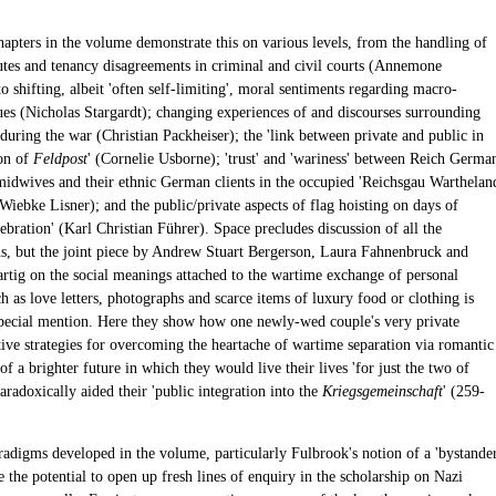
hapters in the volume demonstrate this on various levels, from the handling of
utes and tenancy disagreements in criminal and civil courts (Annemone
to shifting, albeit 'often self-limiting', moral sentiments regarding macro-
sues (Nicholas Stargardt); changing experiences of and discourses surrounding
during the war (Christian Packheiser); the 'link between private and public in
ion of
Feldpost
' (Cornelie Usborne); 'trust' and 'wariness' between Reich Germa
midwives and their ethnic German clients in the occupied 'Reichsgau Warthelan
Wiebke Lisner); and the public/private aspects of flag hoisting on days of
lebration' (Karl Christian Führer). Space precludes discussion of all the
ns, but the joint piece by Andrew Stuart Bergerson, Laura Fahnenbruck and
artig on the social meanings attached to the wartime exchange of personal
ch as love letters, photographs and scarce items of luxury food or clothing is
pecial mention. Here they show how one newly-wed couple's very private
ve strategies for overcoming the heartache of wartime separation via romantic
of a brighter future in which they would live their lives 'for just the two of
aradoxically aided their 'public integration into the
Kriegsgemeinschaft
' (259-
adigms developed in the volume, particularly Fulbrook's notion of a 'bystande
e the potential to open up fresh lines of enquiry in the scholarship on Nazi