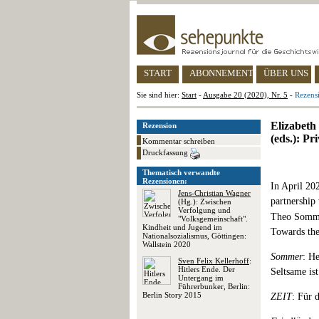
START
ABONNEMENT
ÜBER UNS
Sie sind hier:
Start
-
Ausgabe 20 (2020), Nr. 5
-
Rezens
Elizabeth
Rezension
(eds.): P
Kommentar schreiben
Druckfassung
Thematisch verwandte
Rezensionen:
In April 2
Jens-Christian Wagner
partnership 
(Hg.): Zwischen
Verfolgung und
Theo Sommer
"Volksgemeinschaft".
Kindheit und Jugend im
Towards the
Nationalsozialismus, Göttingen:
Wallstein 2020
Sommer
: He
Sven Felix Kellerhoff
:
Hitlers Ende. Der
Seltsame ist
Untergang im
Führerbunker, Berlin:
Berlin Story 2015
ZEIT
: Für 