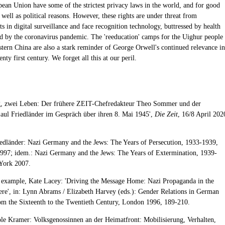
pean Union have some of the strictest privacy laws in the world, and for good
s well as political reasons. However, these rights are under threat from
 in digital surveillance and face recognition technology, buttressed by health
ed by the coronavirus pandemic. The 'reeducation' camps for the Uighur people
stern China are also a stark reminder of George Orwell's continued relevance in
enty first century. We forget all this at our peril.
g, zwei Leben: Der frühere ZEIT-Chefredakteur Theo Sommer und der
Saul Friedländer im Gespräch über ihren 8. Mai 1945',
Die Zeit
, 16/8 April 202
iedländer: Nazi Germany and the Jews: The Years of Persecution, 1933-1939,
97; idem.: Nazi Germany and the Jews: The Years of Extermination, 1939-
York 2007.
r example, Kate Lacey: 'Driving the Message Home: Nazi Propaganda in the
ere', in: Lynn Abrams / Elizabeth Harvey (eds.): Gender Relations in German
om the Sixteenth to the Twentieth Century, London 1996, 189-210.
ole Kramer: Volksgenossinnen an der Heimatfront: Mobilisierung, Verhalten,