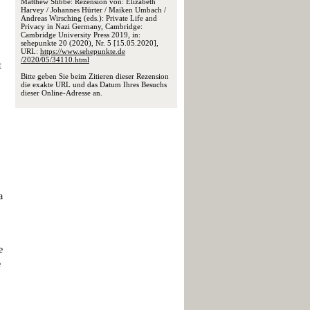
Matthew Stibbe: Rezension von: Elizabeth
Harvey / Johannes Hürter / Maiken Umbach /
Andreas Wirsching (eds.): Private Life and
Privacy in Nazi Germany, Cambridge:
Cambridge University Press 2019, in:
sehepunkte 20 (2020), Nr. 5 [15.05.2020],
URL:
https://www.sehepunkte.de
/2020/05/34110.html
t
Bitte geben Sie beim Zitieren dieser Rezension
die exakte URL und das Datum Ihres Besuchs
dieser Online-Adresse an.
a
e
e