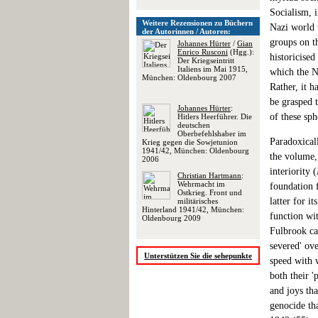
Socialism, 
Weitere Rezensionen zu Büchern
Nazi world 
der Autorinnen / Autoren:
groups on th
Johannes Hürter
/
Gian
Enrico Rusconi
(Hgg.):
historicised
Der Kriegseintritt
Italiens im Mai 1915,
which the Na
München: Oldenbourg 2007
Rather, it h
be grasped t
Johannes Hürter
:
of these sph
Hitlers Heerführer. Die
deutschen
Oberbefehlshaber im
Paradoxical
Krieg gegen die Sowjetunion
1941/42, München: Oldenbourg
the volume, 
2006
interiority (
Christian Hartmann
:
Wehrmacht im
foundation f
Ostkrieg. Front und
latter for i
militärisches
Hinterland 1941/42, München:
function wit
Oldenbourg 2009
Fulbrook ca
severed' ov
Unterstützen Sie die sehepunkte
speed with 
both their '
and joys th
genocide th