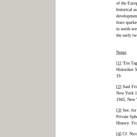
of the Euro
historical a
developments
fears spark
in north-we
the early tw
Notes
:
[
1
] 'Ein Ta
Historiker 
19.
[
2
] Saul Fr
New York 19
1945, New 
[
3
] See, fo
Private Sph
History: Fr
[
4
] Cf. Nic