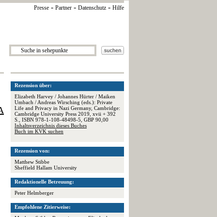
-
-
-
Presse
Partner
Datenschutz
Hilfe
Rezension über:
Elizabeth Harvey / Johannes Hürter / Maiken
Umbach / Andreas Wirsching (eds.): Private
A
Life and Privacy in Nazi Germany, Cambridge:
Cambridge University Press 2019, xvii + 392
S., ISBN 978-1-108-48498-5, GBP 90,00
Inhaltsverzeichnis dieses Buches
Buch im KVK suchen
Rezension von:
Matthew Stibbe
Sheffield Hallam University
Redaktionelle Betreuung:
Peter Helmberger
Empfohlene Zitierweise: