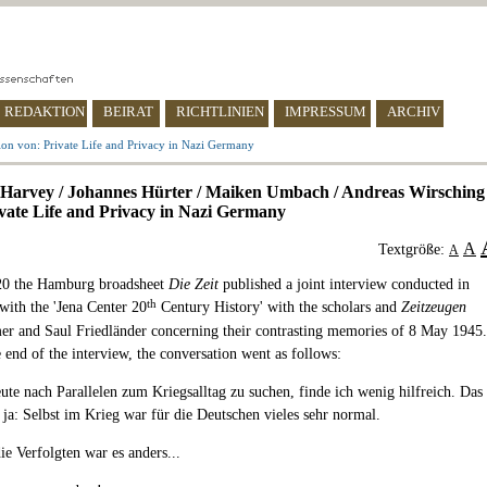
REDAKTION
BEIRAT
RICHTLINIEN
IMPRESSUM
ARCHIV
ion von: Private Life and Privacy in Nazi Germany
 Harvey / Johannes Hürter / Maiken Umbach / Andreas Wirsching
rivate Life and Privacy in Nazi Germany
A
Textgröße:
A
020 the Hamburg broadsheet
Die Zeit
published a joint interview conducted in
th
with the 'Jena Center 20
Century History' with the scholars and
Zeitzeugen
 and Saul Friedländer concerning their contrasting memories of 8 May 1945.
 end of the interview, the conversation went as follows:
ute nach Parallelen zum Kriegsalltag zu suchen, finde ich wenig hilfreich. Das
 ja: Selbst im Krieg war für die Deutschen vieles sehr normal.
die Verfolgten war es anders...