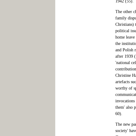
1942 (55).
The other c
family disp
Christians) 
political is
home leave 
the institut
and Polish 
after 1939 (
'national ce
contributio
Christine H
artefacts su
worthy of s
communicati
invocations 
them' also p
60).
The new par
society' hav