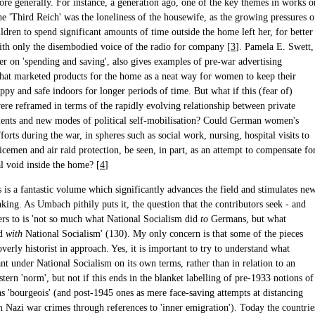
e generally. For instance, a generation ago, one of the key themes in works o
e 'Third Reich' was the loneliness of the housewife, as the growing pressures 
dren to spend significant amounts of time outside the home left her, for better
ith only the disembodied voice of the radio for company [
3
]. Pamela E. Swett,
er on 'spending and saving', also gives examples of pre-war advertising
that marketed products for the home as a neat way for women to keep their
py and safe indoors for longer periods of time. But what if this (fear of)
were reframed in terms of the rapidly evolving relationship between private
ents and new modes of political self-mobilisation? Could German women's
forts during the war, in spheres such as social work, nursing, hospital visits to
icemen and air raid protection, be seen, in part, as an attempt to compensate fo
l void inside the home? [
4
]
s is a fantastic volume which significantly advances the field and stimulates ne
king. As Umbach pithily puts it, the question that the contributors seek - and
ers to is 'not so much what National Socialism did
to
Germans, but what
id
with
National Socialism' (130). My only concern is that some of the pieces
verly historist in approach. Yes, it is important to try to understand what
nt under National Socialism on its own terms, rather than in relation to an
ern 'norm', but not if this ends in the blanket labelling of pre-1933 notions of
as 'bourgeois' (and post-1945 ones as mere face-saving attempts at distancing
m Nazi war crimes through references to 'inner emigration'). Today the countrie