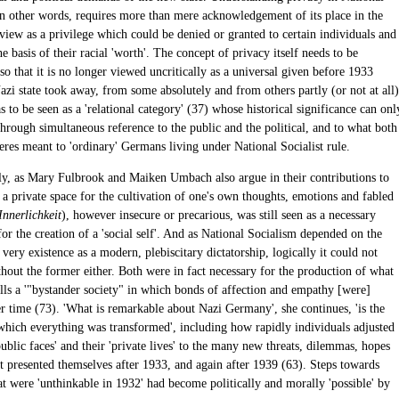
in other words, requires more than mere acknowledgement of its place in the
view as a privilege which could be denied or granted to certain individuals and
e basis of their racial 'worth'. The concept of privacy itself needs to be
 so that it is no longer viewed uncritically as a universal given before 1933
zi state took away, from some absolutely and from others partly (or not at all)
as to be seen as a 'relational category' (37) whose historical significance can onl
hrough simultaneous reference to the public and the political, and to what both
eres meant to 'ordinary' Germans living under National Socialist rule.
ly, as Mary Fulbrook and Maiken Umbach also argue in their contributions to
a private space for the cultivation of one's own thoughts, emotions and fabled
Innerlichkeit
), however insecure or precarious, was still seen as a necessary
or the creation of a 'social self'. And as National Socialism depended on the
ts very existence as a modern, plebiscitary dictatorship, logically it could not
hout the former either. Both were in fact necessary for the production of what
lls a '"bystander society" in which bonds of affection and empathy [were]
er time (73). 'What is remarkable about Nazi Germany', she continues, 'is the
which everything was transformed', including how rapidly individuals adjusted
public faces' and their 'private lives' to the many new threats, dilemmas, hopes
at presented themselves after 1933, and again after 1939 (63). Steps towards
at were 'unthinkable in 1932' had become politically and morally 'possible' by