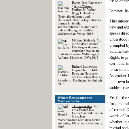
Friedländer
Hanns-Fred Rathenow
/
Birgit Wenzel
/
Norbert H. Weber
Sommer
: Ri
(Hgg.): Handbuch
Nationalsozialismus und
Holocaust. Historisch-politisches
This interes
Lernen in Schule,
außerschulischer Bildung und
new and extr
Lehrerbildung, Schwalbach:
speaks dire
Wochenschau-Verlag 2013
understood 
Miriam Gebhardt
: Als
die Soldaten kamen.
prompted by
Die Vergewaltigung
deutscher Frauen am
volume hist
Ende des Zweiten Weltkriegs, 2.
Rights to pr
Auflage, München: DVA 2015
Germans, in
Richard Lakowski
:
to racial an
Ostpreußen 1944/45.
Krieg im Nordosten
November 19
des Deutschen Reiches,
Paderborn: Ferdinand Schöningh
their own h
2016
sudden, ceas
Yet for the 
Weitere Rezensionen von
Matthew Stibbe:
for a radica
Thomas Wittek
: Auf
ewig Feind? Das
of retreat' 
Deutschlandbild in den
words of Jan
britischen
Massenmedien nach dem Ersten
whether in o
Weltkrieg, München: Oldenbourg
2005
myriad soci