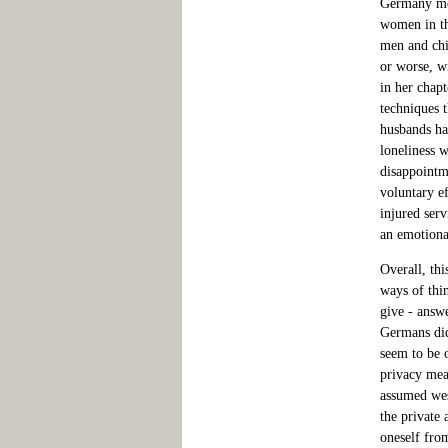
Germany mor
women in th
men and chil
or worse, w
in her chapt
techniques 
husbands hap
loneliness 
disappointm
voluntary ef
injured serv
an emotiona
Overall, thi
ways of thin
give - answ
Germans d
seem to be o
privacy mea
assumed west
the private 
oneself fro