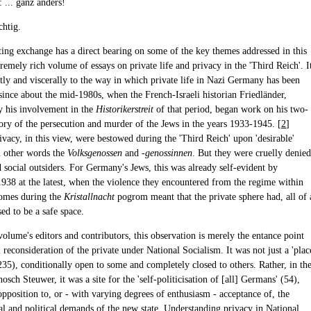
: ... ganz anders!
chtig.
ting exchange has a direct bearing on some of the key themes addressed in this
emely rich volume of essays on private life and privacy in the 'Third Reich'. I
ctly and viscerally to the way in which private life in Nazi Germany has been
since about the mid-1980s, when the French-Israeli historian Friedländer,
 his involvement in the
Historikerstreit
of that period, began work on his two-
ory of the persecution and murder of the Jews in the years 1933-1945. [
2
]
ivacy, in this view, were bestowed during the 'Third Reich' upon 'desirable'
 other words the
Volksgenossen
and
-genossinnen
. But they were cruelly denied
d social outsiders. For Germany's Jews, this was already self-evident by
38 at the latest, when the violence they encountered from the regime within
omes during the
Kristallnacht
pogrom meant that the private sphere had, all of 
ed to be a safe space.
volume's editors and contributors, this observation is merely the entance point
l reconsideration of the private under National Socialism. It was not just a 'plac
(235), conditionally open to some and completely closed to others. Rather, in th
osch Steuwer, it was a site for the 'self-politicisation of [all] Germans' (54),
pposition to, or - with varying degrees of enthusiasm - acceptance of, the
al and political demands of the new state. Understanding privacy in National