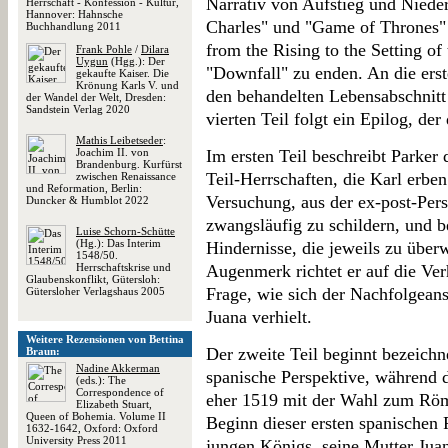
Narrativ von Aufstieg und Niede
Herrschaft - Konfession - Kultur,
Hannover: Hahnsche
Charles" und "Game of Thrones" e
Buchhandlung 2011
from the Rising to the Setting of
Frank Pohle
/
Dilara
Uygun
(Hgg.): Der
"Downfall" zu enden. An die erste
gekaufte Kaiser. Die
Krönung Karls V. und
den behandelten Lebensabschnitt 
der Wandel der Welt, Dresden:
Sandstein Verlag 2020
vierten Teil folgt ein Epilog, der
Mathis Leibetseder
:
Joachim II. von
Im ersten Teil beschreibt Parker
Brandenburg. Kurfürst
Teil-Herrschaften, die Karl erben
zwischen Renaissance
und Reformation, Berlin:
Versuchung, aus der ex-post-Pers
Duncker & Humblot 2022
zwangsläufig zu schildern, und be
Luise Schorn-Schütte
(Hg.): Das Interim
Hindernisse, die jeweils zu übe
1548/50.
Herrschaftskrise und
Augenmerk richtet er auf die Ver
Glaubenskonflikt, Gütersloh:
Frage, wie sich der Nachfolgean
Gütersloher Verlagshaus 2005
Juana verhielt.
Weitere Rezensionen von Bettina
Der zweite Teil beginnt bezeichn
Braun:
Nadine Akkerman
spanische Perspektive, während d
(eds.): The
Correspondence of
eher 1519 mit der Wahl zum Rö
Elizabeth Stuart,
Queen of Bohemia. Volume II
Beginn dieser ersten spanischen
1632-1642, Oxford: Oxford
University Press 2011
jungen Königs, seine Mutter Jua