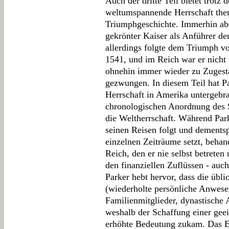
Auch der dritte Teil bietet trotz d
weltumspannende Herrschaft thema
Triumphgeschichte. Immerhin abe
gekrönter Kaiser als Anführer de
allerdings folgte dem Triumph v
1541, und im Reich war er nicht
ohnehin immer wieder zu Zugestä
gezwungen. In diesem Teil hat Pa
Herrschaft in Amerika untergebra
chronologischen Anordnung des S
die Weltherrschaft. Während Park
seinen Reisen folgt und dements
einzelnen Zeiträume setzt, behand
Reich, den er nie selbst betreten
den finanziellen Zuflüssen - auch
Parker hebt hervor, dass die übli
(wiederholte persönliche Anwese
Familienmitglieder, dynastische A
weshalb der Schaffung einer geeig
erhöhte Bedeutung zukam. Das En