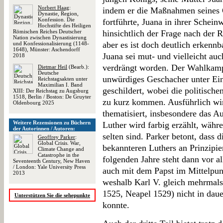
Norbert Haag
:
indem er die Maßnahmen seines 
Dynastie, Region,
Konfession. Die
fortführte, Juana in ihrer Schein
Hochstifte des Heiligen
Römischen Reiches Deutscher
hinsichtlich der Frage nach der R
Nation zwischen Dynastisierung
aber es ist doch deutlich erkennba
und Konfessionalisierung (1148-
1648), Münster: Aschendorff
Juana sei mut- und vielleicht au
2018
verdrängt worden. Der Wahlkamp
Dietmar Heil
(Bearb.):
Deutsche
unwürdiges Geschacher unter Eins
Reichstagsakten unter
Maximilian I. Band
geschildert, wobei die politische
XIII: Der Reichstag zu Augsburg
1518, Berlin / Boston: De Gruyter
zu kurz kommen. Ausführlich wi
Oldenbourg 2025
thematisiert, insbesondere das A
Weitere Rezensionen zu Büchern
Luther wird farbig erzählt, währ
der Autorinnen / Autoren:
selten sind. Parker betont, dass 
Geoffrey Parker
:
Global Crisis. War,
bekannteren Luthers an Prinzipien
Climate Change and
Catastrophe in the
folgenden Jahre steht dann vor a
Seventeenth Century, New Haven
/ London: Yale University Press
auch mit dem Papst im Mittelpunk
2013
weshalb Karl V. gleich mehrmals 
1525, Neapel 1529) nicht in dau
Unterstützen Sie die sehepunkte
konnte.