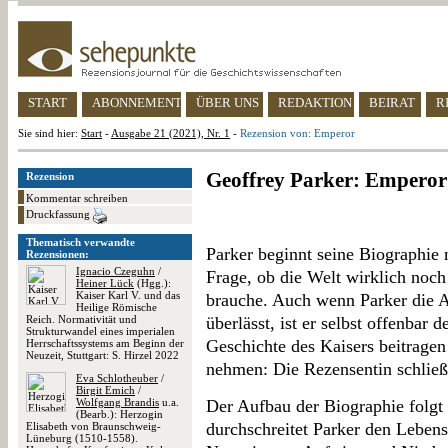
START
ABONNEMENT
ÜBER UNS
REDAKTION
BEIRAT
R
Sie sind hier:
Start
-
Ausgabe 21 (2021), Nr. 1
-
Rezension von: Emperor
Geoffrey Parker: Emperor
Rezension
Kommentar schreiben
Druckfassung
Thematisch verwandte
Parker beginnt seine Biographie 
Rezensionen:
Ignacio Czeguhn
/
Frage, ob die Welt wirklich noch
Heiner Lück
(Hgg.):
Kaiser Karl V. und das
brauche. Auch wenn Parker die A
Heilige Römische
Reich. Normativität und
überlässt, ist er selbst offenbar 
Strukturwandel eines imperialen
Geschichte des Kaisers beitrage
Herrschaftssystems am Beginn der
Neuzeit, Stuttgart: S. Hirzel 2022
nehmen: Die Rezensentin schließt
Eva Schlotheuber
/
Birgit Emich
/
Wolfgang Brandis
u.a.
Der Aufbau der Biographie folgt t
(Bearb.): Herzogin
durchschreitet Parker den Lebens
Elisabeth von Braunschweig-
Lüneburg (1510-1558).