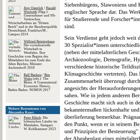
2023
Siebenbürgens, Slawoniens und K
Jörg Osterloh
/
Harald
englischer Sprache dar. Das Wer
Wixforth
(Hgg.):
Unternehmer und NS-
für Studierende und Forscher*in
Verbrechen.
Wirtschaftseliten im "Dritten
sind.
Reich" und in der Bundesrepublik
Deutschland, Frankfurt/M.:
Campus 2014
Sein Verdienst geht jedoch weit
Wilfried Reininghaus
:
30 Spezialist*innen unterschied
Die vorindustrielle
Wirtschaft in
(neben der mittelalterlichen Gesc
Westfalen. Ihre
Geschichte vom Beginn des
Archäozoologie, Demografie, H
Mittelalters bis zum Ende des
Alten Reiches, Münster:
verschiedene historische Teildis
Aschendorff 2018
Klimageschichte vertreten). Das E
Ralf Banken
/
Ben
Wubs
(eds.): The
Zusammenarbeit überzeugt durch
Rhine. A Transnational
Economic History,
angesichts der Herausforderungen
Baden-Baden: NOMOS 2017
sahen. Wie in jedem anderen Bere
Geschichte macht sich auch in de
Weitere Rezensionen von
bekanntermaßen lückenhafte und
Alexandra Kaar:
überlieferung bemerkbar. Prägna
Peter Hilsch
: Die
böhmischen Länder im
den Punkt, wenn er in seinem Be
Mittelalter, Stuttgart:
W. Kohlhammer 2023
und Prinzipien der Besteuerung" 
der Abgabenlast eines mittelalte