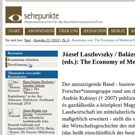
START
ABONNEMENT
ÜBER UNS
REDAKTION
BEIRAT
R
Sie sind hier:
Start
-
Ausgabe 21 (2021), Nr. 4
-
Rezension von: The Economy of Medieval 
József Laszlovszky / Balázs
Rezension
Kommentar schreiben
(eds.): The Economy of M
Druckfassung
Thematisch verwandte
Rezensionen:
Hans Günter Hockerts
/
Der anzuzeigende Band - basiere
Günther Schulz
(Hgg.): Der
Forscher*innengruppe rund um d
"Rheinische
Kapitalismus" in der Ära
András Kubinyi († 2007) publizi
Adenauer, Paderborn: Ferdinand
Schöningh 2016
és gazdálkodás a középkori Magy
Anne-Kristin von
Landwirtschaft im mittelalterlich
Dewitz
: Transatlantis.
Der öffentliche
maßgeblich erweitert - stellt di
Intellektuelle John
der Wirtschaftsgeschichte des mi
Kenneth Galbraith und
Deutschland (1945-1979), Berlin
(das heißt einschließlich der he
/ Boston: De Gruyter Oldenbourg