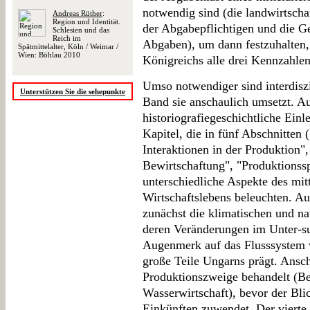
notwendig sind (die landwirtscha
Andreas Rüther
:
Region und Identität.
der Abgabepflichtigen und die G
Schlesien und das
Reich im
Abgaben), um dann festzuhalten, 
Spätmittelalter, Köln / Weimar /
Wien: Böhlau 2010
Königreichs alle drei Kennzahlen
Umso notwendiger sind interdiszi
Unterstützen Sie die sehepunkte
Band sie anschaulich umsetzt. Au
historiografiegeschichtliche Ein
Kapitel, die in fünf Abschnitten
Interaktionen in der Produktion"
Bewirtschaftung", "Produktionss
unterschiedliche Aspekte des mitt
Wirtschaftslebens beleuchten. A
zunächst die klimatischen und n
deren Veränderungen im Unter-s
Augenmerk auf das Flusssystem 
große Teile Ungarns prägt. Ansc
Produktionszweige behandelt (Be
Wasserwirtschaft), bevor der Bli
Einkünften zuwendet. Der vierte 