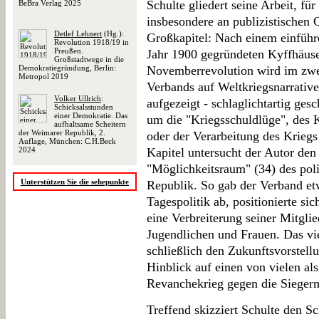
Schulte gliedert seine Arbeit, fü
BeBra Verlag 2025
insbesondere an publizistischen Q
Detlef Lehnert
(Hg.):
Großkapitel: Nach einem einführ
Revolution 1918/19 in
Preußen.
Jahr 1900 gegründeten Kyffhäus
Großstadtwege in die
Demokratiegründung, Berlin:
Novemberrevolution wird im zwei
Metropol 2019
Verbands auf Weltkriegsnarrativ
Volker Ullrich
:
aufgezeigt - schlaglichtartig ges
Schicksalsstunden
einer Demokratie. Das
um die "Kriegsschuldlüge", des 
aufhaltsame Scheitern
der Weimarer Republik, 2.
oder der Verarbeitung des Kriegs
Auflage, München: C.H.Beck
2024
Kapitel untersucht der Autor de
"Möglichkeitsraum" (34) des pol
Unterstützen Sie die sehepunkte
Republik. So gab der Verband e
Tagespolitik ab, positionierte s
eine Verbreiterung seiner Mitgli
Jugendlichen und Frauen. Das vie
schließlich den Zukunftsvorstell
Hinblick auf einen von vielen al
Revanchekrieg gegen die Siegerm
Treffend skizziert Schulte den S