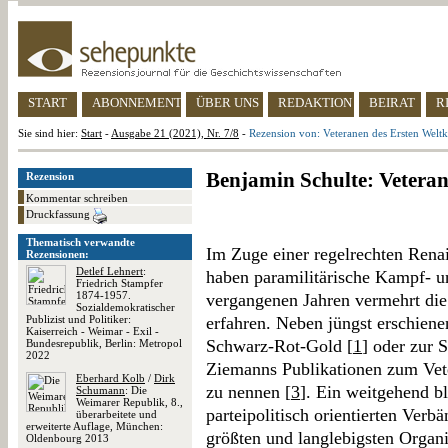
START
ABONNEMENT
ÜBER UNS
REDAKTION
BEIRAT
R
Sie sind hier:
Start
-
Ausgabe 21 (2021), Nr. 7/8
-
Rezension von: Veteranen des Ersten Weltk
Benjamin Schulte: Veteran
Rezension
Kommentar schreiben
Druckfassung
Thematisch verwandte
Im Zuge einer regelrechten Rena
Rezensionen:
Detlef Lehnert
:
haben paramilitärische Kampf- u
Friedrich Stampfer
1874-1957.
vergangenen Jahren vermehrt di
Sozialdemokratischer
Publizist und Politiker:
erfahren. Neben jüngst erschie
Kaiserreich - Weimar - Exil -
Schwarz-Rot-Gold [
1
] oder zur 
Bundesrepublik, Berlin: Metropol
2022
Ziemanns Publikationen zum Vet
Eberhard Kolb
/
Dirk
zu nennen [
3
]. Ein weitgehend b
Schumann
: Die
Weimarer Republik, 8.,
parteipolitisch orientierten Verb
überarbeitete und
erweiterte Auflage, München:
größten und langlebigsten Organ
Oldenbourg 2013