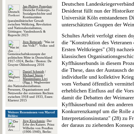
Deutschen Landeskriegerverbände
Jan-Philipp Pomplun
:
Desiderat füllt nun der Historike
Deutsche Freikorps.
Sozialgeschichte und
Universität Köln entstandenen Di
Kontinuitäten
(para)militärischer Gewalt
unterschätzten Gruppen der Weim
zwischen Weltkrieg, Revolution
und Nationalsozialismus,
Göttingen: Vandenhoeck &
Schultes Arbeit verfolgt einen 
Ruprecht 2023
die "Konstruktion des Veteranen 
Jörn Retterath
: "Was ist
das Volk?". Volks- und
Ersten Weltkrieges" (30) nachzei
Gemeinschaftskonzepte der
klassischen Organisationsgeschic
politischen Mitte in Deutschland
1917-1924, Berlin / Boston: De
Kyffhäuserbunds in diesem Proze
Gruyter Oldenbourg 2016
die These, dass der Austausch d
Daniel Schmidt
/
Michael Sturm
/
individuelle und kollektive Krie
Massimiliano Livi
(Hgg.): Wegbereiter
vom Verband öffentlich vermittel
des Nationalsozialismus.
Personen, Organisationen und
erheblichen Einfluss auf die Vor
Netzwerke der extremen Rechten
damit die Debatten der Weimarer 
zwischen 1918 und 1933, Essen:
Klartext 2015
Kyffhäuserbund mit den anderen
Konkurrenzkampf um die Rolle a
Weitere Rezensionen von Marcel
Böhles:
Interpretationsinstanz" (28) zu F
Jörg Kirschstein
: Der
der daraus zu ziehenden Konseq
Erbe des Kaisers. Prinz
Wilhelm von Preußen
(1906-1940), Berlin: