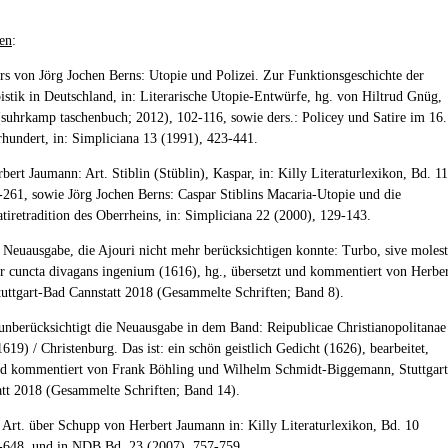
en
:
rs von Jörg Jochen Berns: Utopie und Polizei. Zur Funktionsgeschichte der
istik in Deutschland, in: Literarische Utopie-Entwürfe, hg. von Hiltrud Gnüg,
suhrkamp taschenbuch; 2012), 102-116, sowie ders.: Policey und Satire im 16.
rhundert, in: Simpliciana 13 (1991), 423-441.
bert Jaumann: Art. Stiblin (Stüblin), Kaspar, in: Killy Literaturlexikon, Bd. 11
-261, sowie Jörg Jochen Berns: Caspar Stiblins Macaria-Utopie und die
atiretradition des Oberrheins, in: Simpliciana 22 (2000), 129-143.
e Neuausgabe, die Ajouri nicht mehr berücksichtigen konnte: Turbo, sive moles
per cuncta divagans ingenium (1616), hg., übersetzt und kommentiert von Herbe
uttgart-Bad Cannstatt 2018 (Gesammelte Schriften; Band 8).
unberücksichtigt die Neuausgabe in dem Band: Reipublicae Christianopolitanae
1619) / Christenburg. Das ist: ein schön geistlich Gedicht (1626), bearbeitet,
nd kommentiert von Frank Böhling und Wilhelm Schmidt-Biggemann, Stuttgart
tt 2018 (Gesammelte Schriften; Band 14).
e Art. über Schupp von Herbert Jaumann in: Killy Literaturlexikon, Bd. 10
-648, und in NDB Bd. 23 (2007), 757-759.