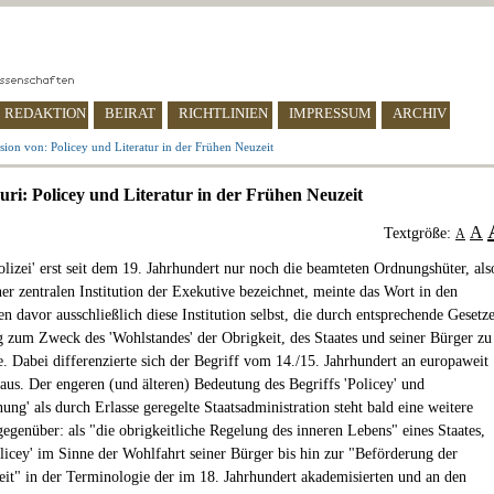
REDAKTION
BEIRAT
RICHTLINIEN
IMPRESSUM
ARCHIV
sion von: Policey und Literatur in der Frühen Neuzeit
ouri: Policey und Literatur in der Frühen Neuzeit
A
Textgröße:
A
lizei' erst seit dem 19. Jahrhundert nur noch die beamteten Ordnungshüter, als
ner zentralen Institution der Exekutive bezeichnet, meinte das Wort in den
n davor ausschließlich diese Institution selbst, die durch entsprechende Gesetz
 zum Zweck des 'Wohlstandes' der Obrigkeit, des Staates und seiner Bürger zu
te. Dabei differenzierte sich der Begriff vom 14./15. Jahrhundert an europaweit
us. Der engeren (und älteren) Bedeutung des Begriffs 'Policey' und
ung' als durch Erlasse geregelte Staatsadministration steht bald eine weitere
egenüber: als "die obrigkeitliche Regelung des inneren Lebens" eines Staates,
olicey' im Sinne der Wohlfahrt seiner Bürger bis hin zur "Beförderung der
eit" in der Terminologie der im 18. Jahrhundert akademisierten und an den