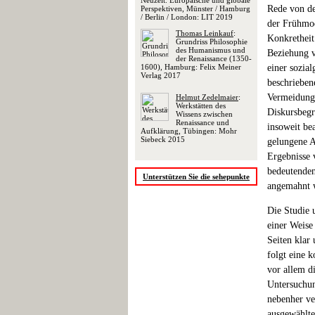
Neuzeit. Europäische und globale
Rede von de
Perspektiven, Münster / Hamburg
/ Berlin / London: LIT 2019
der Frühmod
Thomas Leinkauf
:
Konkretheit 
Grundriss Philosophie
des Humanismus und
Beziehung v
der Renaissance (1350-
1600), Hamburg: Felix Meiner
einer sozia
Verlag 2017
beschrieben
Vermeidung 
Helmut Zedelmaier
:
Werkstätten des
Diskursbegr
Wissens zwischen
Renaissance und
insoweit bea
Aufklärung, Tübingen: Mohr
Siebeck 2015
gelungene A
Ergebnisse 
bedeutenden
Unterstützen Sie die sehepunkte
angemahnt w
Die Studie 
einer Weise
Seiten klar
folgt eine 
vor allem di
Untersuchun
nebenher ve
ausgewählte