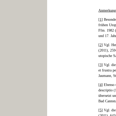
Anmerkung
[
1
] Besonde
frühen Utop
Ffm. 1982 (
und 17. Jah
[
2
] Vgl. Her
(2011), 259
utopische S
[
3
] Vgl. di
et frustra 
Jaumann, St
[
4
] Ebenso 
descriptio (
übersetzt u
Bad Cannsta
[
5
] Vgl. di
(2011), 643