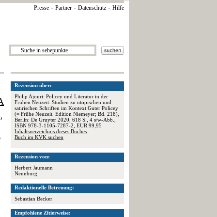
-
-
-
Presse
Partner
Datenschutz
Hilfe
Rezension über:
Philip Ajouri: Policey und Literatur in der
A
Frühen Neuzeit. Studien zu utopischen und
satirischen Schriften im Kontext Guter Policey
(= Frühe Neuzeit. Edition Niemeyer; Bd. 218),
o
Berlin: De Gruyter 2020, 618 S., 4 s/w-Abb.,
ISBN 978-3-1105-7287-2, EUR 99,95
Inhaltsverzeichnis dieses Buches
Buch im KVK suchen
e
Rezension von:
Herbert Jaumann
Neunburg
Redaktionelle Betreuung:
Sebastian Becker
Empfohlene Zitierweise: