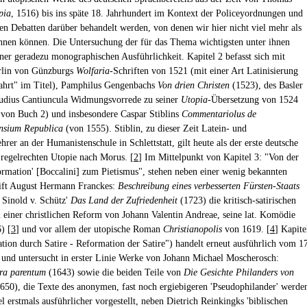
pia
, 1516) bis ins späte 18. Jahrhundert im Kontext der Policeyordnungen und
gen Debatten darüber behandelt werden, von denen wir hier nicht viel mehr als
ennen können. Die Untersuchung der für das Thema wichtigsten unter ihnen
einer geradezu monographischen Ausführlichkeit. Kapitel 2 befasst sich mit
rlin von Günzburgs
Wolfaria
-Schriften von 1521 (mit einer Art Latinisierung
ahrt" im Titel), Pamphilus Gengenbachs
Von drien Christen
(1523), des Basler
audius Cantiuncula Widmungsvorrede zu seiner
Utopia
-Übersetzung von 1524
 von Buch 2) und insbesondere Caspar Stiblins
Commentariolus de
sium Republica
(von 1555). Stiblin, zu dieser Zeit Latein- und
hrer an der Humanistenschule in Schlettstatt, gilt heute als der erste deutsche
 regelrechten Utopie nach Morus. [
2
] Im Mittelpunkt von Kapitel 3: "Von der
ormation' [Boccalini] zum Pietismus", stehen neben einer wenig bekannten
ift August Hermann Franckes:
Beschreibung eines verbesserten Fürsten-Staats
 Sinold v. Schütz'
Das Land der Zufriedenheit
(1723) die kritisch-satirischen
u einer christlichen Reform von Johann Valentin Andreae, seine lat. Komödie
) [
3
] und vor allem der utopische Roman
Christianopolis
von 1619. [
4
] Kapite
tion durch Satire - Reformation der Satire") handelt erneut ausführlich vom 1
 und untersucht in erster Linie Werke von Johann Michael Moscherosch:
ra parentum
(1643) sowie die beiden Teile von
Die Gesichte Philanders von
650), die Texte des anonymen, fast noch ergiebigeren 'Pseudophilander' werde
l erstmals ausführlicher vorgestellt, neben Dietrich Reinkingks 'biblischen