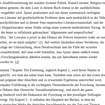
r Ausdifferenzierung der sozialen Systeme Politik, Kunst/Literatur, Religion in
erne gemeint, die dem Leser in diesem Buch einmal in der ausführlichsten
vorgeführt wird. Ajouri positioniert sich mit dieser systematisch verfolgten
on Literatur auf gesellschaftliche Probleme denn auch ausdrücklich in der Näh
lgeschichtlichen und in diesem Sinn empirischen Literaturwissenschaft, und der
e Doppelcharakter seiner Studie zeitigt einen weiteren methodischen Vorzug: di
des heute so inflationär gebrauchten "allgemeinen und unspezifischen"
iffes, "der Literatur
a priori
in den Diskurs der Policey einsortiert (oder sie nu
chtet, als sie darin aufgeht)" (2). Auf weitere Qualitäten seines Verfahrens: die
nlage der Untersuchung, ihren Detailreichtum und die Fülle der erzielten
vorausblickend, darf man wohl feststellen, dass Ajouri damit endlich einem
 Forschungsdesiderat abhelfen konnte, das seit Jahrzehnten immer wieder
orden ist. [
1
]
umfasst 7 Kapitel. Die Einleitung, zugleich Kapitel 1, wird ihrem Namen in
 gerecht, wie man das selten lesen kann. Nachdem man schon auf den ersten dre
 und prägnant über Absichten und zu erwartende Ergebnisse unterrichtet wird,
kompakte Einführung in die wichtigsten Themenbereiche der Forschung, darunt
e Debatte über Oestreichs 'Sozialdisziplinierung', und durch die ganze
g hindurch wird die Diskussion der Forschung zu den jeweiligen Teilfragen
rfolgt. Die Kapitel 2 - 6 enthalten den Hauptteil des Buches, in dem die
n utopischen Werke des deutschen Sprachbereichs aus der Zeit von Thomas