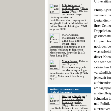
Universitäte
Julia Weitbrecht
/
Andreas Bihrer
/
Timo
Philip Ajour
Felber
(Hgg.): Die Zeit
der letzten Dinge.
vielmehr fr
Deutungsmuster und
Erzählformen des Umgangs mit
Bestandteil
Vergänglichkeit in Mittelalter und
ihrer Zeit z
Früher Neuzeit, Göttingen: V&R
unipress 2020
Doppelchara
Maria Gierlak
/
gesellschaf
Małgorzata Klentak-
Zabłocka
/
Thorsten
Utopie. Bei
Unger
(Hgg.):
nach den be
Literarische Erinnerung an den
Ersten Weltkrieg in Regionen
wechselseit
Mitteleuropas, Bruxelles [u.a.]:
Peter Lang 2017
dieser Kont
Mirna Zeman
: Reise zu
wie sehr be
den "Illyriern".
satirischen
Kroatienstereotype in
der deutschsprachigen
verständlich
Reiseliteratur und Statistik (1740-
1809), München: Oldenbourg
jederzeit f
2013
aufeinander
am tagespol
Weitere Rezensionen von
Herbert Jaumann:
an die Obrig
Wolfgang Behringer
/
folgenden J
Eric-Oliver Mader
/
Justus Nipperdey
und Politik 
(Hgg.): Konversionen
zum Katholizismus in der Frühen
alternative