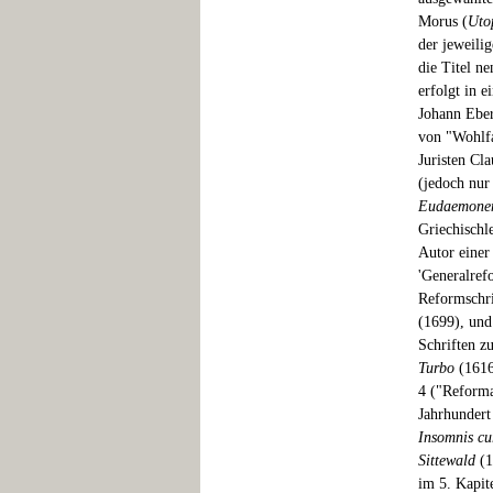
Morus (
Uto
der jeweili
die Titel n
erfolgt in 
Johann Ebe
von "Wohlf
Juristen Cl
(jedoch nur
Eudaemonen
Griechischle
Autor einer
'Generalref
Reformschr
(1699), und
Schriften z
Turbo
(1616
4 ("Reforma
Jahrhundert
Insomnis cu
Sittewald
(1
im 5. Kapite