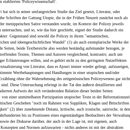
n etablierten 'Policeywissenschaft'.
i hat sich in seiner umfangreichen Studie das Ziel gesetzt, Literatur, oder
ühe Schriften der Gattung Utopie, die in der Frühen Neuzeit zunächst noch als
 der menippeischen Satire verstanden wurde, im Kontext der Policey jeweils
u untersuchen, und so, wie das hier geschieht, eignet der Studie dadurch ein
kter: Gegenstand sind sowohl die Policey in ihrem "semantischen,
tlichen und ideengeschichtlichen Wandel" (1) als auch exemplarische Werke der
de Seiten, beide Textbereiche also werden beständig aufeinander bezogen, je
treffenden Texten, Themen und Autoren vergleichend, kontrastiv, auch um
iger Erläuterungen willen, und es gehört nicht zu den geringsten Nutzeffekten
extualisierung von Literatur, dass es Ajouri immer wieder gelingt, aufzuzeigen,
stimmte Wertbehauptungen und Handlungen in einer utopischen und/oder
 Erzählung ohne die Wahrnehmung des zeitgenössischen Policeywesens gar nicht
 sind. Diese Untersuchung erbringt in der Tat den äußerst detaillierten und
undierten Aufweis der sich verändernden Relation dieser beiden Seiten
: von einer unmittelbaren Partizipation utopischer Texte in der Reformationszei
itischen Geschehen "noch im Rahmen von Suppliken, Klagen und Bittschriften
keit" (2) über zunehmende Distanz, kritische, auch ironische, satirische, in den
ahrhunderten bis zu Positionen eines eigenständigen Beobachters der Verwaltun
sowie der Diskurse darüber, der auch in der Lage ist, mit eigenen, auch
n Konzepten und Normen aufzuwarten - nichts anderes ist mit der abstrakten