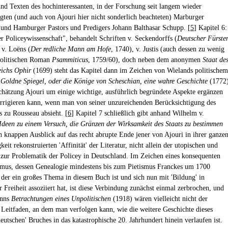
und Texten des hochinteressanten, in der Forschung seit langem wieder
igten (und auch von Ajouri hier nicht sonderlich beachteten) Marburger
 und Hamburger Pastors und Predigers Johann Balthasar Schupp. [
5
] Kapitel 6:
er Policeywissenschaft", behandelt Schriften v. Seckendorffs (
Deutscher Fürste
 v. Loëns (
Der redliche Mann am Hofe
, 1740), v. Justis (auch dessen zu wenig
politischen Roman
Psammiticus
, 1759/60), doch neben dem anonymen
Staat de
eichs Ophir
(1699) steht das Kapitel dann im Zeichen von Wielands politischem
Goldne Spiegel, oder die Könige von Scheschian, eine wahre Geschichte
(1772)
chätzung Ajouri um einige wichtige, ausführlich begründete Aspekte ergänzen
rrigieren kann, wenn man von seiner unzureichenden Berücksichtigung des
s zu Rousseau absieht. [
6
] Kapitel 7 schließlich gibt anhand Wilhelm v.
Ideen zu einem Versuch, die Gränzen der Wirksamkeit des Staats zu bestimmen
n knappen Ausblick auf das recht abrupte Ende jener von Ajouri in ihrer ganze
gkeit rekonstruierten 'Affinität' der Literatur, nicht allein der utopischen und
, zur Problematik der Policey in Deutschland. Im Zeichen eines konsequenten
smus, dessen Genealogie mindestens bis zum Pietismus Franckes um 1700
 der ein großes Thema in diesem Buch ist und sich nun mit 'Bildung' in
r Freiheit assoziiert hat, ist diese Verbindung zunächst einmal zerbrochen, und
nns
Betrachtungen eines Unpolitischen
(1918) wären vielleicht nicht der
e Leitfaden, an dem man verfolgen kann, wie die weitere Geschichte dieses
deutschen' Bruches in das katastrophische 20. Jahrhundert hinein verlaufen ist.