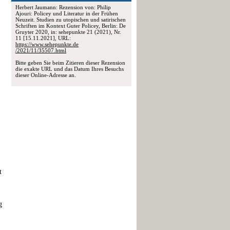
Herbert Jaumann: Rezension von: Philip
Ajouri: Policey und Literatur in der Frühen
Neuzeit. Studien zu utopischen und satirischen
Schriften im Kontext Guter Policey, Berlin: De
Gruyter 2020, in: sehepunkte 21 (2021), Nr.
11 [15.11.2021], URL:
https://www.sehepunkte.de
/2021/11/35507.html
Bitte geben Sie beim Zitieren dieser Rezension
die exakte URL und das Datum Ihres Besuchs
dieser Online-Adresse an.
t
g