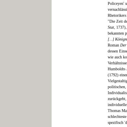
Policeyen' 
vernachläss
Rhetorikers
"Die Zeit d
Stat
, 1737),
bekannten 
[...] Königr
Roman
Der 
dessen Eins
wie auch ko
Verhältnisse
Humboldts
(1792) eine
Vielgestalti
politischen
Individuali
zurückgeht,
individuelle
Thomas Ma
schlechtest
spezifisch '