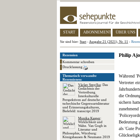
START
ABONNEMENT
ÜBER UNS
Sie sind hier:
Start
-
Ausgabe 21 (2021), Nr. 11
-
Rezen
Philip Aj
Rezension
Kommentar schreiben
Druckfassung
Thematisch verwandte
Während 'Po
Rezensionen:
Vertreter ei
Václav Smyčka
: Das
Gedächtnis der
Jahrhunderte
Vertreibung.
die Ordnung
Interkulturelle
Perspektiven auf deutsche und
sichern hat
tschechische Gegenwartsliteratur
und Erinnerungskulturen,
zunehmend a
Bielefeld: transcript 2019
'Policeyordn
Monika Kasper
:
Bedeutung g
Wirklichkeit und
Wahn. Van Gogh in
als 'Gute P
Literatur und
Philosophie, Würzburg:
Glückseligk
Königshausen & Neumann 2019