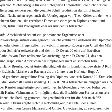
doyer von Michel Margue für eine "integrierte Diplomatik", die nicht nur die
ieferung, sondern auch die gesamte Schriftproduktion des Empfängers
 Zum Nachdenken regen auch die Überlegungen von Theo Kölzer an, der - wie
früheren Studien - die rechtliche Dimension eines jeden Diploms betont und
on, Ritual und Propaganda eher als Akzidentia betrachtet.
unde
. Abschließend sei auf einige besondere Ergebnisse oder
ionsvorschläge aufmerksam gemacht, welche etablierte Positionen der Diplomat
en oder diese infrage stellen. So weicht Francesco Roberg vom Urteil des MG
odor Schieffer teilweise ab und sieht in D Zwent 20 eine auf Betreiben
Ratbolds von Trier realisierte Neuausfertigung von D Zwent 21, das den
en und graphischen Ansprüchen des Empfängers nicht entsprochen habe. Im
u Harry Bresslau deutet Antonella Ghignoli das in London aufbewahrte D Ko I
e Erzbischofskirche von Ravenna als die ältere, vom Hofnotar Hugo A
 und graphisch ausgeführte Fassung des Diploms, wodurch Konrad II. Erzbisch
. die Grafschaft Faenza übertrug. D Ko II. 208a betrachtet sie hingegen als ein
er Kanzlei angefertigte
copia imitativa
. In Abweichung von der bisherigen
ält Karina Viehmann es für möglich, dass die Bischöfe von Parma schon sehr
dtherrliche Stellung genossen, die gewöhnlich erst für die Zeit nach 962
wird. Daraus ergebe sich die Notwendigkeit, das Urteil der älteren
 vor allem von Cesare Manaresi und Olivier Guyotjeannin, zu revidieren, die