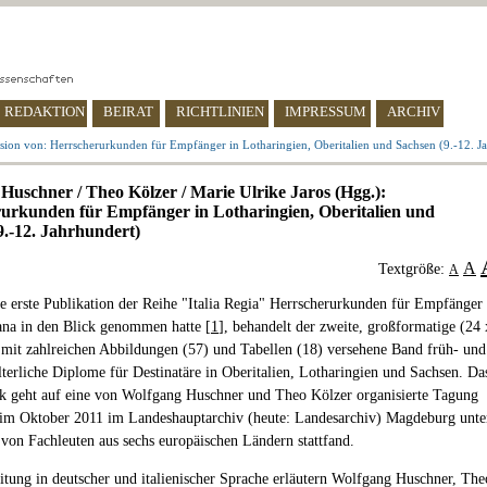
REDAKTION
BEIRAT
RICHTLINIEN
IMPRESSUM
ARCHIV
sion von: Herrscherurkunden für Empfänger in Lotharingien, Oberitalien und Sachsen (9.-12. J
Huschner / Theo Kölzer / Marie Ulrike Jaros (Hgg.):
urkunden für Empfänger in Lotharingien, Oberitalien und
9.-12. Jahrhundert)
A
Textgröße:
A
 erste Publikation der Reihe "Italia Regia" Herrscherurkunden für Empfänger
ana in den Blick genommen hatte [
1
], behandelt der zweite, großformatige (24 
mit zahlreichen Abbildungen (57) und Tabellen (18) versehene Band früh- und
lterliche Diplome für Destinatäre in Oberitalien, Lotharingien und Sachsen. Da
 geht auf eine von Wolfgang Huschner und Theo Kölzer organisierte Tagung
 im Oktober 2011 im Landeshauptarchiv (heute: Landesarchiv) Magdeburg unte
 von Fachleuten aus sechs europäischen Ländern stattfand.
eitung in deutscher und italienischer Sprache erläutern Wolfgang Huschner, The