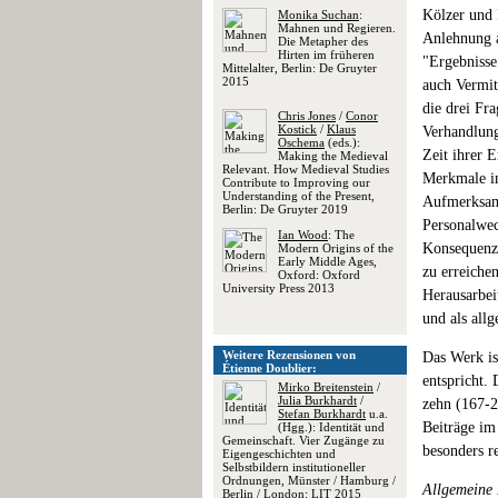
Kölzer und 
Monika Suchan
:
Mahnen und Regieren.
Anlehnung a
Die Metapher des
Hirten im früheren
"Ergebnisse
Mittelalter, Berlin: De Gruyter
2015
auch Vermit
die drei Fr
Chris Jones
/
Conor
Kostick
/
Klaus
Verhandlung
Oschema
(eds.):
Zeit ihrer 
Making the Medieval
Relevant. How Medieval Studies
Merkmale im
Contribute to Improving our
Understanding of the Present,
Aufmerksam
Berlin: De Gruyter 2019
Personalwec
Ian Wood
: The
Konsequenze
Modern Origins of the
Early Middle Ages,
zu erreichen
Oxford: Oxford
University Press 2013
Herausarbei
und als allg
Weitere Rezensionen von
Das Werk is
Étienne Doublier:
entspricht.
Mirko Breitenstein
/
Julia Burkhardt
/
zehn (167-2
Stefan Burkhardt
u.a.
Beiträge im
(Hgg.): Identität und
Gemeinschaft. Vier Zugänge zu
besonders r
Eigengeschichten und
Selbstbildern institutioneller
Ordnungen, Münster / Hamburg /
Allgemeine 
Berlin / London: LIT 2015