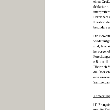
einen Großt
deklarierte
interpretier
Herrschers 
Kreation de
besonders a
Die Bewertu
wiederaufgr
sind, lässt
hervorgehob
Forschungen
z.B. auf 1
"Heinrich V
die Überschr
eine irreve
Sammelband 
Anmerkung
[
1
] Françoi
und die Tos