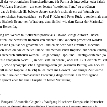
eil der vorottonischen Herrscherdiplome für Parma als interpoliert oder falsch
. Wolfgang Huschner - um einen letzten "speziellen Fund" zu erwähnen -
t das ab Heinrich III. belegte
signum speciale
nicht als ein auf Wunsch des
entwickeltes Sonderzeichen - so Paul F. Kehr und Peter Rück -, sondern als ein
s Bischofs Bruno von Würzburg, dem ähnlich wie dem Kaiser der Marienkult
m Herzen lag.
ng des Werkes fällt durchaus positiv aus. Obwohl einige Autoren Thesen
eifen, die bereits im Rahmen von anderen Publikationen präsentiert worden
 sich die Qualität der gesammelten Studien als sehr hoch einstufen. Nochmal
en seien die vielen neuen Funde und methodischen Impulse, auf denen künftig
 sicherlich aufbauen werden. Einige wenige Tipp- und Flüchtigkeitsfehler (so
1 "die anonymen
Gesta
..., in der" statt "in denen", oder auf 13 "Heinrich V" stat
.") sowie typographische Ungenauigkeiten (im gesamten Beitrag von Tock ist
ift in der Kopfzeile falsch) fallen nicht ins Gewicht. Vor einiger Zeit wurde
rsible Krise der diplomatischen Forschung diagnostiziert. Der vorliegende
spricht eher für eine Disziplin in bester Verfassung!
:
s Bougard / Antonella Ghignoli / Wolfgang Huschner: Europäische Herrscher
kana im Spiegel der urkundlichen Überlieferung = I sovrani europei e la