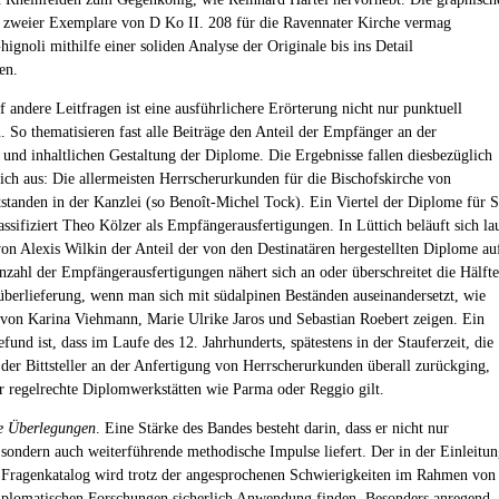
zweier Exemplare von D Ko II. 208 für die Ravennater Kirche vermag
ignoli mithilfe einer soliden Analyse der Originale bis ins Detail
en.
f andere Leitfragen ist eine ausführlichere Erörterung nicht nur punktuell
n. So thematisieren fast alle Beiträge den Anteil der Empfänger an der
 und inhaltlichen Gestaltung der Diplome. Die Ergebnisse fallen diesbezüglich
lich aus: Die allermeisten Herrscherurkunden für die Bischofskirche von
standen in der Kanzlei (so Benoît-Michel Tock). Ein Viertel der Diplome für S
ssifiziert Theo Kölzer als Empfängerausfertigungen. In Lüttich beläuft sich la
von Alexis Wilkin der Anteil der von den Destinatären hergestellten Diplome au
zahl der Empfängerausfertigungen nähert sich an oder überschreitet die Hälfte
berlieferung, wenn man sich mit südalpinen Beständen auseinandersetzt, wie
 von Karina Viehmann, Marie Ulrike Jaros und Sebastian Roebert zeigen. Ein
fund ist, dass im Laufe des 12. Jahrhunderts, spätestens in der Stauferzeit, die
 der Bittsteller an der Anfertigung von Herrscherurkunden überall zurückging,
r regelrechte Diplomwerkstätten wie Parma oder Reggio gilt.
e Überlegungen
. Eine Stärke des Bandes besteht darin, dass er nicht nur
 sondern auch weiterführende methodische Impulse liefert. Der in der Einleitu
e Fragenkatalog wird trotz der angesprochenen Schwierigkeiten im Rahmen von
iplomatischen Forschungen sicherlich Anwendung finden. Besonders anregend