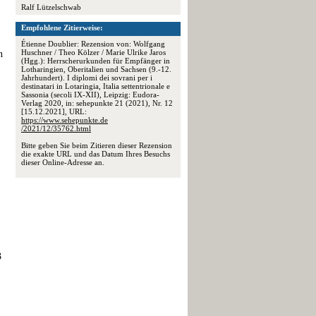
Ralf Lützelschwab
Empfohlene Zitierweise:
Étienne Doublier: Rezension von: Wolfgang
Huschner / Theo Kölzer / Marie Ulrike Jaros
n
(Hgg.): Herrscherurkunden für Empfänger in
Lotharingien, Oberitalien und Sachsen (9.-12.
Jahrhundert). I diplomi dei sovrani per i
destinatari in Lotaringia, Italia settentrionale e
Sassonia (secoli IX-XII), Leipzig: Eudora-
Verlag 2020, in: sehepunkte 21 (2021), Nr. 12
[15.12.2021], URL:
https://www.sehepunkte.de
/2021/12/35762.html
Bitte geben Sie beim Zitieren dieser Rezension
die exakte URL und das Datum Ihres Besuchs
dieser Online-Adresse an.
3