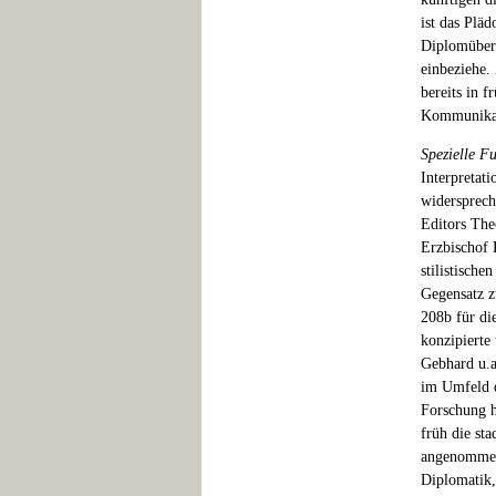
ist das Plä
Diplomüberl
einbeziehe.
bereits in 
Kommunikati
Spezielle F
Interpretat
widersprech
Editors The
Erzbischof 
stilistisch
Gegensatz z
208b für di
konzipierte
Gebhard u.a
im Umfeld d
Forschung h
früh die sta
angenommen 
Diplomatik,