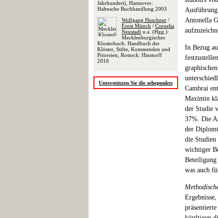
Jahrhundert), Hannover:
Hahnsche Buchhandlung 2003
Ausführung 
Antonella Gh
Wolfgang Huschner
/
Ernst Münch
/
Cornelia
aufzuzeichn
Neustadt
u.a. (Hgg.):
Mecklenburgisches
Klosterbuch. Handbuch der
In Bezug au
Klöster, Stifte, Kommenden und
Prioreien, Rostock: Hinstorff
festzustelle
2016
graphischen
unterschied
Unterstützen Sie die sehepunkte
Cambrai ent
Maximin kla
der Studie 
37%. Die An
der Diplomü
die Studien
wichtiger Be
Beteiligung
was auch fü
Methodisch
Ergebnisse,
präsentiert
künftigen d