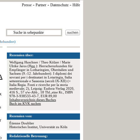
-
-
-
Presse
Partner
Datenschutz
Hilfe
ahrhundert)
Rezension über:
Wolfgang Huschner / Theo Kölzer / Marie
Ulrike Jaros (Hgg.): Herrscherurkunden für
Empfänger in Lotharingien, Oberitalien und
Sachsen (9.-12. Jahrhundert). I diplomi dei
A
sovrani per i destinatari in Lotaringia, Italia
settentrionale e Sassonia (secoli IX-XII) (=
Italia Regia. Fonti e ricerche per la storia
medievale; 2), Leipzig: Eudora-Verlag 2020,
416 S., 57 s/w-Abb., 18 Tbl.,eine Kt., ISBN
x
978-3-938533-43-7, EUR 89,00
Inhaltsverzeichnis dieses Buches
Buch im KVK suchen
s
Rezension von:
r
Étienne Doublier
Historisches Institut, Universität zu Köln
Redaktionelle Betreuung:
o