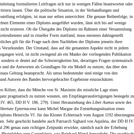
Einleitung formulierten Leitfragen sich nur in wenigen Fällen beantworten oder
rörtern lassen. Über die politische Situation, in der Verhandlungen und
stellung erfolgten, ist man nur selten unterrichtet. Die genaue Reihenfolge, in
zelnen Elemente eines Diploms ausgeführt wurden, lässt sich bis auf wenige
nicht eruieren. Ob die Übergabe des Diploms im Rahmen einer Versammlung
ottesdienstes und in ritueller Form stattfand, muss meistens dahingestellt
nliches gilt für die Frage nach dem Nachleben der Diplome jenseits ihrer
s Vorurkunden. Der Umstand, dass auf die genannten Aspekte nicht in jedem
gegangen wird, ist nicht zwingend als ein Manko der vorliegenden Publikation
, sondern er deutet auf die Schwierigkeiten hin, derartigen Fragen systematisch
 und die Antworten als Grundlagen für ein Modell zu nutzen, das über den
hinaus Geltung beansprucht. Als umso bedeutender sind einige von den
und Autoren des Bandes hervorgebrachte Ergebnisse einzuschätzen.
eo Kölzer, dass die Mönche von St. Maximin die missliche Lage eines
ganz pragmatisch zu nutzen wussten, um Empfängerausfertigungen besiegeln z
 IV. 465, DD H V. 186, 279). Unter Heranziehung des
Liber Aureus
sowie des
libertate Epternacensi
kann Michel Margue die Entstehungssituation eines
iploms Heinrichs VI. für das Kloster Echternach vom August 1192 überzeugen
ren. Sehr geschickt handelte auch Patriarch Sighard von Aquileia, der DD H IV.
d 296 genau zum richtigen Zeitpunkt erwirkte, nämlich nach der Erhebung
 Rheinfelden zum Gegenkönig, wie Reinhard Härtel hervorhebt. Die graphisch