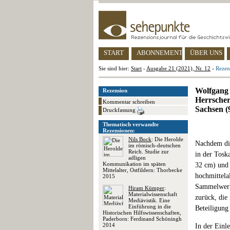
START
ABONNEMENT
ÜBER UNS
Sie sind hier:
Start
-
Ausgabe 21 (2021), Nr. 12
-
Rezen
Wolfgang 
Rezension
Herrscher
Kommentar schreiben
Sachsen (
Druckfassung
Thematisch verwandte
Rezensionen:
Nils Bock
: Die Herolde
Nachdem die
im römisch-deutschen
Reich. Studie zur
in der Tosk
adligen
Kommunikation im späten
32 cm) und 
Mittelalter, Ostfildern: Thorbecke
hochmittela
2015
Sammelwerk
Hiram Kümper
:
Materialwissenschaft
zurück, die
Mediävistik. Eine
Einführung in die
Beteiligung
Historischen Hilfswissenschaften,
Paderborn: Ferdinand Schöningh
2014
In der Einl