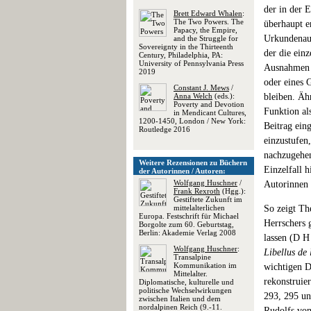
der in der 
Brett Edward Whalen
:
The Two Powers. The
überhaupt e
Papacy, the Empire,
Urkundenaus
and the Struggle for
Sovereignty in the Thirteenth
der die ein
Century, Philadelphia, PA:
University of Pennsylvania Press
Ausnahmen 
2019
oder eines G
Constant J. Mews
/
Anna Welch
(eds.):
bleiben. Äh
Poverty and Devotion
Funktion al
in Mendicant Cultures,
1200-1450, London / New York:
Beitrag ein
Routledge 2016
einzustufen
nachzugehen
Weitere Rezensionen zu Büchern
Einzelfall 
der Autorinnen / Autoren:
Wolfgang Huschner
/
Autorinnen 
Frank Rexroth
(Hgg.):
Gestiftete Zukunft im
mittelalterlichen
So zeigt Th
Europa. Festschrift für Michael
Herrschers 
Borgolte zum 60. Geburtstag,
Berlin: Akademie Verlag 2008
lassen (D H
Wolfgang Huschner
:
Libellus de 
Transalpine
Kommunikation im
wichtigen D
Mittelalter.
rekonstruie
Diplomatische, kulturelle und
politische Wechselwirkungen
293, 295 un
zwischen Italien und dem
nordalpinen Reich (9.-11.
Rudolfs von