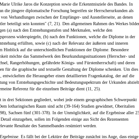
Marie Ulrike Jaros die Konzeption sowie die Erkenntnisziele des Bandes. In
n die jüngere diplomatische Forschung begreifen sie Herrscherurkunden als
 von Verhandlungen zwischen der Empfänger- und Ausstellerseite, an denen
tler beteiligt sein konnten" (7, 21). Den allgemeinen Rahmen des Werkes bilde
agen (a) nach den Entstehungsstufen und Merkmalen, welche den
sprozess widerspiegeln, (b) nach den Funktionen, welche die Diplome in der
Entstehung erfüllten, sowie (c) nach der Relevanz der äußeren und inneren
 Hinblick auf die unterschiedlichen Funktionen der Diplome. Besondere
keit möchte das Sammelwerk den Beurkundungssituationen (Herrscher- und
hsel, Rangerhöhungen, gefährdete Königs- und Fürstenherrschaft) und deren
n für die graphische und textuelle Gestaltung der Diplome schenken. Um dies
, entwickelten die Herausgeber einen detaillierten Fragenkatalog, der auf die
tung von Entstehungsgeschichte und Bedeutungsspektrum der Urkunden abzielt
emeine Referenz für die einzelnen Beiträge dient (11, 25).
t in drei Sektionen gegliedert, wobei jede einem geographischen Schwerpunkt
 Dem lotharingischen Raum sind acht (39-164) Studien gewidmet, Oberitalien
98), Sachsen fünf (301-378). In der Unmöglichkeit, auf die Ergebnisse aller 2
 Detail einzugehen, sollen im Folgenden einige aus Sicht des Rezensenten
elevante Resultate des Sammelbandes resümiert werden.
Ergebnisse
. Es fällt bei der Lektüre der Beiträge zunächst ins Auge, dass einige