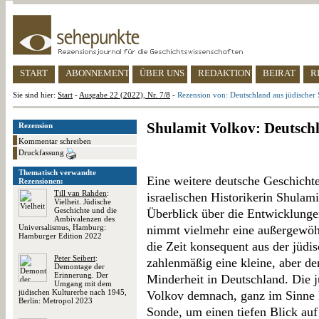
START
ABONNEMENT
ÜBER UNS
REDAKTION
BEIRAT
R
Sie sind hier:
Start
-
Ausgabe 22 (2022), Nr. 7/8
-
Rezension von: Deutschland aus jüdischer 
Shulamit Volkov: Deutschl
Rezension
Kommentar schreiben
Druckfassung
Thematisch verwandte
Eine weitere deutsche Geschicht
Rezensionen:
Till van Rahden
:
israelischen Historikerin Shulami
Vielheit. Jüdische
Geschichte und die
Überblick über die Entwicklungen
Ambivalenzen des
Universalismus, Hamburg:
nimmt vielmehr eine außergewöhn
Hamburger Edition 2022
die Zeit konsequent aus der jüdi
Peter Seibert
:
zahlenmäßig eine kleine, aber de
Demontage der
Erinnerung. Der
Minderheit in Deutschland. Die j
Umgang mit dem
jüdischen Kulturerbe nach 1945,
Volkov demnach, ganz im Sinne D
Berlin: Metropol 2023
Sonde, um einen tiefen Blick auf