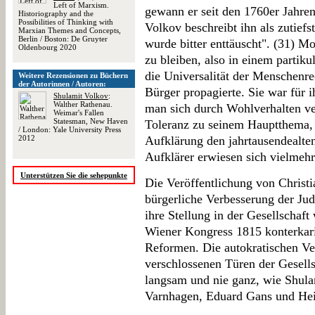
Left of Marxism.
gewann er seit den 1760er Jahr
Historiography and the
Possibilities of Thinking with
Volkov beschreibt ihn als zutiefs
Marxian Themes and Concepts,
Berlin / Boston: De Gruyter
wurde bitter enttäuscht". (31) M
Oldenbourg 2020
zu bleiben, also in einem partik
die Universalität der Menschenre
Weitere Rezensionen zu Büchern
der Autorinnen / Autoren:
Bürger propagierte. Sie war für i
Shulamit Volkov
:
Walther Rathenau.
man sich durch Wohlverhalten ve
Weimar's Fallen
Statesman, New Haven
Toleranz zu seinem Hauptthema, 
/ London: Yale University Press
2012
Aufklärung den jahrtausendealte
Aufklärer erwiesen sich vielmehr
Unterstützen Sie die sehepunkte
Die Veröffentlichung von Chris
bürgerliche Verbesserung der Jud
ihre Stellung in der Gesellschaf
Wiener Kongress 1815 konterkari
Reformen. Die autokratischen Ver
verschlossenen Türen der Gesells
langsam und nie ganz, wie Shula
Varnhagen, Eduard Gans und Hein