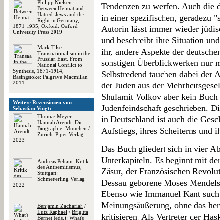
Philipp Nielsen
:
Tendenzen zu werfen. Auch die d
Between Heimat and
Hatred. Jews and the
in einer spezifischen, geradezu "
Right in Germany,
1871-1935, Oxford: Oxford
Autorin lässt immer wieder jüdi
University Press 2019
und beschreibt ihre Situation und
Mark Tilse
:
ihr, andere Aspekte der deutschen
Transnationalism in the
Prussian East. From
sonstigen Überblickwerken nur m
National Conflict to
Synthesis, 1871-1914,
Selbstredend tauchen dabei der 
Basingstoke: Palgrave Macmillan
2011
der Juden aus der Mehrheitsgese
Shulamit Volkov aber kein Buch 
Weitere Rezensionen von
Judenfeindschaft geschrieben. D
Sebastian Voigt:
Thomas Meyer
:
in Deutschland ist auch die Gesc
Hannah Arendt. Die
Biographie, München /
Aufstiegs, ihres Scheiterns und 
Zürich: Piper Verlag
2023
Das Buch gliedert sich in vier Ab
Unterkapiteln. Es beginnt mit de
Andreas Peham
: Kritik
des Antisemitismus,
Zäsur, der Französischen Revolut
Stuttgart:
Schmetterling Verlag
Dessau geborene Moses Mendelsso
2022
Ebenso wie Immanuel Kant suchte
Meinungsäußerung, ohne das her
Benjamin Zachariah
/
Lutz Raphael
/
Brigitta
kritisieren. Als Vertreter der Ha
Bernet
(eds.): What's