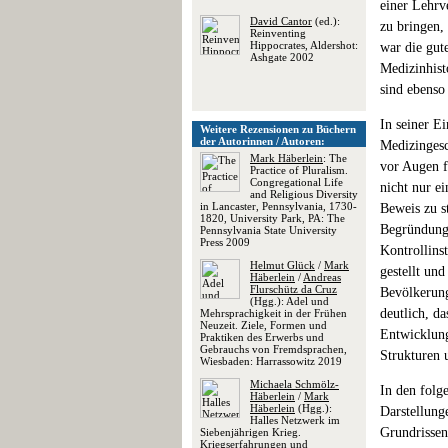
einer Lehrv
David Cantor
(ed.):
zu bringen,
Reinventing
Hippocrates, Aldershot:
war die gu
Ashgate 2002
Medizinhist
sind ebenso
In seiner E
Weitere Rezensionen zu Büchern
der Autorinnen / Autoren:
Medizingesc
Mark Häberlein
: The
vor Augen f
Practice of Pluralism.
Congregational Life
nicht nur e
and Religious Diversity
in Lancaster, Pennsylvania, 1730-
Beweis zu s
1820, University Park, PA: The
Begründung
Pennsylvania State University
Press 2009
Kontrollins
Helmut Glück
/
Mark
gestellt un
Häberlein
/
Andreas
Flurschütz da Cruz
Bevölkerung
(Hgg.): Adel und
deutlich, da
Mehrsprachigkeit in der Frühen
Neuzeit. Ziele, Formen und
Entwicklung
Praktiken des Erwerbs und
Gebrauchs von Fremdsprachen,
Strukturen 
Wiesbaden: Harrassowitz 2019
Michaela Schmölz-
In den folg
Häberlein
/
Mark
Häberlein
(Hgg.):
Darstellung
Halles Netzwerk im
Grundrissen
Siebenjährigen Krieg.
Kriegserfahrungen und