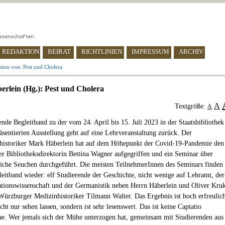
REDAKTION
BEIRAT
RICHTLINIEN
IMPRESSUM
ARCHIV
sion von: Pest und Cholera
rlein (Hg.): Pest und Cholera
A
Textgröße:
A
ende Begleitband zu der vom 24. April bis 15. Juli 2023 in der Staatsbibliothek
sentierten Ausstellung geht auf eine Lehrveranstaltung zurück. Der
historiker Mark Häberlein hat auf dem Höhepunkt der Covid-19-Pandemie den
er Bibliotheksdirektorin Bettina Wagner aufgegriffen und ein Seminar über
liche Seuchen durchgeführt. Die meisten TeilnehmerInnen des Seminars finden
leitband wieder: elf Studierende der Geschichte, nicht wenige auf Lehramt, der
onswissenschaft und der Germanistik neben Herrn Häberlein und Oliver Kru
ürzburger Medizinhistoriker Tilmann Walter. Das Ergebnis ist hoch erfreulic
cht nur sehen lassen, sondern ist sehr lesenswert. Das ist keine Captatio
ae. Wer jemals sich der Mühe unterzogen hat, gemeinsam mit Studierenden aus