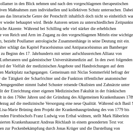
ollamer in den Blick nehmen und nach den vorgeschlagenen therapeutischen
iven Maßnahmen zum individuellen und kollektiven Schutz untersuchen. Dabei
dass das literarische Genre der Pestschrift inhaltlich doch nicht so einheitlich wa
r wieder behauptet wird. Beide Autoren setzen zu unterschiedlichen Zeitpunkt
iche Akzente. Während bei Schilling sehr viel stärker die erheblichen
e von Reich und Arm im Zugang zu den vorgeschlagenen Mitteln eine wichtige
en, bezieht Poullamer astrologische Zusammenhänge in seine Deutung mit ein.
ter schlägt das Kapitel Paracelsismus und Antiparacelsismus am Bamberger
 zu Beginn des 17. Jahrhunderts mit seiner aufschlussreichen Allianz von
Lutheranern und galenistischer Universitätsmedizin auf. In den zwei folgenden
ird der Vielfalt der medizinischen Angebote und Handreichungen auf dem
en Marktplatz nachgegangen. Gemeinsam mit Niclas Sommerfeld befragt der
 die Tätigkeit der Scharfrichter und die Funktion öffentlicher anatomischer
Demgegenüber nimmt Isabel Schuster reisende Okulisten und Zahnärzte unter
it der Einrichtung einer eigenen Medizinischen Fakultät in der fränkischen
dt in den 1760er Jahren und der Gründung des Allgemeinen Krankenhauses 178
 Bezug auf die medizinische Versorgung eine neue Qualität. Während sich Basil 
Lisa-Marie Brüning dem Projekt der Krankenhausgründung des von 1779 bis
enden Fürstbischofs Franz Ludwig von Erthal widmen, stellt Mark Häberlein
erten Krankenhausarzt Andreas Röchlaub in einem gesonderten Text vor.
en zur Pockenbekämpfung durch Jonas Krüger und die Darstellung von