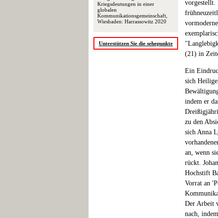
vorgestellt
Kriegsdeutungen in einer
globalen
frühneuzeit
Kommunikationsgemeinschaft,
Wiesbaden: Harrassowitz 2020
vormoderne
exemplarisc
"Langlebigk
Unterstützen Sie die sehepunkte
(21) in Zei
Ein Eindru
sich Heilig
Bewältigung
indem er d
Dreißigjähr
zu den Absi
sich Anna L
vorhandenen
an, wenn si
rückt. Johan
Hochstift B
Vorrat an 'P
Kommunikati
Der Arbeit 
nach, indem