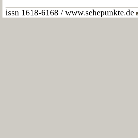
issn 1618-6168 / www.sehepunkte.de