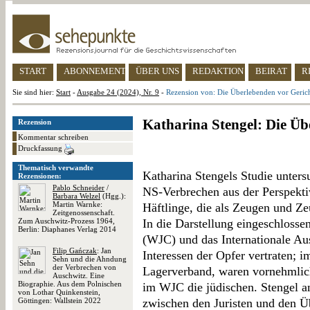
START
ABONNEMENT
ÜBER UNS
REDAKTION
BEIRAT
R
Sie sind hier:
Start
-
Ausgabe 24 (2024), Nr. 9
-
Rezension von: Die Überlebenden vor Geric
Katharina Stengel: Die Üb
Rezension
Kommentar schreiben
Druckfassung
Thematisch verwandte
Katharina Stengels Studie unters
Rezensionen:
Pablo Schneider
/
NS-Verbrechen aus der Perspekti
Barbara Welzel
(Hgg.):
Martin Warnke:
Häftlinge, die als Zeugen und Ze
Zeitgenossenschaft.
Zum Auschwitz-Prozess 1964,
In die Darstellung eingeschlosse
Berlin: Diaphanes Verlag 2014
(WJC) und das Internationale Au
Filip Gańczak
: Jan
Interessen der Opfer vertraten; 
Sehn und die Ahndung
der Verbrechen von
Lagerverband, waren vornehmlich 
Auschwitz. Eine
Biographie. Aus dem Polnischen
im WJC die jüdischen. Stengel an
von Lothar Quinkenstein,
Göttingen: Wallstein 2022
zwischen den Juristen und den Ü