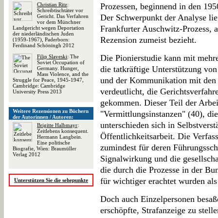
Christian Ritz
:
Prozessen, beginnend in den 1950
Schreibtischtäter vor
Der Schwerpunkt der Analyse lieg
Gericht. Das Verfahren
vor dem Münchner
Frankfurter Auschwitz-Prozess, a
Landgericht wegen Deportation
der niederländischen Juden
Rezension zumeist bezieht.
(1959-1967), Paderborn:
Ferdinand Schöningh 2012
Die Pionierstudie kann mit meh
Filip Slaveski
: The
Soviet Occupation of
die tatkräftige Unterstützung v
Germany. Hunger,
Mass Violence, and the
und der Kommunikation mit den 
Struggle for Peace, 1945-1947,
Cambridge: Cambridge
verdeutlicht, die Gerichtsverfahr
University Press 2013
gekommen. Dieser Teil der Arbei
Weitere Rezensionen zu Büchern
"Vermittlungsinstanzen" (40), die
der Autorinnen / Autoren:
unterschieden sich in Selbstverst
Brigitte Halbmayr
:
Zeitlebens konsequent.
Öffentlichkeitsarbeit. Die Verfas
Hermann Langbein.
Eine politische
zumindest für deren Führungsschi
Biografie, Wien: Braumüller
Verlag 2012
Signalwirkung und die gesellsch
die durch die Prozesse in der Bu
für wichtiger erachtet wurden als
Unterstützen Sie die sehepunkte
Doch auch Einzelpersonen besa
erschöpfte, Strafanzeige zu stelle