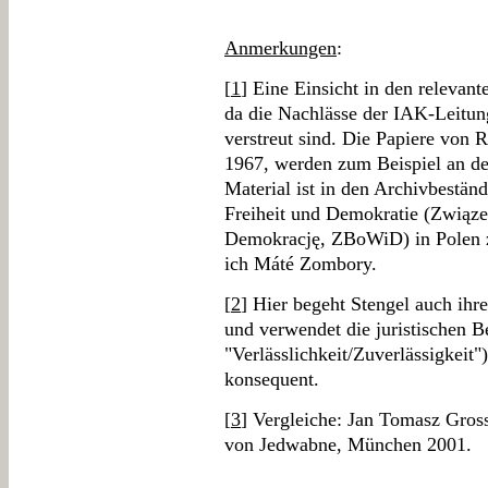
Anmerkungen
:
[
1
] Eine Einsicht in den relevan
da die Nachlässe der IAK-Leitun
verstreut sind. Die Papiere von 
1967, werden zum Beispiel an der
Material ist in den Archivbestän
Freiheit und Demokratie (Związ
Demokrację, ZBoWiD) in Polen z
ich Máté Zombory.
[
2
] Hier begeht Stengel auch ihr
und verwendet die juristischen B
"Verlässlichkeit/Zuverlässigkeit
konsequent.
[
3
] Vergleiche: Jan Tomasz Gros
von Jedwabne, München 2001.