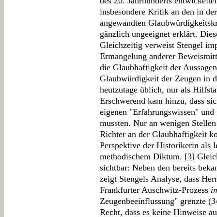
des 20. Jahrhunderts entwickelten
insbesondere Kritik an den in de
angewandten Glaubwürdigkeitskrit
gänzlich ungeeignet erklärt. Diese
Gleichzeitig verweist Stengel imp
Ermangelung anderer Beweismitte
die Glaubhaftigkeit der Aussagen
Glaubwürdigkeit der Zeugen in d
heutzutage üblich, nur als Hilfs
Erschwerend kam hinzu, dass sic
eigenen "Erfahrungswissen" und "
mussten. Nur an wenigen Stellen 
Richter an der Glaubhaftigkeit k
Perspektive der Historikerin als 
methodischem Diktum. [
3
] Gleic
sichtbar: Neben den bereits bek
zeigt Stengels Analyse, dass He
Frankfurter Auschwitz-Prozess
i
Zeugenbeeinflussung" grenzte (34
Recht, dass es keine Hinweise a