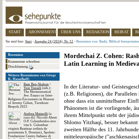
START
ABONNEMENT
ÜBER UNS
REDAKTION
BEIRAT
R
Sie sind hier:
Start
-
Ausgabe 24 (2024), Nr. 12
-
Rezension von: Rashi, Biblical Interpretat
Mordechai Z. Cohen: Rashi,
Rezension
Kommentar schreiben
Latin Learning in Mediev
Druckfassung
Weitere Rezensionen von Görge
K. Hasselhoff:
Ram Ben-Shalom
/
In der Literatur- und Geistesgesc
Yosi Yisraeli
(eds.):
The Hermeneutical
(z.B. Religionen), die Parallelen
Jew. Essays on Inter-
Religious Encounters in Honour
ohne dass ein unmittelbarer Einf
of Jeremy Cohen, Turnhout:
Brepols 2025
Phänomen ist die vorliegende, äu
Andrea Maiarelli
(a
ihrem Mittelpunkt steht der jüd
cura di): Niccolò Alessi
O.P. Columbeidos sive
Shlomo Yitzhaqi, besser bekannt
vita b. Columbae
zweiten Hälfte des 11. Jahrhunder
virginis Reatinae ordinis de
poenitentia S. Dominici, Spoleto:
mitteleuropäische ("aschkenasis
Fondazione Centro Italiano di