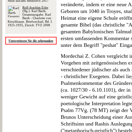
Studi sull'alto Medioevo 2017
veränderte, indem er eine neue Ar
Rolf-Joachim Erler
Geboren um 1040 in Troyes, studi
(Hg.): Karl Barth.
Gesamtausgabe. Karl
Heimat eine eigene Schule eröff
Barth - Charlotte von
Kirschbaum. Briefwechsel. Bd. I.
gesamte Bibel (das christliche "
1925-1935, Zürich: TVZ 2008
gesamten Babylonischen Talmud g
ersten umfassenden Kommentar s
Unterstützen Sie die sehepunkte
unter dem Begriff "peshat" Einga
Mordechai Z. Cohen vergleicht i
Vorgehen mit zeitgenössischen 
verschiedener jüdischer als auch
- christlicher Exegeten. Dabei li
Psalmenkommentar des Gründers
(ca. 1027/30 - 6.10.1101), der i
weniger Gewicht auf eine geistli
poetologische Interpretation leg
Psalm 77Vg. (78 MT) zeigt der V
Brunos Unterscheidung einer Au
Schriftsinn und Rashis Auslegu
("metaphorisch-geistlich") beste