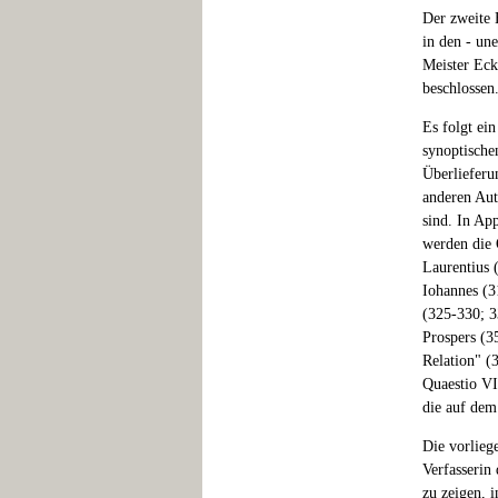
Der zweite 
in den - un
Meister Eck
beschlossen
Es folgt ei
synoptische
Überlieferu
anderen Aut
sind. In Ap
werden die 
Laurentius 
Iohannes (3
(325-330; 3
Prospers (3
Relation" (
Quaestio VI
die auf dem
Die vorlieg
Verfasserin
zu zeigen, i