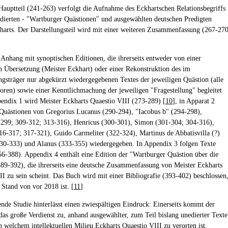
Hauptteil (241-263) verfolgt die Aufnahme des Eckhartschen Relationsbegriffs
edierten - "Wartburger Quästionen" und ausgewählten deutschen Predigten
harts. Der Darstellungsteil wird mit einer weiteren Zusammenfassung (267-27
.
n Anhang mit synoptischen Editionen, die ihrerseits entweder von einer
n Übersetzung (Meister Eckhart) oder einer Rekonstruktion des im
ngsträger nur abgekürzt wiedergegebenen Textes der jeweiligen Quästion (alle
oren) sowie einer Kenntlichmachung der jeweiligen "Fragestellung" begleitet
pendix 1 wird Meister Eckharts Quaestio VIII (273-289) [
10
], in Apparat 2
Quästionen von Gregorius Lucanus (290-294), "Iacobus b" (294-298),
(299; 309-312; 313-316), Henricus (300-301), Simon (301-304; 304-316),
16-317; 317-321), Guido Carmeliter (322-324), Martinus de Abbatisvilla (?)
30-333) und Alanus (333-355) wiedergegeben. In Appendix 3 folgen Texte
56-388). Appendix 4 enthält eine Edition der "Wartburger Quästion über die
389-392), die ihrerseits eine deutsche Zusammenfassung von Meister Eckharts
II zu sein scheint. Das Buch wird mit einer Bibliografie (393-402) beschlossen
 Stand von vor 2018 ist. [
11
]
ende Studie hinterlässt einen zwiespältigen Eindruck: Einerseits kommt der
 das große Verdienst zu, anhand ausgewählter, zum Teil bislang unedierter Texte
n welchem intellektuellen Milieu Eckharts Quaestio VIII zu verorten ist.