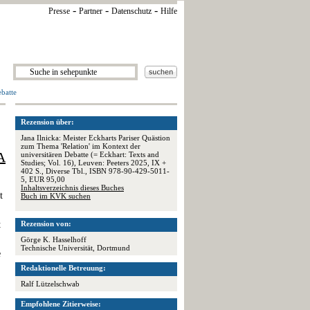
-
-
-
Presse
Partner
Datenschutz
Hilfe
ebatte
Rezension über:
Jana Ilnicka: Meister Eckharts Pariser Quästion
zum Thema 'Relation' im Kontext der
A
universitären Debatte (= Eckhart: Texts and
Studies; Vol. 16), Leuven: Peeters 2025, IX +
402 S., Diverse Tbl., ISBN 978-90-429-5011-
5, EUR 95,00
Inhaltsverzeichnis dieses Buches
t
Buch im KVK suchen
t
Rezension von:
Görge K. Hasselhoff
Technische Universität, Dortmund
e
Redaktionelle Betreuung:
Ralf Lützelschwab
Empfohlene Zitierweise: