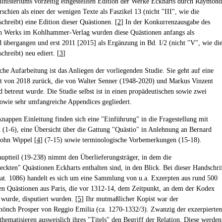
nisteriums vorzeitig eingestellten Edition der Werke Eckharts durch Raymond
schien als einer der wenigen Texte als Faszikel 13 (nicht "III", wie die
schreibt) eine Edition dieser Quästionen. [
2
] In der Konkurrenzausgabe des
n Werks im Kohlhammer-Verlag wurden diese Quästionen anfangs als
 übergangen und erst 2011 [2015] als Ergänzung in Bd. I/2 (nicht "V", wie di
schreibt) neu ediert. [
3
]
iche Aufarbeitung ist das Anliegen der vorliegenden Studie. Sie geht auf eine
t von 2018 zurück, die von Walter Senner (1948-2020) und Markus Vinzent
d betreut wurde. Die Studie selbst ist in einen propädeutischen sowie zwei
sowie sehr umfangreiche Appendices gegliedert.
 knappen Einleitung finden sich eine "Einführung" in die Fragestellung mit
(1-6), eine Übersicht über die Gattung "Quästio" in Anlehnung an Bernard
ohn Wippel [
4
] (7-15) sowie terminologische Vorbemerkungen (15-18).
auptteil (19-238) nimmt den Überlieferungsträger, in dem die
eckten" Quästionen Eckharts enthalten sind, in den Blick. Bei dieser Handschri
lat. 1086) handelt es sich um eine Sammlung von u.a. Exzerpten aus rund 500
n Quästionen aus Paris, die vor 1312-14, dem Zeitpunkt, an dem der Kodex
 wurde, disputiert wurden. [
5
] Ihr mutmaßlicher Kopist war der
önch Prosper von Reggio Emilia (ca. 1270-1332/3). Zwanzig der exzerpierten
thematisieren ausweislich ihres "Titels" den Begriff der Relation. Diese werden