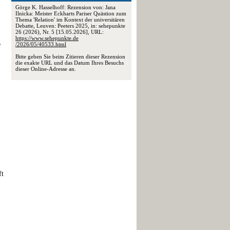
Görge K. Hasselhoff: Rezension von: Jana
Ilnicka: Meister Eckharts Pariser Quästion zum
Thema 'Relation' im Kontext der universitären
Debatte, Leuven: Peeters 2025, in: sehepunkte
26 (2026), Nr. 5 [15.05.2026], URL:
https://www.sehepunkte.de
e
/2026/05/40533.html
Bitte geben Sie beim Zitieren dieser Rezension
die exakte URL und das Datum Ihres Besuchs
dieser Online-Adresse an.
ft