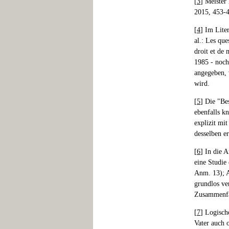
[
3
] Meister
2015, 453-
[
4
] Im Lite
al.: Les que
droit et de
1985 - noch
angegeben, 
wird.
[
5
] Die "Be
ebenfalls k
explizit mi
desselben e
[
6
] In die 
eine Studie 
Anm. 13); A
grundlos ve
Zusammenfas
[
7
] Logisch
Vater auch 