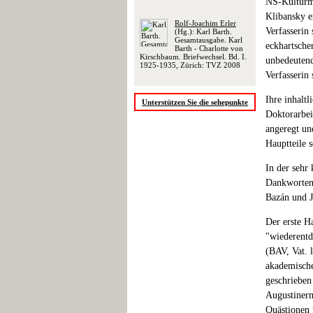
NS-Kulturmi
Klibansky er
Rolf-Joachim Erler
Verfasserin 
(Hg.): Karl Barth.
Gesamtausgabe. Karl
eckhartsche
Barth - Charlotte von
Kirschbaum. Briefwechsel. Bd. I.
unbedeutend
1925-1935, Zürich: TVZ 2008
Verfasserin 
Ihre inhaltl
Unterstützen Sie die sehepunkte
Doktorarbei
angeregt un
Hauptteile 
In der sehr
Dankworten 
Bazán und J
Der erste H
"wiederentd
(BAV, Vat. 
akademische
geschrieben
Augustinerm
Quästionen 