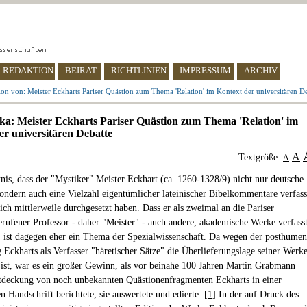
REDAKTION
BEIRAT
RICHTLINIEN
IMPRESSUM
ARCHIV
on von: Meister Eckharts Pariser Quästion zum Thema 'Relation' im Kontext der universitären D
cka: Meister Eckharts Pariser Quästion zum Thema 'Relation' im
er universitären Debatte
A
Textgröße:
A
nis, dass der "Mystiker" Meister Eckhart (ca. 1260-1328/9) nicht nur deutsche
sondern auch eine Vielzahl eigentümlicher lateinischer Bibelkommentare verfass
sich mittlerweile durchgesetzt haben. Dass er als zweimal an die Pariser
rufener Professor - daher "Meister" - auch andere, akademische Werke verfass
 ist dagegen eher ein Thema der Spezialwissenschaft. Da wegen der posthumen
g Eckharts als Verfasser "häretischer Sätze" die Überlieferungslage seiner Werk
 ist, war es ein großer Gewinn, als vor beinahe 100 Jahren Martin Grabmann
tdeckung von noch unbekannten Quästionenfragmenten Eckharts in einer
n Handschrift berichtete, sie auswertete und edierte. [
1
] In der auf Druck des