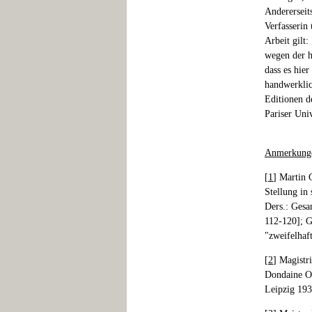
Andererseit
Verfasserin 
Arbeit gilt
wegen der h
dass es hie
handwerklic
Editionen d
Pariser Uni
Anmerkung
[
1
] Martin 
Stellung in
Ders.: Ges
112-120]; G
"zweifelhaft
[
2
] Magistri
Dondaine O.
Leipzig 193