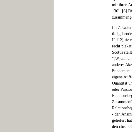
mit ihren Au
136). [
6
] D
zusammengef
Im 7. Unter
titelgebend
II.112) sie 
recht plaka
Scotus stellt
"[W]enn ein
anderes Akzi
Fundament d
eigene Auff
Quantität un
oder Passion
Relationsbe
Zusammenfas
Relationsbe
- den Ansche
geliefert h
den chronolo