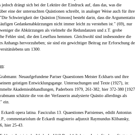
s jedoch drängt sich bei der Lektüre der Eindruck auf, dass das, was die
über eine der untersuchten Quästionen schreibt, in analoger Weise auch für ihre
: "Die Schwierigkeit der Quästion [Simons] besteht darin, dass die Argumentati
äufigen Gedankenabkürzungen nicht immer leicht zu verstehen ist." (69), nur
r weniger die Abkürzungen als vielmehr die Redundanzen und z.T. grobe
he Fehler sind, die den Lesefluss hemmen. Gleichwohl sind insbesondere die
es Anhangs hervorzuheben; sie sind ein gewichtiger Beitrag zur Erforschung de
versitätslebens um 1300.
en
:
Grabmann: Neuaufgefundene Pariser Quaestionen Meister Eckharts und ihre
 seinem geistigen Entwicklungsgange. Untersuchungen und Texte (1927), in:
ammelte Akademieabhandlungen, Paderborn 1979, 261-382, hier 372-380 [1927
rabmann schätzte die von der Verfasserin analysierte Quästio allerdings als
" ein.
 Eckardi opera latina. Fasciculus 13. Quaestiones Parisienses, edidit Antonius
P., commentariolum de Eckardi magisterio adjunxit Raymundus Klibansky,
6, hier 25-43.