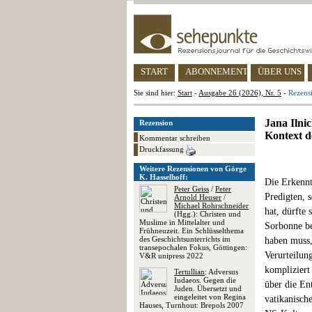
START
ABONNEMENT
ÜBER UNS
Sie sind hier:
Start
-
Ausgabe 26 (2026), Nr. 5
-
Rezensi
Jana Ilni
Rezension
Kontext d
Kommentar schreiben
Druckfassung
Weitere Rezensionen von Görge
K. Hasselhoff:
Die Erkennt
Peter Geiss
/
Peter
Predigten, 
Arnold Heuser
/
Michael Rohrschneider
hat, dürfte 
(Hgg.): Christen und
Muslime in Mittelalter und
Sorbonne be
Frühneuzeit. Ein Schlüsselthema
des Geschichtsunterrichts im
haben muss,
transepochalen Fokus, Göttingen:
Verurteilun
V&R unipress 2022
kompliziert
Tertullian
: Adversus
Iudaeos. Gegen die
über die En
Juden. Übersetzt und
eingeleitet von Regina
vatikanische
Hauses, Turnhout: Brepols 2007