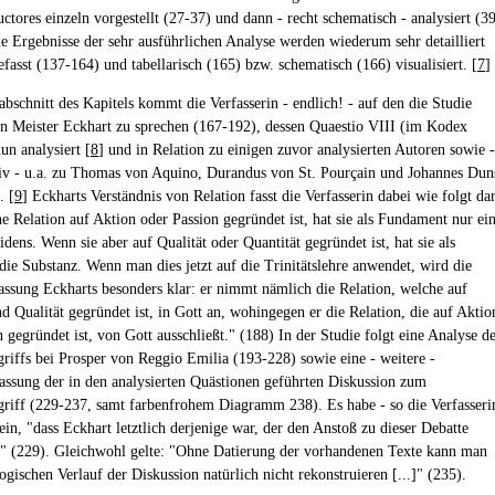
ctores einzeln vorgestellt (27-37) und dann - recht schematisch - analysiert (3
ie Ergebnisse der sehr ausführlichen Analyse werden wiederum sehr detailliert
asst (137-164) und tabellarisch (165) bzw. schematisch (166) visualisiert. [
7
]
abschnitt des Kapitels kommt die Verfasserin - endlich! - auf den die Studie
en Meister Eckhart zu sprechen (167-192), dessen Quaestio VIII (im Kodex
nun analysiert [
8
] und in Relation zu einigen zuvor analysierten Autoren sowie -
tiv - u.a. zu Thomas von Aquino, Durandus von St. Pourçain und Johannes Dun
. [
9
] Eckharts Verständnis von Relation fasst die Verfasserin dabei wie folgt dar
e Relation auf Aktion oder Passion gegründet ist, hat sie als Fundament nur ei
dens. Wenn sie aber auf Qualität oder Quantität gegründet ist, hat sie als
ie Substanz. Wenn man dies jetzt auf die Trinitätslehre anwendet, wird die
assung Eckharts besonders klar: er nimmt nämlich die Relation, welche auf
d Qualität gegründet ist, in Gott an, wohingegen er die Relation, die auf Aktio
 gegründet ist, von Gott ausschließt." (188) In der Studie folgt eine Analyse d
griffs bei Prosper von Reggio Emilia (193-228) sowie eine - weitere -
sung der in den analysierten Quästionen geführten Diskussion zum
griff (229-237, samt farbenfrohem Diagramm 238). Es habe - so die Verfasseri
in, "dass Eckhart letztlich derjenige war, der den Anstoß zu dieser Debatte
at" (229). Gleichwohl gelte: "Ohne Datierung der vorhandenen Texte kann man
gischen Verlauf der Diskussion natürlich nicht rekonstruieren [...]" (235).