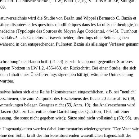
 Eckhart: Lateinische Werke [= LW] Band 1,2, hg. v. Loris Sturlese, Stuttgart
469.
raturverzeichnis wird die Studie von Bazán und Wippel (Bernardo C. Bazán et
stions disputées et les questions quodlibétiques dans les facultés de théologie, d
 medecine (Typologie des Sources du Moyen Âge Occidental, 44-45), Turnhout
 verkürzt! - als Gemeinschaftswerk beider, allerdings ohne Seitenangaben
während in den entsprechenden Fußnoten Bazán als alleiniger Verfasser genann
schreibung" der Handschrift (21-23) ist sehr knapp und gegenüber Sturleses
nappen Notizen in LW I,2, 456-460, ein Rückschritt. Bei einer Studie, die sich
t dem Inhalt eines Überlieferungsträgers beschäftigt, wäre eine Untersuchung
rwartbar.
Analyse haben sich eine Reihe Inkonsistenzen eingeschlichen, z.B. sei "neulich"
erschienen, die zum Zeitpunkt des Erscheinens des Buchs 20 Jahre alt ist (49,
nmerkungen belegen Gesagtes nicht (53, Anm. 19); das Analyseschema wird
rlassen (62f. zu Laurentius ohne Darstellung der Quästion; 116f. mit einer
sung, die sonst nicht gegeben wird); Sätze sind nicht vollständig (69; 98), us
e Ungenauigkeiten werden dabei kommentarlos wiedergegeben: "Der Vater wär
ohne den Sohn, kraft der ihn konstituierenden wesentlichen Eigenschaft der