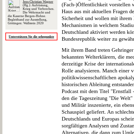
Jens-Christian Wagner
(Fach-)Öffentlichkeit vorstellen 
(Hg.): Aufrüstung,
Krieg und Verbrechen.
Haus aus mit aktuellen Fragen de
Die Wehrmacht und
die Kaserne Bergen-Hohne.
Sicherheit und wollen mit ihrem
Begleitband zur Ausstellung,
Göttingen: Wallstein 2020
Mechanismen in welchem Stadium 
Deutschland aktiviert werden kön
Unterstützen Sie die sehepunkte
Bundesrepublik weiter zu gewähr
Mit ihrem Band treten Gehringer
bekannten Welterklärern, die me
derzeitige Krise der internationa
Rolle analysieren. Manch einer vo
politikwissenschaftlichen apokal
historischen Ableitung entstanden
Podcast mit dem Titel "Ernstfall
den die Tageszeitung "Die Welt"
und Militär inszenierte, ein eben
Schauspiel geliefert. An schlecht
Deutschlands und Europas schein
sorgfältigen Analysen und Zusta
Alternativen, die dann zum Umlen