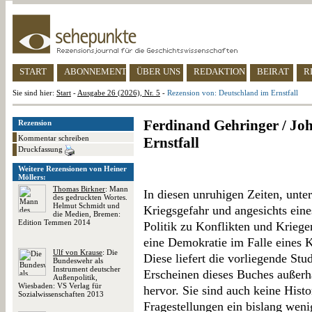
START
ABONNEMENT
ÜBER UNS
REDAKTION
BEIRAT
R
Sie sind hier:
Start
-
Ausgabe 26 (2026), Nr. 5
-
Rezension von: Deutschland im Ernstfall
Ferdinand Gehringer / Joh
Rezension
Kommentar schreiben
Ernstfall
Druckfassung
Weitere Rezensionen von Heiner
Möllers:
Thomas Birkner
: Mann
In diesen unruhigen Zeiten, unter
des gedruckten Wortes.
Helmut Schmidt und
Kriegsgefahr und angesichts eine
die Medien, Bremen:
Edition Temmen 2014
Politik zu Konflikten und Kriege
eine Demokratie im Falle eines 
Ulf von Krause
: Die
Diese liefert die vorliegende Stu
Bundeswehr als
Instrument deutscher
Erscheinen dieses Buches außerha
Außenpolitik,
Wiesbaden: VS Verlag für
hervor. Sie sind auch keine Hist
Sozialwissenschaften 2013
Fragestellungen ein bislang weni