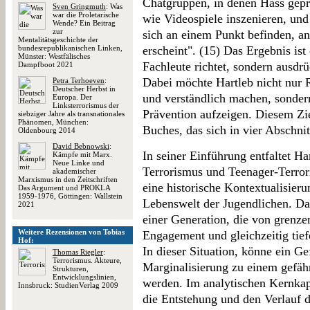
Chatgruppen, in denen Hass gepre
Sven Gringmuth
: Was
war die Proletarische
wie Videospiele inszenieren, und
Wende? Ein Beitrag
zur
sich an einem Punkt befinden, a
Mentalitätsgeschichte der
bundesrepublikanischen Linken,
erscheint". (15) Das Ergebnis ist
Münster: Westfälisches
Fachleute richtet, sondern ausdrü
Dampfboot 2021
Dabei möchte Hartleb nicht nur 
Petra Terhoeven
:
Deutscher Herbst in
und verständlich machen, sonder
Europa. Der
Linksterrorismus der
Prävention aufzeigen. Diesem Zi
siebziger Jahre als transnationales
Phänomen, München:
Buches, das sich in vier Abschnitt
Oldenbourg 2014
David Bebnowski
:
In seiner Einführung entfaltet Ha
Kämpfe mit Marx.
Neue Linke und
Terrorismus und Teenager-Terrori
akademischer
Marxismus in den Zeitschriften
eine historische Kontextualisieru
Das Argument und PROKLA
1959-1976, Göttingen: Wallstein
Lebenswelt der Jugendlichen. Dab
2021
einer Generation, die von grenze
Weitere Rezensionen von Tobias
Engagement und gleichzeitig tiefe
Hof:
In dieser Situation, könne ein Ge
Thomas Riegler
:
Terrorismus. Akteure,
Marginalisierung zu einem gefäh
Strukturen,
Entwicklungslinien,
werden. Im analytischen Kernkapi
Innsbruck: StudienVerlag 2009
die Entstehung und den Verlauf d