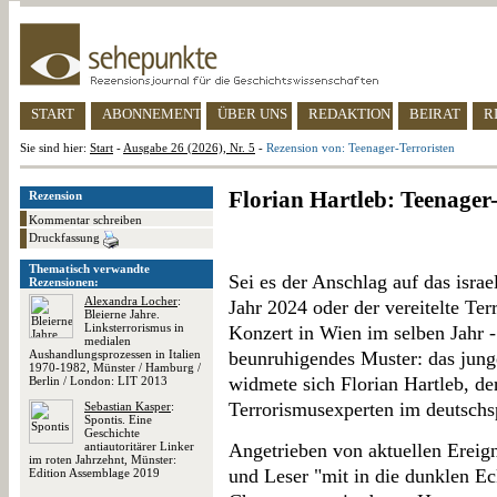
START
ABONNEMENT
ÜBER UNS
REDAKTION
BEIRAT
R
Sie sind hier:
Start
-
Ausgabe 26 (2026), Nr. 5
-
Rezension von: Teenager-Terroristen
Florian Hartleb: Teenager-
Rezension
Kommentar schreiben
Druckfassung
Thematisch verwandte
Sei es der Anschlag auf das isra
Rezensionen:
Alexandra Locher
:
Jahr 2024 oder der vereitelte Ter
Bleierne Jahre.
Linksterrorismus in
Konzert in Wien im selben Jahr -
medialen
Aushandlungsprozessen in Italien
beunruhigendes Muster: das jung
1970-1982, Münster / Hamburg /
widmete sich Florian Hartleb, d
Berlin / London: LIT 2013
Terrorismusexperten im deutschs
Sebastian Kasper
:
Spontis. Eine
Geschichte
antiautoritärer Linker
Angetrieben von aktuellen Ereig
im roten Jahrzehnt, Münster:
und Leser "mit in die dunklen Eck
Edition Assemblage 2019