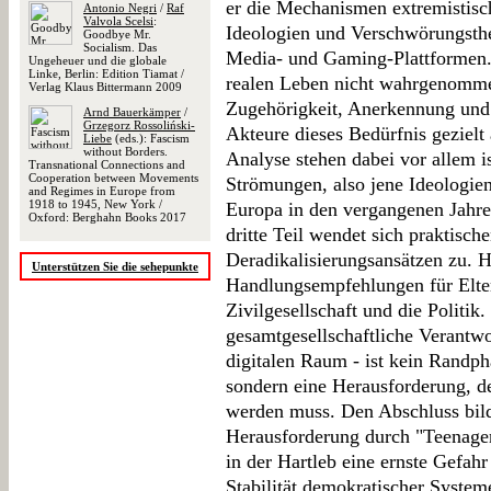
er die Mechanismen extremistisc
Antonio Negri
/
Raf
Valvola Scelsi
:
Ideologien und Verschwörungsthe
Goodbye Mr.
Socialism. Das
Media- und Gaming-Plattformen. 
Ungeheuer und die globale
Linke, Berlin: Edition Tiamat /
realen Leben nicht wahrgenommen
Verlag Klaus Bittermann 2009
Zugehörigkeit, Anerkennung und 
Arnd Bauerkämper
/
Grzegorz Rossoliński-
Akteure dieses Bedürfnis gezielt
Liebe
(eds.): Fascism
without Borders.
Analyse stehen dabei vor allem i
Transnational Connections and
Cooperation between Movements
Strömungen, also jene Ideologien,
and Regimes in Europe from
1918 to 1945, New York /
Europa in den vergangenen Jahre
Oxford: Berghahn Books 2017
dritte Teil wendet sich praktisch
Deradikalisierungsansätzen zu. H
Unterstützen Sie die sehepunkte
Handlungsempfehlungen für Elter
Zivilgesellschaft und die Politik.
gesamtgesellschaftliche Verantwo
digitalen Raum - ist kein Randph
sondern eine Herausforderung, de
werden muss. Den Abschluss bilde
Herausforderung durch "Teenager 
in der Hartleb eine ernste Gefahr
Stabilität demokratischer Systeme