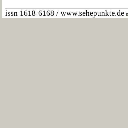
issn 1618-6168 / www.sehepunkte.de