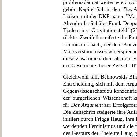
problemadäquat weiter wie zuvo
gehört Kapitel 5.4, in dem
Das A
Liaison mit der DKP-nahen "Ma
Abendroths Schüler Frank Deppe
Tjaden, ins "Gravitationsfeld" (
rückte. Zweifellos eiferte die P
Leninismus nach, der dem Konzep
Marxverständnisses widerspreche
diese Zusammenarbeit als den "vie
der Geschichte dieser Zeitschrift"
Gleichwohl fällt Bebnowskis Bila
Entscheidung, sich mit dem Argu
Gegenwissenschaft zu konzentrie
der 'bürgerlichen' Wissenschaft k
für
Das Argument
zur Erfolgsfor
Die Zeitschrift steigerte ihre Au
initiiert durch Frigga Haug, ihr
werdenden Feminismus und die fe
des Gespürs der Eheleute Haug ge