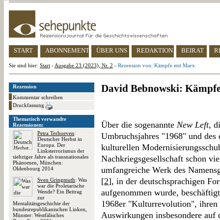
START
ABONNEMENT
ÜBER UNS
REDAKTION
BEIRAT
R
Sie sind hier:
Start
-
Ausgabe 23 (2023), Nr. 2
-
Rezension von: Kämpfe mit Marx
David Bebnowski: Kämpfe
Rezension
Kommentar schreiben
Druckfassung
Thematisch verwandte
Über die sogenannte
New Left
, 
Rezensionen:
Petra Terhoeven
:
Umbruchsjahres "1968" und des 
Deutscher Herbst in
Europa. Der
kulturellen Modernisierungsschu
Linksterrorismus der
siebziger Jahre als transnationales
Nachkriegsgesellschaft schon vie
Phänomen, München:
umfangreiche Werk des Namensge
Oldenbourg 2014
[
2
], in der deutschsprachigen Fo
Sven Gringmuth
: Was
war die Proletarische
aufgenommen wurde, beschäftigt 
Wende? Ein Beitrag
zur
1968er "Kulturrevolution", ihren
Mentalitätsgeschichte der
bundesrepublikanischen Linken,
Auswirkungen insbesondere auf 
Münster: Westfälisches