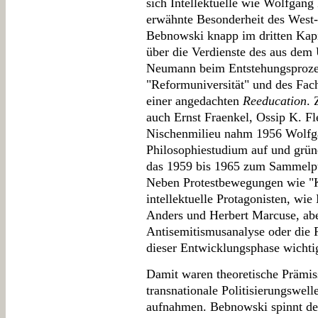
sich Intellektuelle wie Wolfgang 
erwähnte Besonderheit des West-B
Bebnowski knapp im dritten Kapit
über die Verdienste des aus dem
Neumann beim Entstehungsprozess
"Reformuniversität" und des Fach
einer angedachten
Reeducation
. 
auch Ernst Fraenkel, Ossip K. F
Nischenmilieu nahm 1956 Wolfga
Philosophiestudium auf und gründ
das 1959 bis 1965 zum Sammelpu
Neben Protestbewegungen wie "
intellektuelle Protagonisten, wi
Anders und Herbert Marcuse, ab
Antisemitismusanalyse oder die 
dieser Entwicklungsphase wichti
Damit waren theoretische Prämiss
transnationale Politisierungswel
aufnahmen. Bebnowski spinnt den