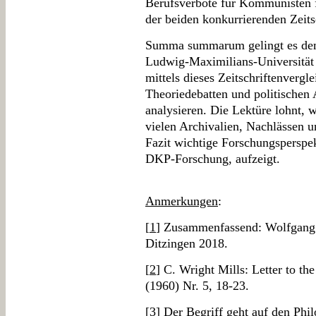
Berufsverbote für Kommunisten 
der beiden konkurrierenden Zeits
Summa summarum gelingt es dem
Ludwig-Maximilians-Universität
mittels dieses Zeitschriftenvergl
Theoriedebatten und politischen
analysieren. Die Lektüre lohnt, we
vielen Archivalien, Nachlässen 
Fazit wichtige Forschungsperspek
DKP-Forschung, aufzeigt.
Anmerkungen
:
[
1
] Zusammenfassend: Wolfgang 
Ditzingen 2018.
[
2
] C. Wright Mills: Letter to t
(1960) Nr. 5, 18-23.
[
3
] Der Begriff geht auf den Ph