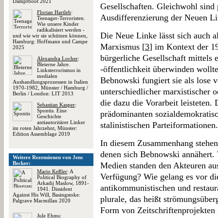
Dampfboot 2021
Gesellschaften. Gleichwohl sind 
Florian Hartleb
:
Ausdifferenzierung der Neuen Li
Teenager-Terroristen.
Wie unsere Kinder
radikalisiert werden -
Die Neue Linke lässt sich auch a
und wie wir sie schützen können,
Hamburg: Hoffmann und Campe
Marxismus [
3
] im Kontext der 19
2025
bürgerliche Gesellschaft mittel
Alexandra Locher
:
Bleierne Jahre.
-öffentlichkeit überwinden wollt
Linksterrorismus in
medialen
Bebnowski fungiert sie als los
Aushandlungsprozessen in Italien
1970-1982, Münster / Hamburg /
unterschiedlicher marxistischer 
Berlin / London: LIT 2013
die dazu die Vorarbeit leisteten. 
Sebastian Kasper
:
Spontis. Eine
prädominanten sozialdemokratis
Geschichte
antiautoritärer Linker
stalinistischen Parteiformationen.
im roten Jahrzehnt, Münster:
Edition Assemblage 2019
In diesem Zusammenhang stehen 
denen sich Bebnowski annähert
Weitere Rezensionen von Jens
Becker:
Medien standen den Akteuren au
Mario Keßler
: A
Verfügung? Wie gelang es vor d
Political Biography of
Arkadij Maslow, 1891-
antikommunistischen und restaura
1941. Dissident
Against His Will, Basingstoke:
plurale, das heißt strömungsüber
Palgrave Macmillan 2020
Form von Zeitschriftenprojekten 
Jule Ehms
: