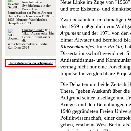
Neue Linke im Zuge von "1968" Sch
Revolutionärer
Syndikalismus in der
und trotz Existenz- und Sinnkris
Praxis. Die
Betriebsarbeit der Freien Arbeiter-
Union Deutschlands von 1918 bis
Zwei bekannten, im damaligen We
1933, Münster: Westfälisches
Dampfboot 2023
der 1959 maßgeblich von Wolfga
Christoph Jünke
(Hg.):
Argument
und der 1971 von den 
Viktor Agartz oder: Ein
Leben für und wider
Elmar Altvater und Bernhard Blan
die
Wirtschaftsdemokratie, Berlin:
Klassenkampfes
, kurz
Prokla
, h
Karl Dietz 2024
Dissertationsschrift gewidmet. 
Antisemitismus- und Kommunismu
Unterstützen Sie die sehepunkte
vermag nicht nur eine Forschung
Impulse für vergleichbare Projekt
Die Debatten um beide Zeitschrif
These, "geben Auskunft über die 
Aufgrund seiner Insellage und F
Krieges und den Bemühungen der
1948 gegründeten Freien Univers
Politikwissenschaft, einer demokr
geben, erscheint West-Berlin als