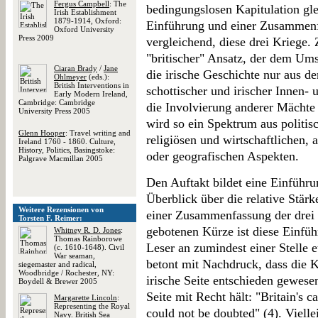
Fergus Campbell
: The
bedingungslosen Kapitulation gle
Irish Establishment
1879-1914, Oxford:
Einführung und einer Zusammenfa
Oxford University
Press 2009
vergleichend, diese drei Kriege.
"britischer" Ansatz, der dem Ums
Ciaran Brady
/
Jane
die irische Geschichte nur aus 
Ohlmeyer
(eds.):
British Interventions in
schottischer und irischer Innen- 
Early Modern Ireland,
Cambridge: Cambridge
die Involvierung anderer Mächte 
University Press 2005
wird so ein Spektrum aus politisc
Glenn Hooper
: Travel writing and
religiösen und wirtschaftlichen, 
Ireland 1760 - 1860. Culture,
History, Politics, Basingstoke:
oder geografischen Aspekten.
Palgrave Macmillan 2005
Den Auftakt bildet eine Einführ
Überblick über die relative Stärk
Weitere Rezensionen von
einer Zusammenfassung der drei
Torsten F. Reimer:
gebotenen Kürze ist diese Einfüh
Whitney R. D. Jones
:
Thomas Rainborowe
Leser an zumindest einer Stelle 
(c. 1610-1648). Civil
War seaman,
betont mit Nachdruck, dass die K
siegemaster and radical,
Woodbridge / Rochester, NY:
irische Seite entschieden gewese
Boydell & Brewer 2005
Seite mit Recht hält: "Britain's c
Margarette Lincoln
:
Representing the Royal
could not be doubted" (4). Vielle
Navy. British Sea