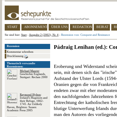
START
ABONNEMENT
ÜBER UNS
REDAKTION
BEIRAT
R
Sie sind hier:
Start
-
Ausgabe 2 (2002), Nr. 4
-
Rezension von: Conquest and Resistance
Pádraig Lenihan (ed.): Co
Rezension
Kommentar schreiben
Druckfassung
Thematisch verwandte
Eroberung und Widerstand schein
Rezensionen:
Michael Maurer
:
sein, mit denen sich das "irische"
Geschichte Englands,
Stuttgart: Reclam 2000
Aufstand der Ulster Lords (1594
Oranien gegen die von Frankreich
endeten zwar mit eher moderaten
Raymond Hylton
:
den nachfolgenden Jahrzehnten f
Ireland's Hugenots and
their Refuge, 1662-
Entrechtung der katholischen Ire
1745. An Unlikely
Haven, Brighton: Sussex
blutige Unterwerfung Irlands dur
Academic Press 2005
man den Autoren des vorliegend