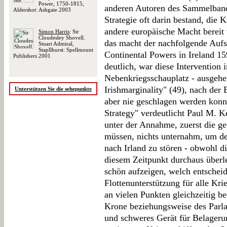
Power, 1750-1815,
anderen Autoren des Sammelbands
Aldershot: Ashgate 2003
Strategie oft darin bestand, die 
andere europäische Macht bereit 
Simon Harris
: Sir
Cloudesley Shovell.
das macht der nachfolgende Aufs
Stuart Admiral,
Stapllhurst: Spellmount
Continental Powers in Ireland 
Publishers 2001
deutlich, war diese Intervention
Nebenkriegsschauplatz - ausgehe
Irishmarginality" (49), nach der 
Unterstützen Sie die sehepunkte
aber nie geschlagen werden konn
Strategy" verdeutlicht Paul M. K
unter der Annahme, zuerst die ge
müssen, nichts unternahm, um d
nach Irland zu stören - obwohl di
diesem Zeitpunkt durchaus überl
schön aufzeigen, welch entschei
Flottenunterstützung für alle Kri
an vielen Punkten gleichzeitig b
Krone beziehungsweise des Parl
und schweres Gerät für Belagerun