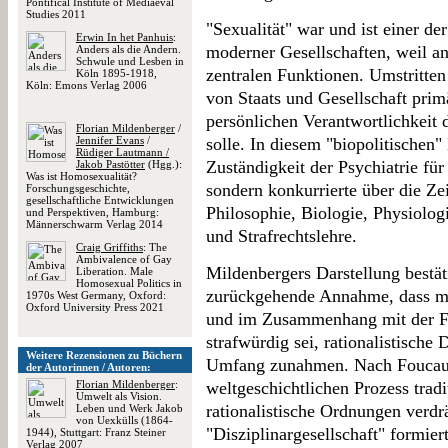
Pontifical Institute of Mediaeval
Studies 2011
"Sexualität" war und ist einer d
Erwin In het Panhuis
:
moderner Gesellschaften, weil an
Anders als die Andern.
Schwule und Lesben in
zentralen Funktionen. Umstritten
Köln 1895-1918,
Köln: Emons Verlag 2006
von Staats und Gesellschaft pri
persönlichen Verantwortlichkeit 
Florian Mildenberger
/
Jennifer Evans
/
solle. In diesem "biopolitischen"
Rüdiger Lautmann /
Zuständigkeit der Psychiatrie fü
Jakob Pastötter
(Hgg.):
Was ist Homosexualität?
sondern konkurrierte über die Ze
Forschungsgeschichte,
gesellschaftliche Entwicklungen
Philosophie, Biologie, Physiologi
und Perspektiven, Hamburg:
Männerschwarm Verlag 2014
und Strafrechtslehre.
Craig Griffiths
: The
Ambivalence of Gay
Mildenbergers Darstellung bestät
Liberation. Male
Homosexual Politics in
zurückgehende Annahme, dass mi
1970s West Germany, Oxford:
Oxford University Press 2021
und im Zusammenhang mit der Fr
strafwürdig sei, rationalistisch
Weitere Rezensionen zu Büchern
Umfang zunahmen. Nach Foucaul
der Autorinnen / Autoren:
Florian Mildenberger
:
weltgeschichtlichen Prozess tradi
Umwelt als Vision.
rationalistische Ordnungen verdr
Leben und Werk Jakob
von Uexkülls (1864-
"Disziplinargesellschaft" formie
1944), Stuttgart: Franz Steiner
Verlag 2007