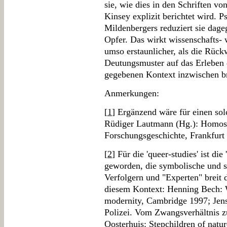
sie, wie dies in den Schriften vo
Kinsey explizit berichtet wird. P
Mildenbergers reduziert sie dag
Opfer. Das wirkt wissenschafts- w
umso erstaunlicher, als die Rück
Deutungsmuster auf das Erleben 
gegebenen Kontext inzwischen bre
Anmerkungen:
[
1
] Ergänzend wäre für einen so
Rüdiger Lautmann (Hg.): Homose
Forschungsgeschichte, Frankfur
[
2
] Für die 'queer-studies' ist die
geworden, die symbolische und so
Verfolgern und "Experten" breit d
diesem Kontext: Henning Bech:
modernity, Cambridge 1997; Jens
Polizei. Vom Zwangsverhältnis z
Oosterhuis: Stepchildren of natur