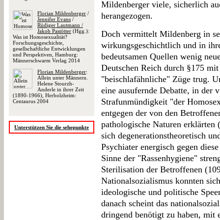
Mildenberger viele, sicherlich a
Florian Mildenberger
/
herangezogen.
Jennifer Evans
/
Rüdiger Lautmann /
Jakob Pastötter
(Hgg.):
Doch vermittelt Mildenberg in se
Was ist Homosexualität?
Forschungsgeschichte,
wirkungsgeschichtlich und in ih
gesellschaftliche Entwicklungen
und Perspektiven, Hamburg:
bedeutsamen Quellen wenig neue
Männerschwarm Verlag 2014
Deutschen Reich durch §175 mit 
Florian Mildenberger
:
"beischlafähnliche" Züge trug. 
Allein unter Männern.
Helene Stourzh-
eine ausufernde Debatte, in der v
Anderle in ihrer Zeit
(1890-1966), Herbolzheim:
Strafunmündigkeit "der Homosexue
Centaurus 2004
entgegen der von den Betroffenen
pathologische Naturen erklärten
Unterstützen Sie die sehepunkte
sich degenerationstheoretisch un
Psychiater energisch gegen diese
Sinne der "Rassenhygiene" stren
Sterilisation der Betroffenen (10
Nationalsozialismus konnten sich 
ideologische und politische Speer
danach scheint das nationalsozia
dringend benötigt zu haben, mit