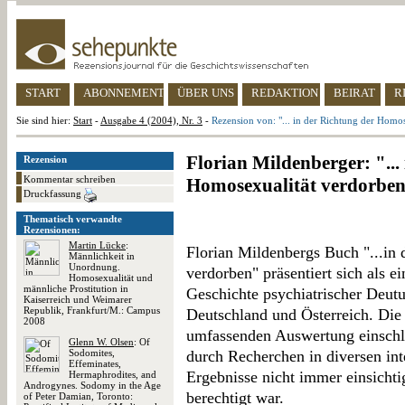
START
ABONNEMENT
ÜBER UNS
REDAKTION
BEIRAT
R
Sie sind hier:
Start
-
Ausgabe 4 (2004), Nr. 3
-
Rezension von: "... in der Richtung der Homos
Florian Mildenberger: "...
Rezension
Kommentar schreiben
Homosexualität verdorben
Druckfassung
Thematisch verwandte
Rezensionen:
Martin Lücke
:
Florian Mildenbergs Buch "...in
Männlichkeit in
Unordnung.
verdorben" präsentiert sich als 
Homosexualität und
männliche Prostitution in
Geschichte psychiatrischer Deut
Kaiserreich und Weimarer
Republik, Frankfurt/M.: Campus
Deutschland und Österreich. Die 
2008
umfassenden Auswertung einschlä
Glenn W. Olsen
: Of
Sodomites,
durch Recherchen in diversen int
Effeminates,
Ergebnisse nicht immer einsicht
Hermaphrodites, and
Androgynes. Sodomy in the Age
berechtigt war.
of Peter Damian, Toronto: