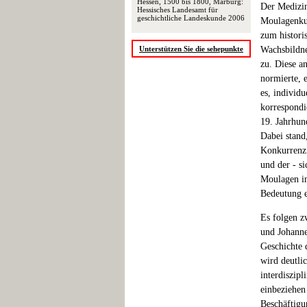
Hessen, 1500 bis 1800, Marburg:
Der Medizin
Hessisches Landesamt für
geschichtliche Landeskunde 2006
Moulagenkun
zum histori
Unterstützen Sie die sehepunkte
Wachsbildne
zu. Diese a
normierte, 
es, individ
korrespondi
19. Jahrhun
Dabei stand
Konkurrenz 
und der - s
Moulagen in
Bedeutung e
Es folgen z
und Johanne
Geschichte 
wird deutli
interdiszip
einbeziehen
Beschäftigu