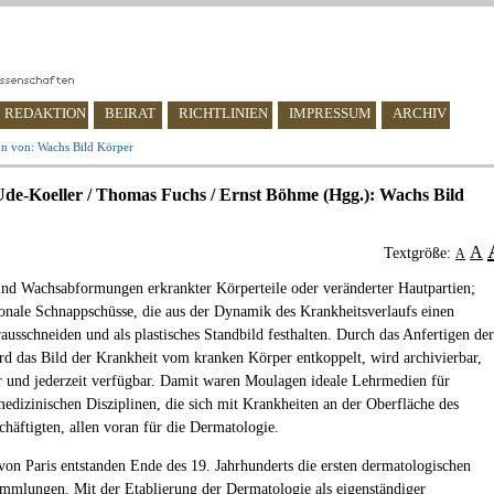
REDAKTION
BEIRAT
RICHTLINIEN
IMPRESSUM
ARCHIV
on von: Wachs Bild Körper
de-Koeller / Thomas Fuchs / Ernst Böhme (Hgg.): Wachs Bild
A
Textgröße:
A
nd Wachsabformungen erkrankter Körperteile oder veränderter Hautpartien;
onale Schnappschüsse, die aus der Dynamik des Krankheitsverlaufs einen
usschneiden und als plastisches Standbild festhalten. Durch das Anfertigen der
d das Bild der Krankheit vom kranken Körper entkoppelt, wird archivierbar,
r und jederzeit verfügbar. Damit waren Moulagen ideale Lehrmedien für
medizinischen Disziplinen, die sich mit Krankheiten an der Oberfläche des
chäftigten, allen voran für die Dermatologie.
on Paris entstanden Ende des 19. Jahrhunderts die ersten dermatologischen
mlungen. Mit der Etablierung der Dermatologie als eigenständiger