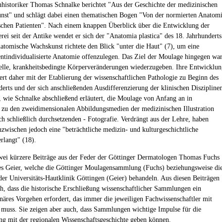
historiker Thomas Schnalke berichtet "Aus der Geschichte der medizinischen
st" und schlägt dabei einen thematischen Bogen "Von der normierten Anatom
schen Patienten". Nach einem knappen Überblick über die Entwicklung der
rei seit der Antike wendet er sich der "Anatomia plastica" des 18. Jahrhunderts
natomische Wachskunst richtete den Blick "unter die Haut" (7), um eine
entindividualisierte Anatomie offenzulegen. Das Ziel der Moulage hingegen wa
uelle, krankheitsbedingte Körperveränderungen wiederzugeben. Ihre Entwicklu
ert daher mit der Etablierung der wissenschaftlichen Pathologie zu Beginn des
derts und der sich anschließenden Ausdifferenzierung der klinischen Diszipline
, wie Schnalke abschließend erläutert, die Moulage von Anfang an in
zu den zweidimensionalen Abbildungsmedien der medizinischen Illustration
ich schließlich durchsetzenden - Fotografie. Verdrängt aus der Lehre, haben
zwischen jedoch eine "beträchtliche medizin- und kulturgeschichtliche
rlangt" (18).
wei kürzere Beiträge aus der Feder der Göttinger Dermatologen Thomas Fuchs
s Geier, welche die Göttinger Moulagensammlung (Fuchs) beziehungsweise di
der Universitäts-Hautklinik Göttingen (Geier) behandeln. Aus diesen Beiträgen
ch, dass die historische Erschließung wissenschaftlicher Sammlungen ein
linäres Vorgehen erfordert, das immer die jeweiligen Fachwissenschaftler mit
 muss. Sie zeigen aber auch, dass Sammlungen wichtige Impulse für die
ng mit der regionalen Wissenschaftsgeschichte geben können.