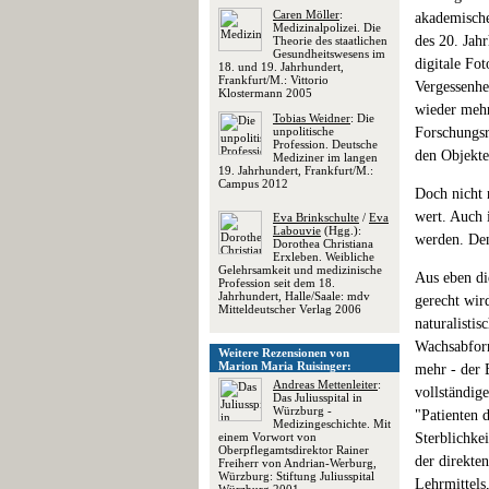
Caren Möller
:
akademische
Medizinalpolizei. Die
des 20. Jah
Theorie des staatlichen
Gesundheitswesens im
digitale Fo
18. und 19. Jahrhundert,
Frankfurt/M.: Vittorio
Vergessenhe
Klostermann 2005
wieder mehr
Tobias Weidner
: Die
unpolitische
Forschungsr
Profession. Deutsche
den Objekte
Mediziner im langen
19. Jahrhundert, Frankfurt/M.:
Campus 2012
Doch nicht 
wert. Auch 
Eva Brinkschulte
/
Eva
Labouvie
(Hgg.):
werden. Den
Dorothea Christiana
Erxleben. Weibliche
Gelehrsamkeit und medizinische
Aus eben di
Profession seit dem 18.
Jahrhundert, Halle/Saale: mdv
gerecht wir
Mitteldeutscher Verlag 2006
naturalisti
Wachsabfor
Weitere Rezensionen von
Marion Maria Ruisinger:
mehr - der 
Andreas Mettenleiter
:
vollständig
Das Juliusspital in
Würzburg -
"Patienten d
Medizingeschichte. Mit
einem Vorwort von
Sterblichkei
Oberpflegamtsdirektor Rainer
der direkte
Freiherr von Andrian-Werburg,
Würzburg: Stiftung Juliusspital
Lehrmittels