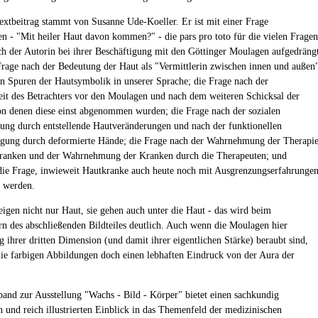
Textbeitrag stammt von Susanne Ude-Koeller. Er ist mit einer Frage
en - "Mit heiler Haut davon kommen?" - die pars pro toto für die vielen Fragen
sich der Autorin bei ihrer Beschäftigung mit den Göttinger Moulagen aufgedräng
Frage nach der Bedeutung der Haut als "Vermittlerin zwischen innen und außen
n Spuren der Hautsymbolik in unserer Sprache; die Frage nach der
eit des Betrachters vor den Moulagen und nach dem weiteren Schicksal der
n denen diese einst abgenommen wurden; die Frage nach der sozialen
rung durch entstellende Hautveränderungen und nach der funktionellen
igung durch deformierte Hände; die Frage nach der Wahrnehmung der Therapi
Kranken und der Wahrnehmung der Kranken durch die Therapeuten; und
 die Frage, inwieweit Hautkranke auch heute noch mit Ausgrenzungserfahrunge
t werden.
igen nicht nur Haut, sie gehen auch unter die Haut - das wird beim
rn des abschließenden Bildteiles deutlich. Auch wenn die Moulagen hier
g ihrer dritten Dimension (und damit ihrer eigentlichen Stärke) beraubt sind,
die farbigen Abbildungen doch einen lebhaften Eindruck von der Aura der
band zur Ausstellung "Wachs - Bild - Körper" bietet einen sachkundig
en und reich illustrierten Einblick in das Themenfeld der medizinischen