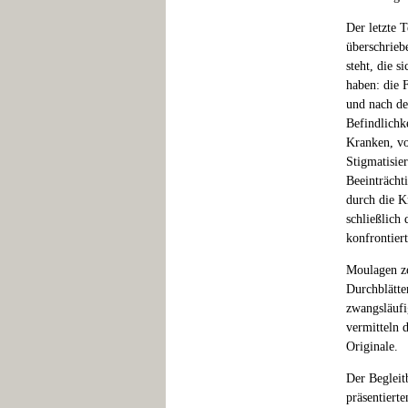
Der letzte 
überschrieb
steht, die 
haben: die 
und nach de
Befindlichk
Kranken, vo
Stigmatisie
Beeinträcht
durch die 
schließlich
konfrontier
Moulagen ze
Durchblätte
zwangsläufi
vermitteln 
Originale.
Der Begleit
präsentiert