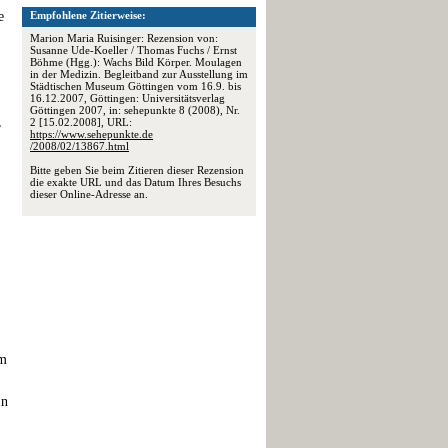
e
Empfohlene Zitierweise:
Marion Maria Ruisinger: Rezension von:
Susanne Ude-Koeller / Thomas Fuchs / Ernst
Böhme (Hgg.): Wachs Bild Körper. Moulagen
in der Medizin. Begleitband zur Ausstellung im
Städtischen Museum Göttingen vom 16.9. bis
16.12.2007, Göttingen: Universitätsverlag
Göttingen 2007, in: sehepunkte 8 (2008), Nr.
,
2 [15.02.2008], URL:
https://www.sehepunkte.de
/2008/02/13867.html
Bitte geben Sie beim Zitieren dieser Rezension
die exakte URL und das Datum Ihres Besuchs
dieser Online-Adresse an.
em
In