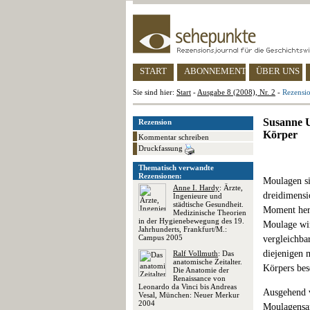
START
ABONNEMENT
ÜBER UNS
Sie sind hier:
Start
-
Ausgabe 8 (2008), Nr. 2
-
Rezensi
Susanne U
Rezension
Körper
Kommentar schreiben
Druckfassung
Thematisch verwandte
Rezensionen:
Moulagen si
Anne I. Hardy
: Ärzte,
dreidimensi
Ingenieure und
städtische Gesundheit.
Moment hera
Medizinische Theorien
in der Hygienebewegung des 19.
Moulage wir
Jahrhunderts, Frankfurt/M.:
Campus 2005
vergleichba
diejenigen 
Ralf Vollmuth
: Das
anatomische Zeitalter.
Körpers bes
Die Anatomie der
Renaissance von
Leonardo da Vinci bis Andreas
Ausgehend v
Vesal, München: Neuer Merkur
2004
Moulagensam