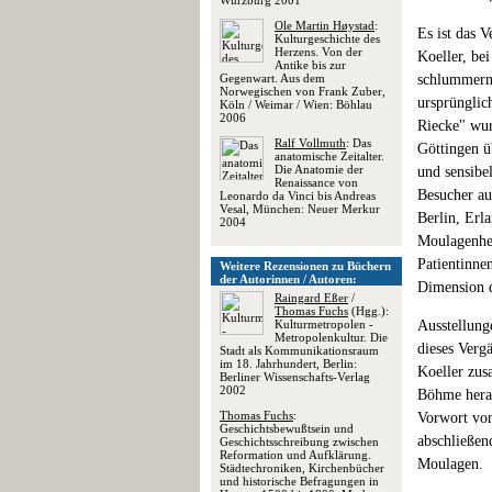
Würzburg 2001
Ole Martin Høystad
:
Es ist das 
Kulturgeschichte des
Herzens. Von der
Koeller, be
Antike bis zur
Gegenwart. Aus dem
schlummern
Norwegischen von Frank Zuber,
ursprünglic
Köln / Weimar / Wien: Böhlau
2006
Riecke" wur
Ralf Vollmuth
: Das
Göttingen ü
anatomische Zeitalter.
Die Anatomie der
und sensibe
Renaissance von
Besucher au
Leonardo da Vinci bis Andreas
Vesal, München: Neuer Merkur
Berlin, Erl
2004
Moulagenher
Patientinne
Weitere Rezensionen zu Büchern
der Autorinnen / Autoren:
Dimension d
Raingard Eßer
/
Thomas Fuchs
(Hgg.):
Kulturmetropolen -
Ausstellung
Metropolenkultur. Die
dieses Verg
Stadt als Kommunikationsraum
im 18. Jahrhundert, Berlin:
Koeller zu
Berliner Wissenschafts-Verlag
2002
Böhme herau
Thomas Fuchs
:
Vorwort von
Geschichtsbewußtsein und
abschließen
Geschichtsschreibung zwischen
Reformation und Aufklärung.
Moulagen.
Städtechroniken, Kirchenbücher
und historische Befragungen in