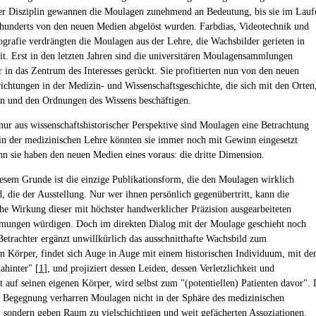
r Disziplin gewannen die Moulagen zunehmend an Bedeutung, bis sie im Lauf
rhunderts von den neuen Medien abgelöst wurden. Farbdias, Videotechnik und
tografie verdrängten die Moulagen aus der Lehre, die Wachsbilder gerieten in
it. Erst in den letzten Jahren sind die universitären Moulagensammlungen
 in das Zentrum des Interesses gerückt. Sie profitierten nun von den neuen
ichtungen in der Medizin- und Wissenschaftsgeschichte, die sich mit den Orten
n und den Ordnungen des Wissens beschäftigen.
nur aus wissenschaftshistorischer Perspektive sind Moulagen eine Betrachtung
in der medizinischen Lehre könnten sie immer noch mit Gewinn eingesetzt
n sie haben den neuen Medien eines voraus: die dritte Dimension.
esem Grunde ist die einzige Publikationsform, die den Moulagen wirklich
d, die der Ausstellung. Nur wer ihnen persönlich gegenübertritt, kann die
sche Wirkung dieser mit höchster handwerklicher Präzision ausgearbeiteten
mungen würdigen. Doch im direkten Dialog mit der Moulage geschieht noch
Betrachter ergänzt unwillkürlich das ausschnitthafte Wachsbild zum
en Körper, findet sich Auge in Auge mit einem historischen Individuum, mit d
ahinter" [
1
], und projiziert dessen Leiden, dessen Verletzlichkeit und
t auf seinen eigenen Körper, wird selbst zum "(potentiellen) Patienten davor". 
n Begegnung verharren Moulagen nicht in der Sphäre des medizinischen
, sondern geben Raum zu vielschichtigen und weit gefächerten Assoziationen.