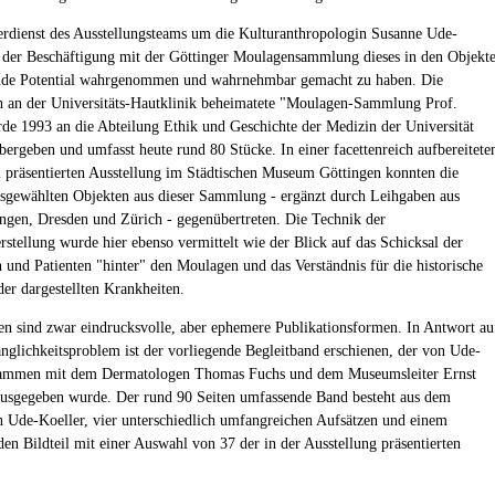
Verdienst des Ausstellungsteams um die Kulturanthropologin Susanne Ude-
i der Beschäftigung mit der Göttinger Moulagensammlung dieses in den Objekt
de Potential wahrgenommen und wahrnehmbar gemacht zu haben. Die
h an der Universitäts-Hautklinik beheimatete "Moulagen-Sammlung Prof.
de 1993 an die Abteilung Ethik und Geschichte der Medizin der Universität
bergeben und umfasst heute rund 80 Stücke. In einer facettenreich aufbereitete
l präsentierten Ausstellung im Städtischen Museum Göttingen konnten die
sgewählten Objekten aus dieser Sammlung - ergänzt durch Leihgaben aus
angen, Dresden und Zürich - gegenübertreten. Die Technik der
stellung wurde hier ebenso vermittelt wie der Blick auf das Schicksal der
n und Patienten "hinter" den Moulagen und das Verständnis für die historische
er dargestellten Krankheiten.
en sind zwar eindrucksvolle, aber ephemere Publikationsformen. In Antwort au
änglichkeitsproblem ist der vorliegende Begleitband erschienen, der von Ude-
sammen mit dem Dermatologen Thomas Fuchs und dem Museumsleiter Ernst
sgegeben wurde. Der rund 90 Seiten umfassende Band besteht aus dem
 Ude-Koeller, vier unterschiedlich umfangreichen Aufsätzen und einem
den Bildteil mit einer Auswahl von 37 der in der Ausstellung präsentierten