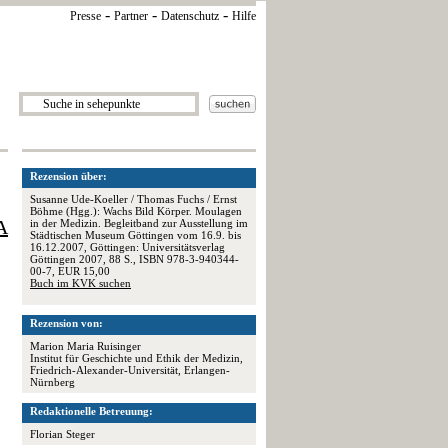
-
-
-
Presse
Partner
Datenschutz
Hilfe
Rezension über:
Susanne Ude-Koeller / Thomas Fuchs / Ernst
Böhme (Hgg.): Wachs Bild Körper. Moulagen
A
in der Medizin. Begleitband zur Ausstellung im
Städtischen Museum Göttingen vom 16.9. bis
16.12.2007, Göttingen: Universitätsverlag
Göttingen 2007, 88 S., ISBN 978-3-940344-
00-7, EUR 15,00
Buch im KVK suchen
Rezension von:
Marion Maria Ruisinger
Institut für Geschichte und Ethik der Medizin,
Friedrich-Alexander-Universität, Erlangen-
Nürnberg
Redaktionelle Betreuung:
Florian Steger